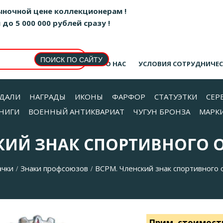
ыночной цене коллекционерам !
о 5 000 000 рублей сразу !
О НАС
УСЛОВИЯ СОТРУДНИЧЕ
ДАЛИ
НАГРАДЫ
ИКОНЫ
ФАРФОР
СТАТУЭТКИ
СЕР
НИГИ
ВОЕННЫЙ АНТИКВАРИАТ
ЧУГУН БРОНЗА
МАРК
СКИЙ ЗНАК СПОРТИВНОГО 
ачки
Знаки профсоюзов
ВСРМ. Членский знак спортивного
/
/
Прим. стоимост