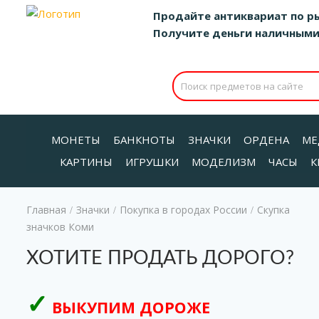
Продайте антиквариат по р
Получите деньги наличными д
МОНЕТЫ
БАНКНОТЫ
ЗНАЧКИ
ОРДЕНА
МЕ
КАРТИНЫ
ИГРУШКИ
МОДЕЛИЗМ
ЧАСЫ
К
Главная
Значки
Покупка в городах России
Скупка
/
/
/
значков Коми
ХОТИТЕ ПРОДАТЬ ДОРОГО?
ВЫКУПИМ ДОРОЖЕ