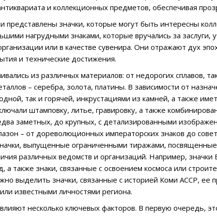
нтиквариата и коллекционных предметов, обеспечивая проз
ии представлены значки, которые могут быть интересны колле
ьшими нагрудными знаками, которые вручались за заслуги, 
рганизации или в качестве сувенира. Они отражают дух эпо
ытия и технические достижения.
ливались из различных материалов: от недорогих сплавов, та
таллов – серебра, золота, платины. В зависимости от назна
лодной, так и горячей, инкрустациями из камней, а также им
ключали штамповку, литье, гравировку, а также комбиниров
два заметных, до крупных, с детализированными изображе
азон – от дореволюционных императорских знаков до совет
значки, выпущенные ограниченными тиражами, посвященные
личия различных ведомств и организаций. Например, значки
д, а также знаки, связанные с освоением космоса или строит
жно выделить значки, связанные с историей Коми АССР, е
или известными личностями региона.
 влияют несколько ключевых факторов. В первую очередь, э