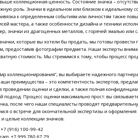
выше коллекционная ценность. Состояние значка – отсутстви
ажную роль. Значки в идеальном или близком к идеальному 
ривязка к определенным событиям или личностям также пов
исей мастера, а также особенности дизайна и техники испол
ер, значки из драгоценных металлов, с горячей эмалью или с
ь значки, которые вы хотели бы продать, мы готовы провести
ам, предоставив фотографии предмета. Наши эксперты вним
ватную стоимость. Мы стремимся к тому, чтобы процесс пр
ир коллекционирования”, вы выбираете надежного партнера
Наши преимущества – это компетентность экспертов, предл
в проведении оценки и сделки, а также полная конфиденциа
 подход. Процесс оценки максимально прост: вы связывает
чка, после чего наши специалисты проводят предварительну
мся о встрече для окончательной экспертизы и оформления 
к и целые коллекции значков.
+7 (916) 100-99-42
ram: +7 999 780 67 79