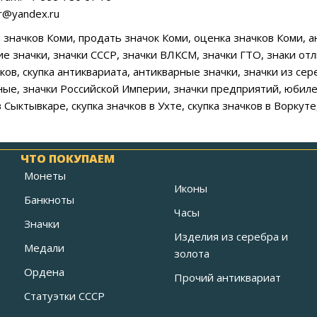
ar@yandex.ru
а значков Коми, продать значок Коми, оценка значков Коми, 
ие значки, значки СССР, значки ВЛКСМ, значки ГТО, знаки от
ов, скупка антиквариата, антикварные значки, значки из сер
е, значки Российской Империи, значки предприятий, юбилейн
в Сыктывкаре, скупка значков в Ухте, скупка значков в Воркуте
ЧТО ПОКУПАЕМ
Монеты
Иконы
Банкноты
Часы
Значки
Изделия из серебра и
Медали
золота
Ордена
Прочий антиквариат
Статуэтки СССР