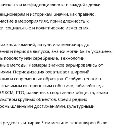
рачность и конфиденциальность каждой сделки.
кционерам и историкам. Значки, как правило,
участие в мероприятиях, принадлежность к
хи, социальные и политические изменения,
ких как алюминий, латунь или мельхиор, до
чения и периода выпуска, значки могли быть украшены
еть позолоту или серебрение. Технологии
анные методы. Размеры значков варьировались от
ниями. Периодизация охватывает широкий
ских и современных образцов. Особую ценность
 значимым историческим событиям, юбилейные, а
 ВЛКСМ, ГТО, различных спортивных обществ, знаки
ельством крупных объектов. Среди редких
е промышленными достижениями, культурными
то редкость и тираж. Чем меньше экземпляров было