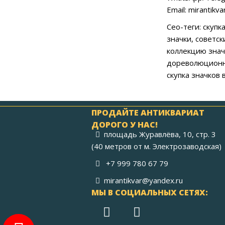
Email: mirantikv
Сео-теги: скупк
значки, советск
коллекцию значк
дореволюционны
скупка значков 
ПРОДАЙТЕ АНТИКВАРИАТ
ДОРОГО У НАС!
площадь Журавлёва, 10, стр. 3
(40 метров от м. Электрозаводская)
+7 999 780 67 79
mirantikvar@yandex.ru
МЫ В СОЦИАЛЬНЫХ СЕТЯХ: