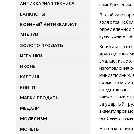
АНТИКВАРНАЯ ТЕХНИКА
приобретении а
БАНКНОТЫ
В этой категор
являются небол
ВОЕННЫЙ АНТИКВАРИАТ
определенной о
ЗНАЧКИ
культурные соб
ЗОЛОТО ПРОДАТЬ
Значки изготав
драгоценных ме
ИГРУШКИ
эмалью, как хо
ИКОНЫ
изготовления в
миниатюрных, е
КАРТИНЫ
временной диап
КНИГИ
представляют 
также знаки от
МАРКИ ПРОДАТЬ
за ударный тру
МЕДАЛИ
экземпляров мо
особенностями 
МОДЕЛИЗМ
На цену значка
МОНЕТЫ