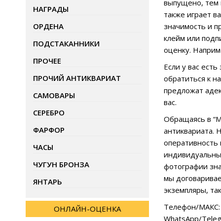
выпущено, тем 
НАГРАДЫ
также играет в
ОРДЕНА
значимость и п
клейм или подп
ПОДСТАКАННИКИ
оценку. Наприм
ПРОЧЕЕ
Если у вас ест
ПРОЧИЙ АНТИКВАРИАТ
обратиться к н
предложат адек
САМОВАРЫ
вас.
СЕРЕБРО
Обращаясь в “М
ФАРФОР
антиквариата. 
оперативность 
ЧАСЫ
индивидуальный
ЧУГУН БРОНЗА
фотографии зна
мы договаривае
ЯНТАРЬ
экземпляры, та
Телефон/МАКС: 
ОНЛАЙН-ОЦЕНКА
WhatsApp/Teleg