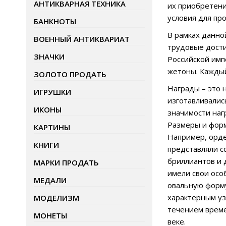
АНТИКВАРНАЯ ТЕХНИКА
их приобретени
условия для пр
БАНКНОТЫ
В рамках данно
ВОЕННЫЙ АНТИКВАРИАТ
трудовые дости
ЗНАЧКИ
Российской имп
жетоны. Каждый
ЗОЛОТО ПРОДАТЬ
Награды – это 
ИГРУШКИ
изготавливалис
ИКОНЫ
значимости наг
Размеры и форм
КАРТИНЫ
Например, орде
КНИГИ
представляли с
бриллиантов и 
МАРКИ ПРОДАТЬ
имели свои осо
МЕДАЛИ
овальную форму
характерным уз
МОДЕЛИЗМ
течением време
МОНЕТЫ
веке.