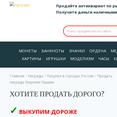
Продайте антиквариат по р
Получите деньги наличными д
МОНЕТЫ
БАНКНОТЫ
ЗНАЧКИ
ОРДЕНА
МЕ
КАРТИНЫ
ИГРУШКИ
МОДЕЛИЗМ
ЧАСЫ
К
Главная
Награды
Покупка в городах России
Продать
/
/
/
награды Верхняя Пышма
ХОТИТЕ ПРОДАТЬ ДОРОГО?
ВЫКУПИМ ДОРОЖЕ