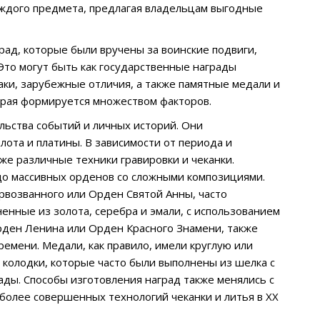
аждого предмета, предлагая владельцам выгодные
рад, которые были вручены за воинские подвиги,
Это могут быть как государственные награды
аки, зарубежные отличия, а также памятные медали и
орая формируется множеством факторов.
ельства событий и личных историй. Они
лота и платины. В зависимости от периода и
же различные техники гравировки и чеканки.
до массивных орденов со сложными композициями.
рвозванного или Орден Святой Анны, часто
енные из золота, серебра и эмали, с использованием
рден Ленина или Орден Красного Знамени, также
ремени. Медали, как правило, имели круглую или
 колодки, которые часто были выполнены из шелка с
ады. Способы изготовления наград также менялись с
более совершенных технологий чеканки и литья в XX