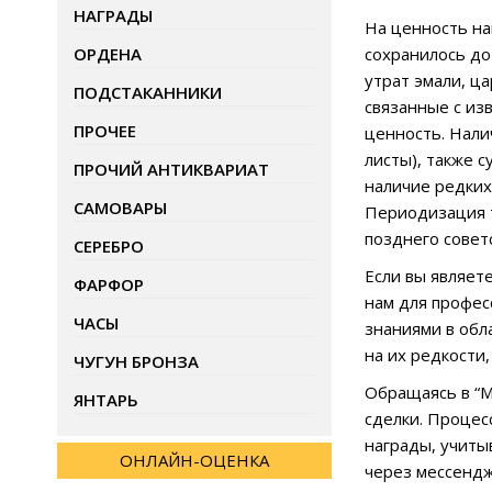
НАГРАДЫ
На ценность на
ОРДЕНА
сохранилось до
утрат эмали, ц
ПОДСТАКАННИКИ
связанные с и
ПРОЧЕЕ
ценность. Нали
листы), также 
ПРОЧИЙ АНТИКВАРИАТ
наличие редких
САМОВАРЫ
Периодизация т
позднего совет
СЕРЕБРО
Если вы являет
ФАРФОР
нам для профес
ЧАСЫ
знаниями в обл
на их редкости
ЧУГУН БРОНЗА
Обращаясь в “М
ЯНТАРЬ
сделки. Процес
награды, учиты
ОНЛАЙН-ОЦЕНКА
через мессендж