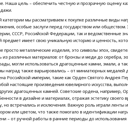
е. Наша цель – обеспечить честную и прозрачную оценку к
одажи.
й категории мы рассматриваем к покупке различные виды наг
жения, особые заслуги перед государством или обществом. 
ерии, СССР, Российской Федерации, так и ведомственные зн
 предмет имеет свою уникальную историю и ценность, кот
не просто металлические изделия, это символы эпох, свидет
ь из различных материалов: от бронзы и меди до серебра, зо
рады, могли использоваться драгоценные камни, эмали, а так
ы наград также варьировались – от миниатюрных медалей 
на Российской империи, такие как Орден Святого Андрея Пе
обой настоящие произведения ювелирного искусства, выполн
других драгоценных камней. Советские ордена, например, О
бенности в дизайне и материалах, отражая эстетику своего в
, но встречались и исключения. Важную роль играли ленты и
ором или цветом, что также помогало в идентификации нагр
ни – от ручной работы в ранние периоды до использования 