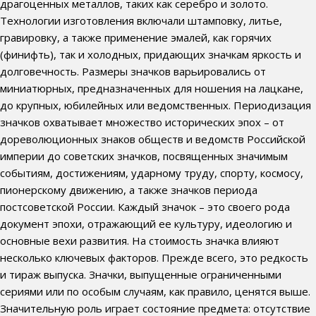
драгоценных металлов, таких как серебро и золото.
Технологии изготовления включали штамповку, литье,
гравировку, а также применение эмалей, как горячих
(финифть), так и холодных, придающих значкам яркость и
долговечность. Размеры значков варьировались от
миниатюрных, предназначенных для ношения на лацкане,
до крупных, юбилейных или ведомственных. Периодизация
значков охватывает множество исторических эпох – от
дореволюционных знаков обществ и ведомств Российской
империи до советских значков, посвященных значимым
событиям, достижениям, ударному труду, спорту, космосу,
пионерскому движению, а также значков периода
постсоветской России. Каждый значок – это своего рода
документ эпохи, отражающий ее культуру, идеологию и
основные вехи развития. На стоимость значка влияют
несколько ключевых факторов. Прежде всего, это редкость
и тираж выпуска. Значки, выпущенные ограниченными
сериями или по особым случаям, как правило, ценятся выше.
Значительную роль играет состояние предмета: отсутствие