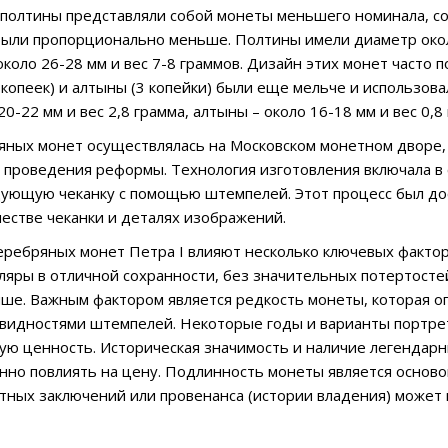
полтины представляли собой монеты меньшего номинала, соо
были пропорционально меньше. Полтины имели диаметр окол
коло 26-28 мм и вес 7-8 граммов. Дизайн этих монет часто п
 копеек) и алтыны (3 копейки) были еще мельче и использов
0-22 мм и вес 2,8 грамма, алтыны – около 16-18 мм и вес 0,8
яных монет осуществлялась на Московском монетном дворе, 
 проведения реформы. Технология изготовления включала в 
дующую чеканку с помощью штемпелей. Этот процесс был до
честве чеканки и деталях изображений.
еребряных монет Петра I влияют несколько ключевых фактор
ляры в отличной сохранности, без значительных потертостей
ше. Важным фактором является редкость монеты, которая о
видностями штемпелей. Некоторые годы и варианты портрет
ую ценность. Историческая значимость и наличие легендар
нно повлиять на цену. Подлинность монеты является осново
тных заключений или провенанса (истории владения) может