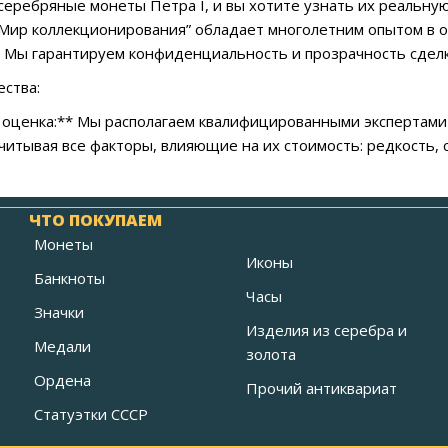
ь серебряные монеты Петра I, и вы хотите узнать их реальн
“Мир коллекционирования” обладает многолетним опытом в о
 Мы гарантируем конфиденциальность и прозрачность сделк
ства:
я оценка:** Мы располагаем квалифицированными экспертам
читывая все факторы, влияющие на их стоимость: редкость, 
ЧТО ПОКУПАЕМ
Монеты
Иконы
Банкноты
Часы
Значки
Изделия из серебра и
Медали
золота
Ордена
Прочий антиквариат
Статуэтки СССР