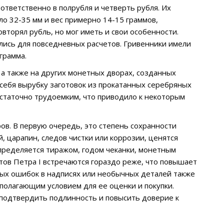
тветственно в полрубля и четверть рубля. Их
о 32-35 мм и вес примерно 14-15 граммов,
овторял рубль, но мог иметь и свои особенности.
ались для повседневных расчетов. Гривенники имели
 грамма.
а также на других монетных дворах, созданных
себя вырубку заготовок из прокатанных серебряных
статочно трудоемким, что приводило к некоторым
ов. В первую очередь, это степень сохранности
, царапин, следов чистки или коррозии, ценятся
пределяется тиражом, годом чеканки, монетным
ов Петра I встречаются гораздо реже, что повышает
ных ошибок в надписях или необычных деталей также
полагающим условием для ее оценки и покупки.
 подтвердить подлинность и повысить доверие к