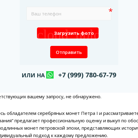
cloud_upload
Загрузить фото
Отправить
+7 (999) 780-67-79
ИЛИ НА
етствующих вашему запросу, не обнаружено.
есь обладателем серебряных монет Петра I и рассматривает
ания” предлагает профессиональную оценку и выкуп по обо
одлинных монет петровской эпохи, представляющих историч
дивидуальный подход к каждому предложению.