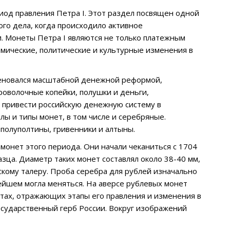
иод правления Петра I. Этот раздел посвящен одной
го дела, когда происходило активное
. Монеты Петра I являются не только платежным
мические, политические и культурные изменения в
аменовался масштабной денежной реформой,
роволочные копейки, полушки и деньги,
ь привести российскую денежную систему в
ы и типы монет, в том числе и серебряные.
полуполтины, гривенники и алтыны.
монет этого периода. Они начали чеканиться с 1704
зца. Диаметр таких монет составлял около 38-40 мм,
йскому талеру. Проба серебра для рублей изначально
ьнейшем могла меняться. На аверсе рублевых монет
тах, отражающих этапы его правления и изменения в
осударственный герб России. Вокруг изображений