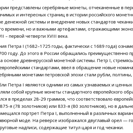
ории представлены серебряные монеты, отчеканенные в пер
ачимых и интересных страниц в истории российского монетно
 денежной системы и внедрение новых стандартов чеканки
го времени, но и важными артефактами, отражающими эконо
II – первой четверти XVIII века.
ия Петра I (1682–1725 годы, фактически с 1689 года) озн
700 году. До этого в России обращались преимущественно п
а основе древнерусской монетной системы. Петр I, стремяс
 европейскими стандартами, ввел в обращение новые номинал
бряными монетами петровской эпохи стали рубли, полтины, 
ли Петра I являются одними из самых узнаваемых и ценных 
вляли собой крупные монеты стандартного европейского обра
ался в пределах 28-29 граммов, что соответствовало европе
 875-я (78 золотников) или 833-я (80 золотников), но в дал
мещался портрет Петра I, выполненный в различных вариан
авюрной моде. На реверсе изображался двуглавый орел — г
круговые надписи, содержащие титул царя и год чеканки.