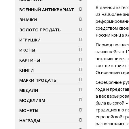
В данной катег
ВОЕННЫЙ АНТИКВАРИАТ
из наиболее зн
ЗНАЧКИ
реформирование
средством свое
ЗОЛОТО ПРОДАТЬ
России конца XV
ИГРУШКИ
Период правлен
ИКОНЫ
начавшейся в 1
чеканившиеся н
КАРТИНЫ
соответствие с
КНИГИ
Основными сере
МАРКИ ПРОДАТЬ
Серебряные руб
года и предста
МЕДАЛИ
а вес варьиров
МОДЕЛИЗМ
была высокой –
традиционно по
МОНЕТЫ
европейской гр
НАГРАДЫ
располагались 