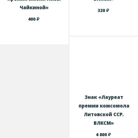
Чайкиной»
₽
320
₽
400
Знак «Лауреат
премии комсомола
Литовской ССР.
ВЛКСМ»
₽
4 800