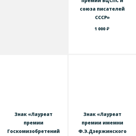
премии ВЦСПС и
союза писателей
СССР»
₽
1 000
Знак «Лауреат
Знак «Лауреат
премии
премии имемни
Госкомизобретений
Ф.Э.Дзержинского