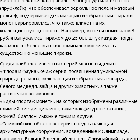
Качество чеканки, как правило, Proof (пруф) или Proof-like
(пруф-лайк), что обеспечивает зеркальное поле и матовый
рельеф, подчеркивая детализацию изображений. Тиражи
монет варьировались, что также влияет на их
коллекционную ценность. Например, монеты номиналом 3
рубля выпускались тиражом до 25 000 штук каждая, тогда
как монеты более высоких номиналов могли иметь
существенно меньшие тиражи.
Среди наиболее известных серий можно выделить:
«Флора и фауна Сочи»: серия, посвященная уникальной
природе региона, включающая изображения леопарда,
белого медведя, зайца и других животных, а также
растительных символов.
«Виды спорта»: монеты, на которых изображены различные
олимпийские дисциплины, такие как фигурное катание,
хоккей, биатлон, лыжные гонки и другие.
«Олимпийские объекты»: серия, представляющая
архитектурные сооружения, возведенные к Олимпиаде,
например, Большой ледовый дворец, Олимпийский стадион