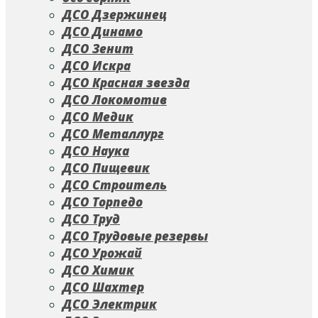
ДСО Дзержинец
ДСО Динамо
ДСО Зенит
ДСО Искра
ДСО Красная звезда
ДСО Локомотив
ДСО Медик
ДСО Металлург
ДСО Наука
ДСО Пищевик
ДСО Строитель
ДСО Торпедо
ДСО Труд
ДСО Трудовые резервы
ДСО Урожай
ДСО Химик
ДСО Шахтер
ДСО Электрик