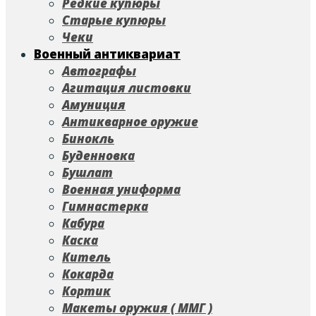
Редкие купюры
Старые купюры
Чеки
Военный антиквариат
Автографы
Агитация листовки
Амуниция
Антикварное оружие
Бинокль
Буденновка
Бушлат
Военная униформа
Гимнастерка
Кабура
Каска
Китель
Кокарда
Кортик
Макеты оружия ( ММГ )