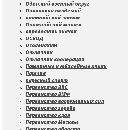
Одесский военный округ
Окончания академий
олимпийский значок
Олимпийский мишка
определить значок
ОСВОД
Осоавиахим
Отличник
Отличник кооперации
Памятные и юбилейные знаки
Партия
парусный спорт
Первенство ВВС
Первенство ВМФ
Первенство вооруженных сил
Первенство города
Первенство края
Первенство Москвы
Первенство области