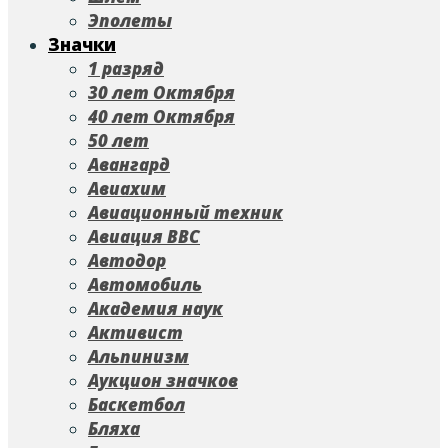
Эполеты
Значки
1 разряд
30 лет Октября
40 лет Октября
50 лет
Авангард
Авиахим
Авиационный техник
Авиация ВВС
Автодор
Автомобиль
Академия наук
Активист
Альпинизм
Аукцион значков
Баскетбол
Бляха