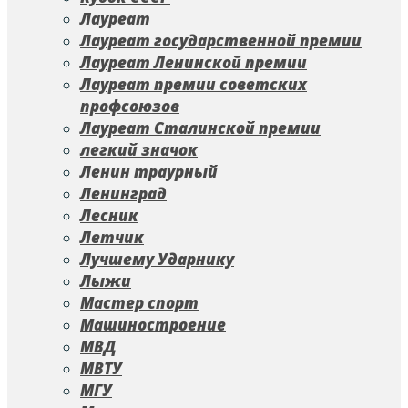
Лауреат
Лауреат государственной премии
Лауреат Ленинской премии
Лауреат премии советских
профсоюзов
Лауреат Сталинской премии
легкий значок
Ленин траурный
Ленинград
Лесник
Летчик
Лучшему Ударнику
Лыжи
Мастер спорт
Машиностроение
МВД
МВТУ
МГУ