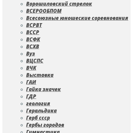
Ворошиловский стрелок
ВСЕРООБПОМ
Всесоюзные юношеские соревнования
ВСРВТ
ВССР
ВСФК
ВСХВ
Вуз
ВЦСПС
ВЧК
Выставка
ГАИ
Гайка значек
ГДР
геология
Геральдика
Герб ссср
Гербы городов
Гимнастика