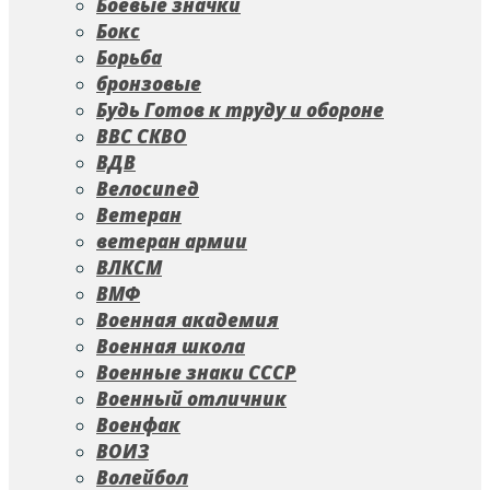
Боевые значки
Бокс
Борьба
бронзовые
Будь Готов к труду и обороне
ВВС СКВО
ВДВ
Велосипед
Ветеран
ветеран армии
ВЛКСМ
ВМФ
Военная академия
Военная школа
Военные знаки СССР
Военный отличник
Военфак
ВОИЗ
Волейбол