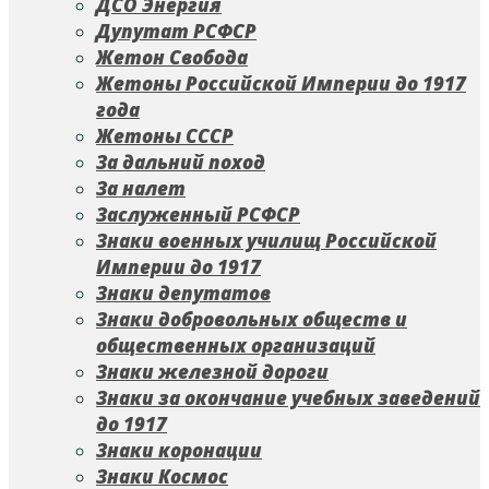
ДСО Энергия
Дупутат РСФСР
Жетон Свобода
Жетоны Российской Империи до 1917
года
Жетоны СССР
За дальний поход
За налет
Заслуженный РСФСР
Знаки военных училищ Российской
Империи до 1917
Знаки депутатов
Знаки добровольных обществ и
общественных организаций
Знаки железной дороги
Знаки за окончание учебных заведений
до 1917
Знаки коронации
Знаки Космос