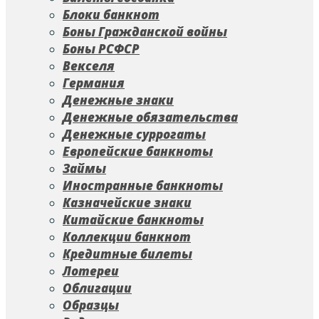
Блоки банкнот
Боны Гражданской войны
Боны РСФСР
Векселя
Германия
Денежные знаки
Денежные обязательства
Денежные суррогаты
Европейские банкноты
Займы
Иностранные банкноты
Казначейские знаки
Китайские банкноты
Коллекции банкнот
Кредитные билеты
Лотереи
Облигации
Образцы