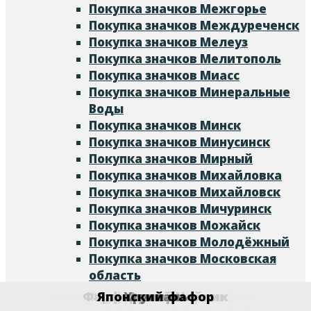
Покупка значков Межгорье
Покупка значков Междуреченск
Покупка значков Мелеуз
Покупка значков Мелитополь
Покупка значков Миасс
Покупка значков Минеральные
Воды
Покупка значков Минск
Покупка значков Минусинск
Покупка значков Мирный
Покупка значков Михайловка
Покупка значков Михайловск
Покупка значков Мичуринск
Покупка значков Можайск
Покупка значков Молодёжный
Покупка значков Московская
область
Покупка значков Мурино
Фарфор с юбилейными датами
Ваза антикварная старинная
Фарфоровая конфетница
Фарфоровая Чайная пара
Агитационный фарфор
Фарфоровая статуэтка
Фарфоровая Тарелка
Европейский фарфор
Фарфоровый Чайник
Антикварное стекло
Фарфоровая кружка
Фарфоровая посуда
Фарфоровый сервиз
Фарфоровое блюдо
Старинный фарфор
Фарфоровая чашка
Китайский фарфор
Фарфоровые часы
Урановое стекло
Японский фафор
Фарфор СССР
Хрусталь
Фужеры
Графин
Разное
Бокал
Покупка значков Мурманск