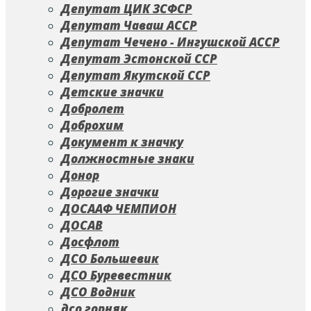
Депутат ЦИК ЗСФСР
Депутат Чаваш АССР
Депутат Чечено - Ингушской АССР
Депутат Эстонской ССР
Депутат Якутской ССР
Детские значки
Добролет
Доброхим
Документ к значку
Должностные знаки
Донор
Дорогие значки
ДОСААФ ЧЕМПИОН
ДОСАВ
Досфлот
ДСО Большевик
ДСО Буревестник
ДСО Водник
дсо горняк