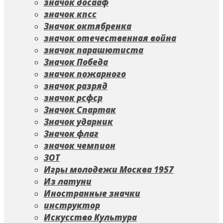
значок досааф
значок кпсс
Значок октябренка
значок отечественная война
значок парашютиста
Значок Победа
значок пожарного
значок разряд
значок рсфср
Значок Спартак
Значок ударник
Значок флаг
значок чемпион
ЗОТ
Игры молодежи Москва 1957
Из латуни
Иностранные значки
инструктор
Искусство Культура