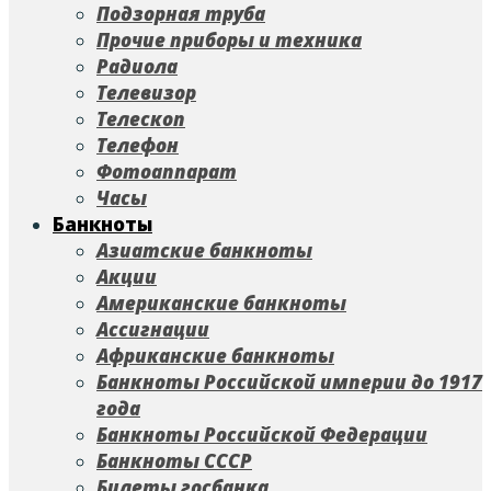
Подзорная труба
Прочие приборы и техника
Радиола
Телевизор
Телескоп
Телефон
Фотоаппарат
Часы
Банкноты
Азиатские банкноты
Акции
Американские банкноты
Ассигнации
Африканские банкноты
Банкноты Российской империи до 1917
года
Банкноты Российской Федерации
Банкноты СССР
Билеты госбанка