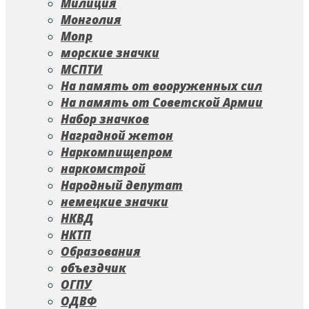
Милиция
Монголия
Мопр
морские значки
МСПТИ
На память от вооруженных сил
На память от Советской Армии
Набор значков
Наградной жетон
Наркомпищепром
наркомстрой
Народный депутат
немецкие значки
НКВД
НКТП
Образования
объездчик
ОГПУ
ОДВФ