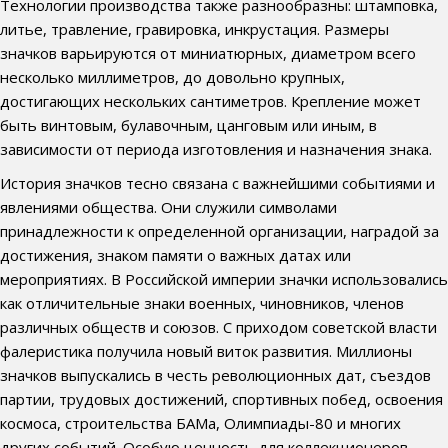
Технологии производства также разнообразны: штамповка,
литье, травление, гравировка, инкрустация. Размеры
значков варьируются от миниатюрных, диаметром всего
несколько миллиметров, до довольно крупных,
достигающих нескольких сантиметров. Крепление может
быть винтовым, булавочным, цанговым или иным, в
зависимости от периода изготовления и назначения знака.
История значков тесно связана с важнейшими событиями и
явлениями общества. Они служили символами
принадлежности к определенной организации, наградой за
достижения, знаком памяти о важных датах или
мероприятиях. В Российской империи значки использовались
как отличительные знаки военных, чиновников, членов
различных обществ и союзов. С приходом советской власти
фалеристика получила новый виток развития. Миллионы
значков выпускались в честь революционных дат, съездов
партии, трудовых достижений, спортивных побед, освоения
космоса, строительства БАМа, Олимпиады-80 и многих
других событий. Особую ценность для коллекционеров