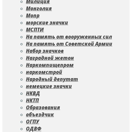
Милиция
Монголия
Мопр
морские значки
МСПТИ
На память от вооруженных сил
На память от Советской Армии
Набор значков
Наградной жетон
Наркомпищепром
наркомстрой
Народный депутат
немецкие значки
НКВД
НКТП
Образования
объездчик
ОГПУ
ОДВФ