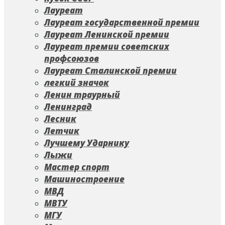
Лауреат
Лауреат государственной премии
Лауреат Ленинской премии
Лауреат премии советских
профсоюзов
Лауреат Сталинской премии
легкий значок
Ленин траурный
Ленинград
Лесник
Летчик
Лучшему Ударнику
Лыжи
Мастер спорт
Машиностроение
МВД
МВТУ
МГУ