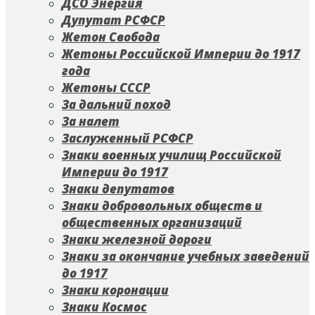
ДСО Энергия
Дупутат РСФСР
Жетон Свобода
Жетоны Российской Империи до 1917
года
Жетоны СССР
За дальний поход
За налет
Заслуженный РСФСР
Знаки военных училищ Российской
Империи до 1917
Знаки депутатов
Знаки добровольных обществ и
общественных организаций
Знаки железной дороги
Знаки за окончание учебных заведений
до 1917
Знаки коронации
Знаки Космос