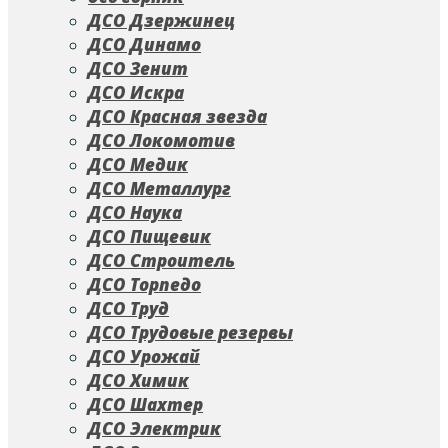
ДСО Дзержинец
ДСО Динамо
ДСО Зенит
ДСО Искра
ДСО Красная звезда
ДСО Локомотив
ДСО Медик
ДСО Металлург
ДСО Наука
ДСО Пищевик
ДСО Строитель
ДСО Торпедо
ДСО Труд
ДСО Трудовые резервы
ДСО Урожай
ДСО Химик
ДСО Шахтер
ДСО Электрик