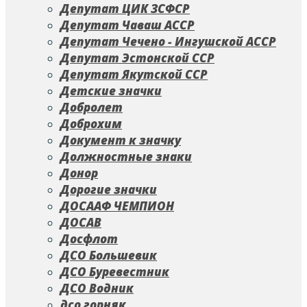
Депутат ЦИК ЗСФСР
Депутат Чаваш АССР
Депутат Чечено - Ингушской АССР
Депутат Эстонской ССР
Депутат Якутской ССР
Детские значки
Добролет
Доброхим
Документ к значку
Должностные знаки
Донор
Дорогие значки
ДОСААФ ЧЕМПИОН
ДОСАВ
Досфлот
ДСО Большевик
ДСО Буревестник
ДСО Водник
дсо горняк