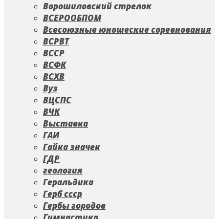
Ворошиловский стрелок
ВСЕРООБПОМ
Всесоюзные юношеские соревнования
ВСРВТ
ВССР
ВСФК
ВСХВ
Вуз
ВЦСПС
ВЧК
Выставка
ГАИ
Гайка значек
ГДР
геология
Геральдика
Герб ссср
Гербы городов
Гимнастика