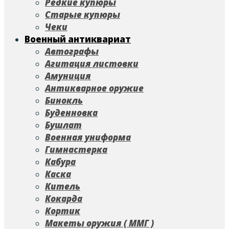
Редкие купюры
Старые купюры
Чеки
Военный антиквариат
Автографы
Агитация листовки
Амуниция
Антикварное оружие
Бинокль
Буденновка
Бушлат
Военная униформа
Гимнастерка
Кабура
Каска
Китель
Кокарда
Кортик
Макеты оружия ( ММГ )