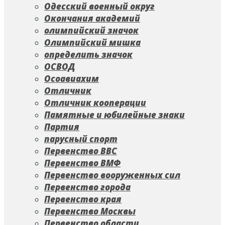
Одесский военный округ
Окончания академий
олимпийский значок
Олимпийский мишка
определить значок
ОСВОД
Осоавиахим
Отличник
Отличник кооперации
Памятные и юбилейные знаки
Партия
парусный спорт
Первенство ВВС
Первенство ВМФ
Первенство вооруженных сил
Первенство города
Первенство края
Первенство Москвы
Первенство области