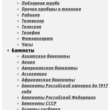
Подзорная труба
Прочие приборы и техника
Радиола
Телевизор
Телескоп
Телефон
Фотоаппарат
Часы
Банкноты
Азиатские банкноты
Акции
Американские банкноты
Ассигнации
Африканские банкноты
Банкноты Российской империи до 1917
года
Банкноты Российской Федерации
Банкноты СССР
Билеты госбанка