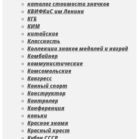
каталог стоимости значков
КВИФКиС им Ленина
КГБ
КИМ
китайские
Классность
Коллекции знаков медалей и наград
Комбайнер
коммунистические
Комсомольские
Конгресс
Конный спорт
Конструктор
Контролер
Конференция
коньки
Красное знамя
Красный крест
Кубок СССР