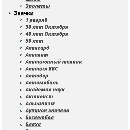
Эполеты
Значки
1 разряд
30 лет Октября
40 лет Октября
50 лет
Авангард
Авиахим
Авиационный техник
Авиация ВВС
Автодор
Автомобиль
Академия наук
Активист
Альпинизм
Аукцион значков
Баскетбол
Бляха