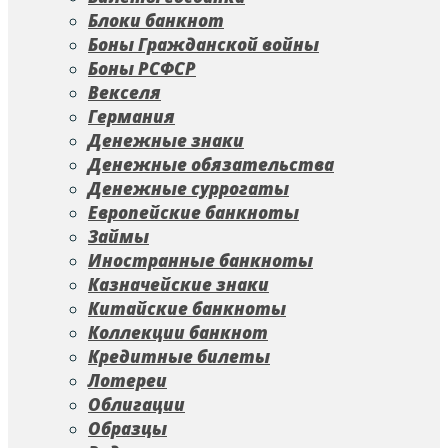
Блоки банкнот
Боны Гражданской войны
Боны РСФСР
Векселя
Германия
Денежные знаки
Денежные обязательства
Денежные суррогаты
Европейские банкноты
Займы
Иностранные банкноты
Казначейские знаки
Китайские банкноты
Коллекции банкнот
Кредитные билеты
Лотереи
Облигации
Образцы