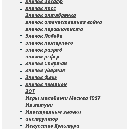
значок досааф
значок кпсс
Значок октябренка
значок отечественная война
значок парашютиста
Значок Победа
значок пожарного
значок разряд
значок рсфср
Значок Спартак
Значок ударник
Значок флаг
значок чемпион
ЗОТ
Игры молодежи Москва 1957
Из латуни
Иностранные значки
инструктор
Искусство Культура