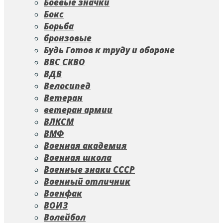
Боевые значки
Бокс
Борьба
бронзовые
Будь Готов к труду и обороне
ВВС СКВО
ВДВ
Велосипед
Ветеран
ветеран армии
ВЛКСМ
ВМФ
Военная академия
Военная школа
Военные знаки СССР
Военный отличник
Военфак
ВОИЗ
Волейбол