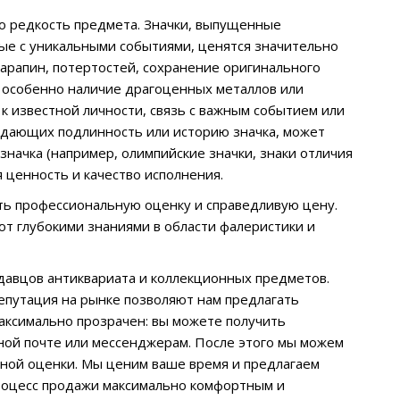
то редкость предмета. Значки, выпущенные
е с уникальными событиями, ценятся значительно
царапин, потертостей, сохранение оригинального
, особенно наличие драгоценных металлов или
к известной личности, связь с важным событием или
дающих подлинность или историю значка, может
значка (например, олимпийские значки, знаки отличия
 ценность и качество исполнения.
ить профессиональную оценку и справедливую цену.
ют глубокими знаниями в области фалеристики и
давцов антиквариата и коллекционных предметов.
епутация на рынке позволяют нам предлагать
аксимально прозрачен: вы можете получить
ной почте или мессенджерам. После этого мы можем
ьной оценки. Мы ценим ваше время и предлагаем
роцесс продажи максимально комфортным и