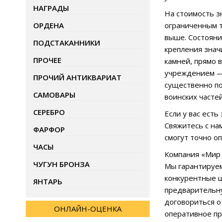
НАГРАДЫ
На стоимость з
ОРДЕНА
ограниченным т
выше. Состояни
ПОДСТАКАННИКИ
крепления знач
ПРОЧЕЕ
камней, прямо 
учреждением — 
ПРОЧИЙ АНТИКВАРИАТ
существенно по
САМОВАРЫ
воинских часте
СЕРЕБРО
Если у вас ест
Свяжитесь с на
ФАРФОР
смогут точно о
ЧАСЫ
Компания «Мир 
ЧУГУН БРОНЗА
Мы гарантируем
конкурентные ц
ЯНТАРЬ
предварительну
договориться о
ОНЛАЙН-ОЦЕНКА
оперативное пр