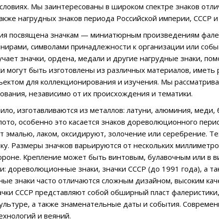
словиях. Мы заинтересованы в широком спектре знаков отли
также нагрудных знаков периода Российской империи, СССР и
ия посвящена значкам — миниатюрным произведениям фалери
нирами, символами принадлежности к организации или событ
учает значки, ордена, медали и другие нагрудные знаки, пом
ки могут быть изготовлены из различных материалов, иметь
ектом для коллекционирования и изучения. Мы рассматрива
ования, независимо от их происхождения и тематики.
вило, изготавливаются из металлов: латуни, алюминия, меди,
лото, особенно это касается знаков дореволюционного пери
т эмалью, лаком, оксидируют, золочение или серебрение. Т
вку. Размеры значков варьируются от нескольких миллиметро
роне. Крепление может быть винтовым, булавочным или в в
и: дореволюционные знаки, значки СССР (до 1991 года), а т
е знаки часто отличаются сложным дизайном, высоким кач
ачки СССР представляют собой обширный пласт фалеристики
 культуре, а также знаменательные даты и события. Совреме
ехнологий и веяний.