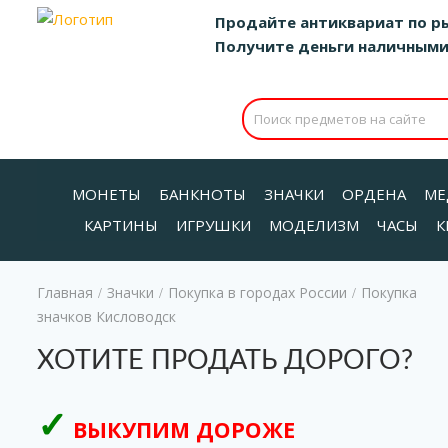
Продайте антиквариат по р
Получите деньги наличными д
МОНЕТЫ
БАНКНОТЫ
ЗНАЧКИ
ОРДЕНА
МЕ
КАРТИНЫ
ИГРУШКИ
МОДЕЛИЗМ
ЧАСЫ
К
Главная
Значки
Покупка в городах России
Покупка
/
/
/
значков Кисловодск
ХОТИТЕ ПРОДАТЬ ДОРОГО?
ВЫКУПИМ ДОРОЖЕ