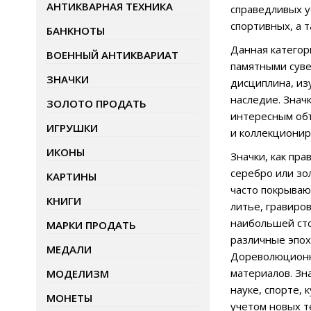
АНТИКВАРНАЯ ТЕХНИКА
справедливых у
спортивных, а 
БАНКНОТЫ
Данная категор
ВОЕННЫЙ АНТИКВАРИАТ
памятными суве
ЗНАЧКИ
дисциплина, из
наследие. Знач
ЗОЛОТО ПРОДАТЬ
интересным объ
ИГРУШКИ
и коллекционир
ИКОНЫ
Значки, как пра
серебро или зо
КАРТИНЫ
часто покрываю
КНИГИ
литье, гравиро
наибольшей сто
МАРКИ ПРОДАТЬ
различные эпох
МЕДАЛИ
Дореволюционны
материалов. Зн
МОДЕЛИЗМ
науке, спорте,
МОНЕТЫ
учетом новых т