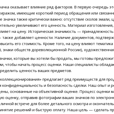
начка оказывает влияние ряд факторов. В первую очередь э
иражом, имеющие короткий период обращения или связанны
е значка также критически важно: отсутствие сколов эмали, 
ительно увеличивают его ценность. Материал изготовления
влияет на цену. Историческая значимость — принадлежность 
также добавляет ценности. Наличие документов, подтверж
высить его стоимость. Кроме того, на цену влияют тематика 
й, знаки обществ дореволюционной России), художественная
ь значки, которые вы хотели бы продать, мы готовы предлож
ми, чтобы начать процесс оценки. Наши специалисты облада
пределить ценность ваших предметов.
коллекционирования» предлагает ряд преимуществ для про
 конфиденциальность и безопасность сделки. Наш опыт и р
ены, основанные на объективной оценке. Процесс оценки м
ю оценку, отправив фотографии ваших значков по электрон
 личной встрече для более детального осмотра и окончател
инятие решений и быструю оплату. Наша цель — сделать п