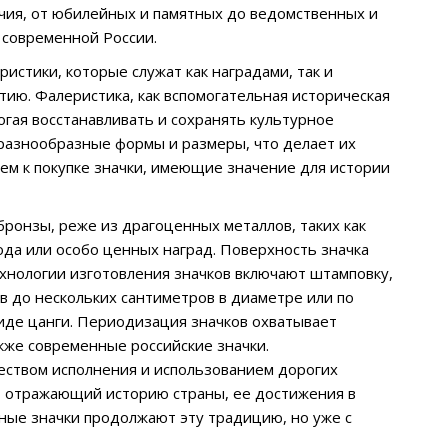
чия, от юбилейных и памятных до ведомственных и
 современной России.
стики, которые служат как наградами, так и
ию. Фалеристика, как вспомогательная историческая
огая восстанавливать и сохранять культурное
 разнообразные формы и размеры, что делает их
ем к покупке значки, имеющие значение для истории
 бронзы, реже из драгоценных металлов, таких как
ода или особо ценных наград. Поверхность значка
ехнологии изготовления значков включают штамповку,
в до нескольких сантиметров в диаметре или по
иде цанги. Периодизация значков охватывает
акже современные российские значки.
еством исполнения и использованием дорогих
, отражающий историю страны, ее достижения в
нные значки продолжают эту традицию, но уже с