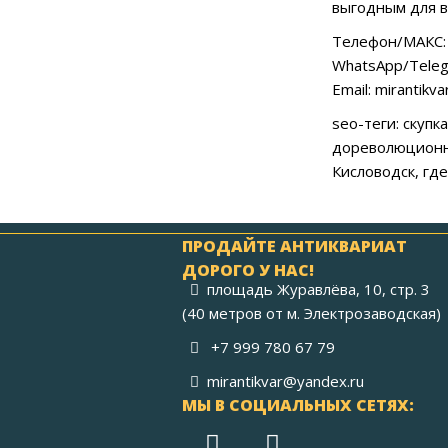
выгодным для в
Телефон/МАКС: 
WhatsApp/Teleg
Email: mirantikv
seo-теги: скупк
дореволюционны
Кисловодск, где
ПРОДАЙТЕ АНТИКВАРИАТ
ДОРОГО У НАС!
площадь Журавлёва, 10, стр. 3
(40 метров от м. Электрозаводская)
+7 999 780 67 79
mirantikvar@yandex.ru
МЫ В СОЦИАЛЬНЫХ СЕТЯХ: