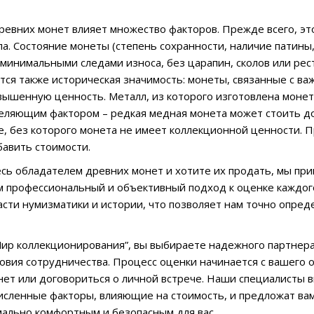
ревних монет влияет множество факторов. Прежде всего, эт
па. Состояние монеты (степень сохранности, наличие патины
 минимальными следами износа, без царапин, сколов или ре
тся также историческая значимость: монеты, связанные с 
вышенную ценность. Металл, из которого изготовлена монета 
еляющим фактором – редкая медная монета может стоить д
е, без которого монета не имеет коллекционной ценности.
бавить стоимости.
есь обладателем древних монет и хотите их продать, мы при
 профессиональный и объективный подход к оценке каждог
асти нумизматики и истории, что позволяет нам точно опре
ир коллекционирования”, вы выбираете надежного партнера
овия сотрудничества. Процесс оценки начинается с вашего 
ет или договориться о личной встрече. Наши специалисты 
сленные факторы, влияющие на стоимость, и предложат вам
ально комфортным и безопасным для вас.