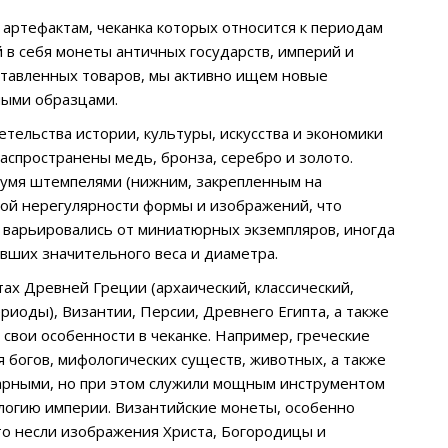
артефактам, чеканка которых относится к периодам
в себя монеты античных государств, империй и
дставленных товаров, мы активно ищем новые
ными образцами.
тельства истории, культуры, искусства и экономики
распространены медь, бронза, серебро и золото.
вумя штемпелями (нижним, закрепленным на
орой нерегулярности формы и изображений, что
т варьировались от миниатюрных экземпляров, иногда
авших значительного веса и диаметра.
х Древней Греции (архаический, классический,
риоды), Византии, Персии, Древнего Египта, а также
 свои особенности в чеканке. Например, греческие
богов, мифологических существ, животных, а также
тарными, но при этом служили мощным инструментом
ологию империи. Византийские монеты, особенно
то несли изображения Христа, Богородицы и