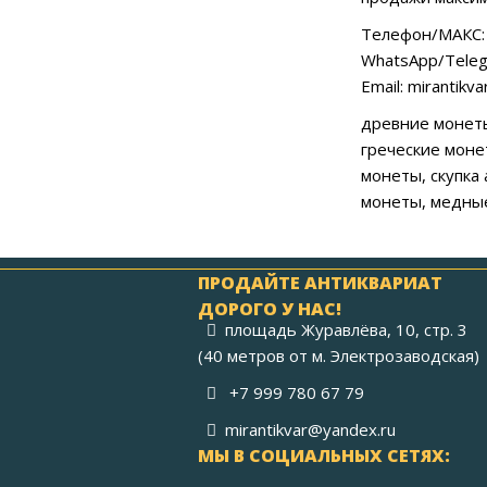
Телефон/МАКС: 
WhatsApp/Teleg
Email: mirantikv
древние монеты
греческие моне
монеты, скупка
монеты, медны
ПРОДАЙТЕ АНТИКВАРИАТ
ДОРОГО У НАС!
площадь Журавлёва, 10, стр. 3
(40 метров от м. Электрозаводская)
+7 999 780 67 79
mirantikvar@yandex.ru
МЫ В СОЦИАЛЬНЫХ СЕТЯХ: