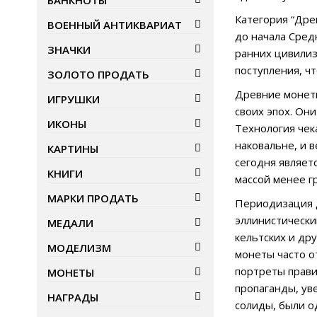
БАНКНОТЫ
Категория “Дре
ВОЕННЫЙ АНТИКВАРИАТ
до начала Сред
ЗНАЧКИ
ранних цивилиз
поступления, ч
ЗОЛОТО ПРОДАТЬ
Древние монеты
ИГРУШКИ
своих эпох. Он
ИКОНЫ
Технология чек
наковальне, и 
КАРТИНЫ
сегодня являет
КНИГИ
массой менее г
МАРКИ ПРОДАТЬ
Периодизация д
эллинистически
МЕДАЛИ
кельтских и др
МОДЕЛИЗМ
монеты часто о
портреты прави
МОНЕТЫ
пропаганды, ув
НАГРАДЫ
солиды, были о