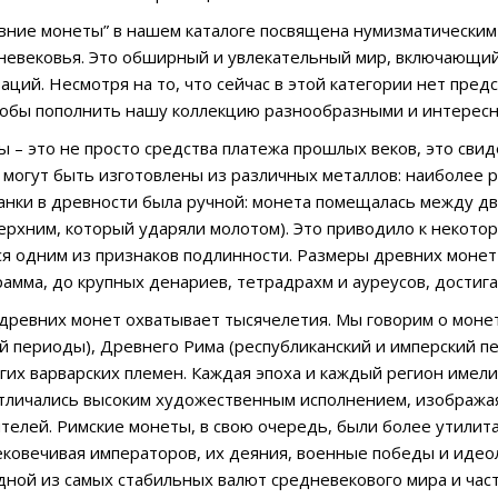
вние монеты” в нашем каталоге посвящена нумизматическим 
невековья. Это обширный и увлекательный мир, включающий 
аций. Несмотря на то, что сейчас в этой категории нет пре
тобы пополнить нашу коллекцию разнообразными и интерес
 – это не просто средства платежа прошлых веков, это свиде
и могут быть изготовлены из различных металлов: наиболее 
анки в древности была ручной: монета помещалась между д
верхним, который ударяли молотом). Это приводило к некот
ся одним из признаков подлинности. Размеры древних моне
рамма, до крупных денариев, тетрадрахм и ауреусов, достиг
ревних монет охватывает тысячелетия. Мы говорим о монета
й периоды), Древнего Рима (республиканский и имперский пе
угих варварских племен. Каждая эпоха и каждый регион имели
тличались высоким художественным исполнением, изображая 
телей. Римские монеты, в свою очередь, были более утили
ековечивая императоров, их деяния, военные победы и иде
дной из самых стабильных валют средневекового мира и час