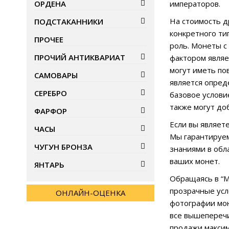
ОРДЕНА
императоров.
На стоимость д
ПОДСТАКАННИКИ
конкретного ти
ПРОЧЕЕ
роль. Монеты с
ПРОЧИЙ АНТИКВАРИАТ
фактором являе
могут иметь по
САМОВАРЫ
является опред
СЕРЕБРО
базовое услови
также могут до
ФАРФОР
Если вы являет
ЧАСЫ
Мы гарантируем
ЧУГУН БРОНЗА
знаниями в обл
ваших монет.
ЯНТАРЬ
Обращаясь в “М
прозрачные усл
ОНЛАЙН-ОЦЕНКА
фотографии мон
все вышеперечи
продажи максим