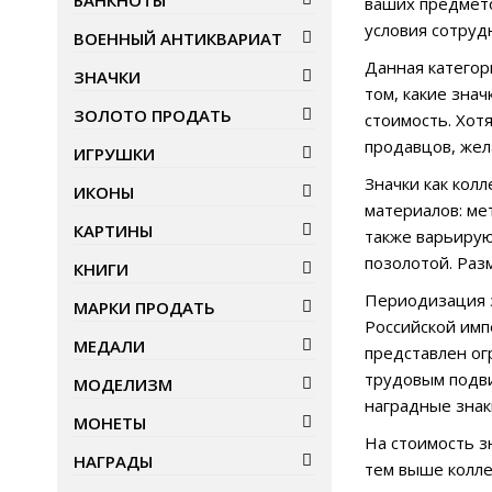
БАНКНОТЫ
ваших предмето
условия сотруд
ВОЕННЫЙ АНТИКВАРИАТ
Данная категор
ЗНАЧКИ
том, какие зна
ЗОЛОТО ПРОДАТЬ
стоимость. Хот
продавцов, жел
ИГРУШКИ
Значки как кол
ИКОНЫ
материалов: мет
КАРТИНЫ
также варьирую
позолотой. Раз
КНИГИ
Периодизация 
МАРКИ ПРОДАТЬ
Российской имп
МЕДАЛИ
представлен ог
трудовым подви
МОДЕЛИЗМ
наградные знак
МОНЕТЫ
На стоимость з
НАГРАДЫ
тем выше колле