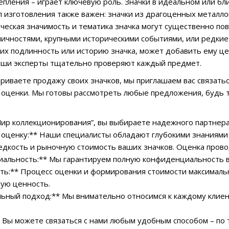
епления – играет ключевую роль. Значки в идеальном или бл
 изготовления также важен: значки из драгоценных металло
ческая значимость и тематика значка могут существенно пов
чностями, крупными историческими событиями, или редкие
х подлинность или историю значка, может добавить ему ц
аши эксперты тщательно проверяют каждый предмет.
триваете продажу своих значков, мы приглашаем вас связать
 оценки. Мы готовы рассмотреть любые предложения, будь 
ир коллекционирования”, вы выбираете надежного партнера
 оценку:** Наши специалисты обладают глубокими знаниями
едкость и рыночную стоимость ваших значков. Оценка прово
альность:** Мы гарантируем полную конфиденциальность в
ть:** Процесс оценки и формирования стоимости максималь
ную ценность.
ьный подход:** Мы внимательно относимся к каждому клиен
* Вы можете связаться с нами любым удобным способом – по