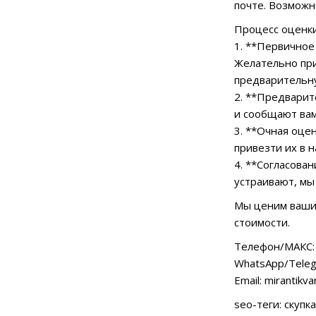
почте. Возможн
Процесс оценки
1. **Первичное
Желательно при
предварительн
2. **Предварит
и сообщают ва
3. **Очная оце
привезти их в 
4. **Согласова
устраивают, мы
Мы ценим ваши 
стоимости.
Телефон/МАКС: 
WhatsApp/Teleg
Email: mirantikv
seo-теги: скупк