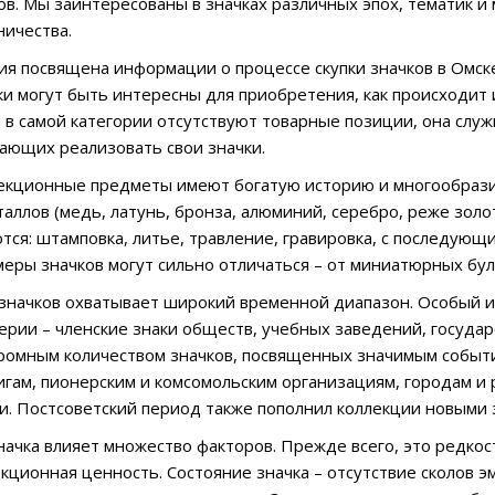
в. Мы заинтересованы в значках различных эпох, тематик и
ничества.
ия посвящена информации о процессе скупки значков в Омск
чки могут быть интересны для приобретения, как происходит
я в самой категории отсутствуют товарные позиции, она с
ающих реализовать свои значки.
лекционные предметы имеют богатую историю и многообрази
аллов (медь, латунь, бронза, алюминий, серебро, реже золот
тся: штамповка, литье, травление, гравировка, с последующ
меры значков могут сильно отличаться – от миниатюрных бул
значков охватывает широкий временной диапазон. Особый 
ерии – членские знаки обществ, учебных заведений, государ
ромным количеством значков, посвященных значимым событ
гам, пионерским и комсомольским организациям, городам и
и. Постсоветский период также пополнил коллекции новыми
начка влияет множество факторов. Прежде всего, это редко
кционная ценность. Состояние значка – отсутствие сколов эм