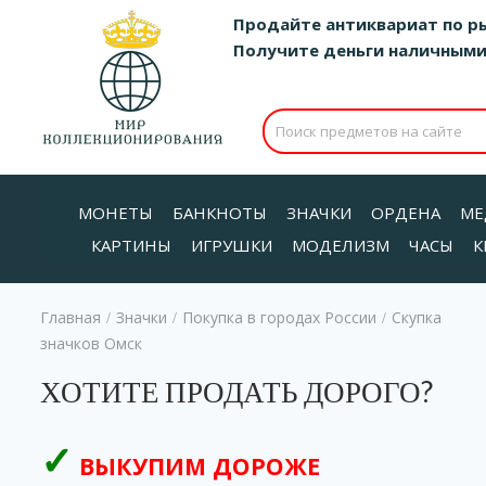
Продайте антиквариат по р
Получите деньги наличными д
МОНЕТЫ
БАНКНОТЫ
ЗНАЧКИ
ОРДЕНА
МЕ
КАРТИНЫ
ИГРУШКИ
МОДЕЛИЗМ
ЧАСЫ
К
Главная
Значки
Покупка в городах России
Скупка
/
/
/
значков Омск
ХОТИТЕ ПРОДАТЬ ДОРОГО?
ВЫКУПИМ ДОРОЖЕ