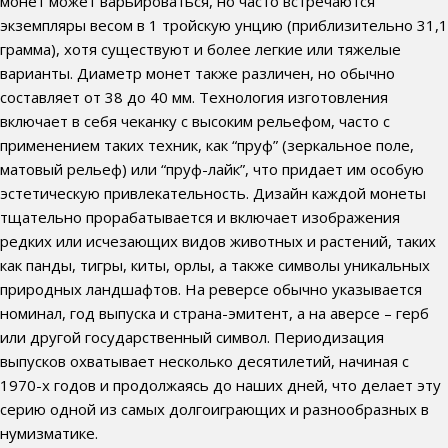
монет может варьироваться, но часто встречаются
экземпляры весом в 1 тройскую унцию (приблизительно 31,1
грамма), хотя существуют и более легкие или тяжелые
варианты. Диаметр монет также различен, но обычно
составляет от 38 до 40 мм. Технология изготовления
включает в себя чеканку с высоким рельефом, часто с
применением таких техник, как “пруф” (зеркальное поле,
матовый рельеф) или “пруф-лайк”, что придает им особую
эстетическую привлекательность. Дизайн каждой монеты
тщательно прорабатывается и включает изображения
редких или исчезающих видов животных и растений, таких
как панды, тигры, киты, орлы, а также символы уникальных
природных ландшафтов. На реверсе обычно указывается
номинал, год выпуска и страна-эмитент, а на аверсе – герб
или другой государственный символ. Периодизация
выпусков охватывает несколько десятилетий, начиная с
1970-х годов и продолжаясь до наших дней, что делает эту
серию одной из самых долгоиграющих и разнообразных в
нумизматике.