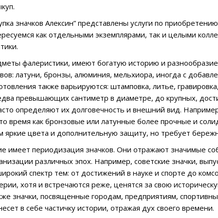
куп.
купка значков Алексин” представлены услуги по приобретени
ересуемся как отдельными экземплярами, так и целыми кол
тики.
едметы фалеристики, имеют богатую историю и разнообразие
авов: латуни, бронзы, алюминия, мельхиора, иногда с добавл
отовления также варьируются: штамповка, литье, гравировка
два превышающих сантиметр в диаметре, до крупных, дости
асто определяют их долговечность и внешний вид. Например
то время как бронзовые или латунные более прочные и соли
м яркие цвета и дополнительную защиту, но требует береж
е имеет периодизация значков. Они отражают значимые со
анизации различных эпох. Например, советские значки, выпу
ирокий спектр тем: от достижений в науке и спорте до комсо
ерии, хотя и встречаются реже, ценятся за свою историческ
же значки, посвященные городам, предприятиям, спортивн
есет в себе частичку истории, отражая дух своего времени.