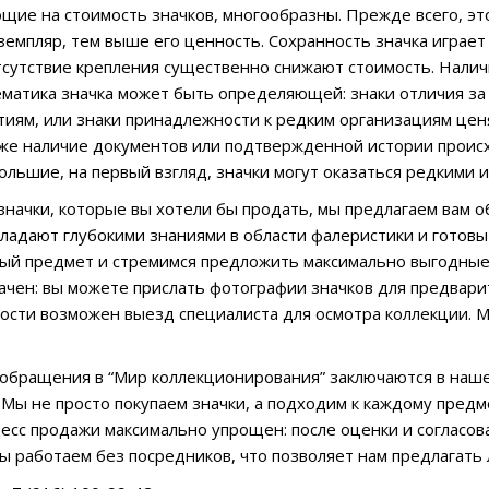
щие на стоимость значков, многообразны. Прежде всего, эт
земпляр, тем выше его ценность. Сохранность значка играет 
сутствие крепления существенно снижают стоимость. Наличи
ематика значка может быть определяющей: знаки отличия за
иям, или знаки принадлежности к редким организациям цен
кже наличие документов или подтвержденной истории проис
ольшие, на первый взгляд, значки могут оказаться редкими
ь значки, которые вы хотели бы продать, мы предлагаем вам 
ладают глубокими знаниями в области фалеристики и готов
й предмет и стремимся предложить максимально выгодные 
ачен: вы можете прислать фотографии значков для предвари
сти возможен выезд специалиста для осмотра коллекции. 
бращения в “Мир коллекционирования” заключаются в наше
 Мы не просто покупаем значки, а подходим к каждому предм
есс продажи максимально упрощен: после оценки и согласов
Мы работаем без посредников, что позволяет нам предлагать