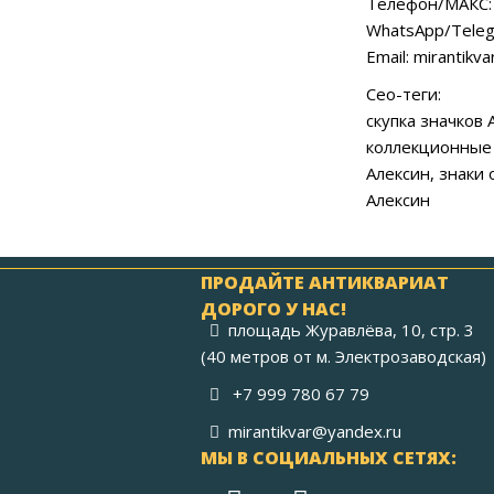
Телефон/МАКС: 
WhatsApp/Teleg
Email: mirantikv
Сео-теги:
скупка значков 
коллекционные 
Алексин, знаки 
Алексин
ПРОДАЙТЕ АНТИКВАРИАТ
ДОРОГО У НАС!
площадь Журавлёва, 10, стр. 3
(40 метров от м. Электрозаводская)
+7 999 780 67 79
mirantikvar@yandex.ru
МЫ В СОЦИАЛЬНЫХ СЕТЯХ: