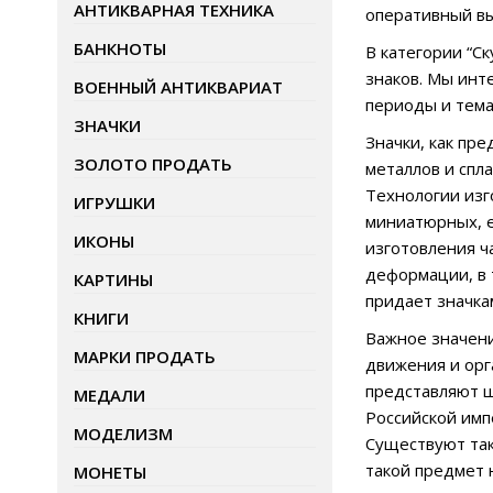
АНТИКВАРНАЯ ТЕХНИКА
оперативный вы
БАНКНОТЫ
В категории “С
знаков. Мы инт
ВОЕННЫЙ АНТИКВАРИАТ
периоды и тема
ЗНАЧКИ
Значки, как пр
ЗОЛОТО ПРОДАТЬ
металлов и спл
Технологии изг
ИГРУШКИ
миниатюрных, е
ИКОНЫ
изготовления ч
деформации, в 
КАРТИНЫ
придает значка
КНИГИ
Важное значени
МАРКИ ПРОДАТЬ
движения и орг
представляют ш
МЕДАЛИ
Российской имп
МОДЕЛИЗМ
Существуют так
такой предмет н
МОНЕТЫ