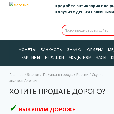
Продайте антиквариат по р
Получите деньги наличными д
МОНЕТЫ
БАНКНОТЫ
ЗНАЧКИ
ОРДЕНА
МЕ
КАРТИНЫ
ИГРУШКИ
МОДЕЛИЗМ
ЧАСЫ
К
Главная
Значки
Покупка в городах России
Скупка
/
/
/
значков Алексин
ХОТИТЕ ПРОДАТЬ ДОРОГО?
ВЫКУПИМ ДОРОЖЕ