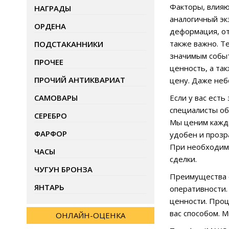
Факторы, влияю
НАГРАДЫ
аналогичный эк
ОРДЕНА
деформация, от
также важно. Т
ПОДСТАКАННИКИ
значимым событ
ПРОЧЕЕ
ценность, а та
ПРОЧИЙ АНТИКВАРИАТ
цену. Даже неб
САМОВАРЫ
Если у вас ест
специалисты об
СЕРЕБРО
Мы ценим кажды
ФАРФОР
удобен и прозр
При необходимо
ЧАСЫ
сделки.
ЧУГУН БРОНЗА
Преимущества о
ЯНТАРЬ
оперативности.
ценности. Проц
вас способом. 
ОНЛАЙН-ОЦЕНКА