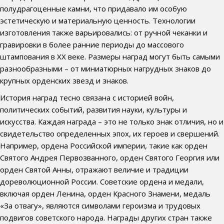
полудрагоценные камни, что придавало им особую
эстетическую и материальную ценность. Технологии
изготовления также варьировались: от ручной чеканки и
гравировки в более ранние периоды до массового
штампования в XX веке. Размеры наград могут быть самыми
разнообразными – от миниатюрных нагрудных знаков до
крупных орденских звезд и знаков.
История наград тесно связана с историей войн,
политических событий, развития науки, культуры и
искусства. Каждая награда – это не только знак отличия, но и
свидетельство определенных эпох, их героев и свершений.
Например, ордена Российской империи, такие как орден
Святого Андрея Первозванного, орден Святого Георгия или
орден Святой Анны, отражают величие и традиции
дореволюционной России. Советские ордена и медали,
включая орден Ленина, орден Красного Знамени, медаль
«За отвагу», являются символами героизма и трудовых
подвигов советского народа. Награды других стран также