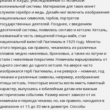
реалах и эскудо, унаследованные от испанской
колониальной системы. Материалом для таких монет
служили серебро и медь. Дизайн мог включать изображения
национальных символов, гербов, портретов
государственных деятелей. Позднее, с введением
десятичной системы, появились сентаво и кетсали. Кетсаль,
названный в честь священной птицы майя, стал
национальной валютой Гватемалы в 1925 году. Монеты
этого периода, как правило, чеканились из различных
сплавов: медно-никелевых, бронзовых, а также из латуни и
стали с никелевым покрытием. Номиналы варьировались от
одного сентаво до одного кетсаля. На аверсе часто
изображался герб Гватемалы, а на реверсе – номинал, год
чеканки и различные символы, например, изображение
птицы кетсаль. Некоторые монеты могли иметь памятный
характер, выпускаясь к юбилейным датам или важным
историческим событиям. Размер монет зависел от их
номинала и периода чеканки, но, как правило, находился в
диапазоне от 15 до 30 мм в диаметре. Способы