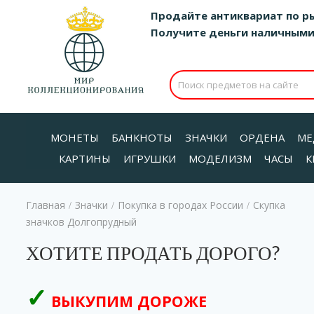
Продайте антиквариат по р
Получите деньги наличными д
МОНЕТЫ
БАНКНОТЫ
ЗНАЧКИ
ОРДЕНА
МЕ
КАРТИНЫ
ИГРУШКИ
МОДЕЛИЗМ
ЧАСЫ
К
Главная
Значки
Покупка в городах России
Скупка
/
/
/
значков Долгопрудный
ХОТИТЕ ПРОДАТЬ ДОРОГО?
ВЫКУПИМ ДОРОЖЕ