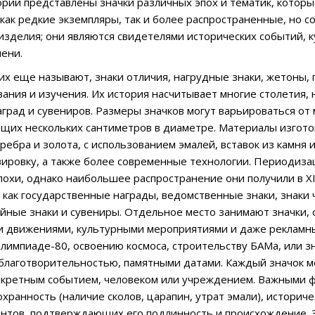
ории представлены значки различных эпох и тематик, котор
 как редкие экземпляры, так и более распространенные, но с
изделия; они являются свидетелями исторических событий, 
мени.
к их еще называют, знаки отличия, нагрудные знаки, жетоны,
ания и изучения. Их история насчитывает многие столетия, 
град и сувениров. Размеры значков могут варьироваться от
щих нескольких сантиметров в диаметре. Материалы изготов
ребра и золота, с использованием эмалей, вставок из камня 
вировку, а также более современные технологии. Периодиза
похи, однако наибольшее распространение они получили в XIX
 как государственные награды, ведомственные знаки, знаки 
йные знаки и сувениры. Отдельное место занимают значки, 
 движениями, культурными мероприятиями и даже рекламным
импиаде-80, освоению космоса, строительству БАМа, или зн
благотворительностью, памятными датами. Каждый значок м
нкретным событием, человеком или учреждением. Важными ф
охранность (наличие сколов, царапин, утрат эмали), историч
ентов, подтверждающих его подлинность и происхождение. 