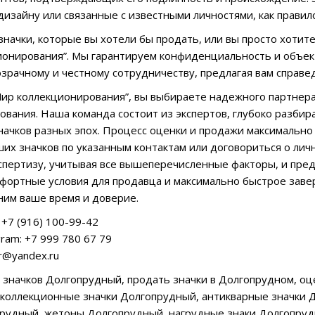
дизайну или связанные с известными личностями, как правил
 значки, которые вы хотели бы продать, или вы просто хотит
ионирования”. Мы гарантируем конфиденциальность и объек
озрачному и честному сотрудничеству, предлагая вам справ
ир коллекционирования”, вы выбираете надежного партнера
ования. Наша команда состоит из экспертов, глубоко разбир
начков разных эпох. Процесс оценки и продажи максимально
их значков по указанным контактам или договориться о лич
пертизу, учитывая все вышеперечисленные факторы, и пред
фортные условия для продавца и максимально быстрое заве
ним ваше время и доверие.
+7 (916) 100-99-42
ram: +7 999 780 67 79
ar@yandex.ru
ка значков Долгопрудный, продать значки в Долгопрудном, о
коллекционные значки Долгопрудный, антикварные значки Д
прудный, жетоны Долгопрудный, нагрудные знаки Долгопру