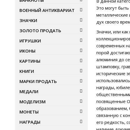
БАНКНОТЫ
В данной катег
Это могут быть
ВОЕННЫЙ АНТИКВАРИАТ
металлические 
ЗНАЧКИ
дух своего вре
ЗОЛОТО ПРОДАТЬ
Значки, или ка
коллекциониров
ИГРУШКИ
современных на
ИКОНЫ
порой достигаю
алюминия до се
КАРТИНЫ
штамповку, гра
КНИГИ
исторические э
использовались
МАРКИ ПРОДАТЬ
награды, юбиле
МЕДАЛИ
общественными
посвященные Ол
МОДЕЛИЗМ
образованием, 
МОНЕТЫ
связанную с ко
НАГРАДЫ
его редкость, с
наличие докум