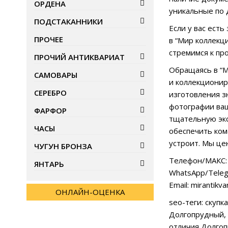
ОРДЕНА
уникальные по 
ПОДСТАКАННИКИ
Если у вас есть
ПРОЧЕЕ
в “Мир коллекц
стремимся к пр
ПРОЧИЙ АНТИКВАРИАТ
Обращаясь в “М
САМОВАРЫ
и коллекционир
СЕРЕБРО
изготовления з
фотографии ваш
ФАРФОР
тщательную экс
ЧАСЫ
обеспечить ком
устроит. Мы це
ЧУГУН БРОНЗА
Телефон/МАКС: 
ЯНТАРЬ
WhatsApp/Teleg
Email: mirantikv
ОНЛАЙН-ОЦЕНКА
seo-теги: скуп
Долгопрудный, 
отличия Долго