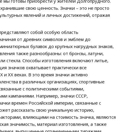
ые мы готовы приобрести у жителей Долгопрудного.
охранившие свою ценность. Значки – это не просто
культурных явлений и личных достижений, отражая
 представляют собой особую область
начиная от древних символов и эмблем до
 миниатюрных булавок до крупных нагрудных знаков,
ления также разнообразны: от бронзы, латуни,
или стекла. Способы изготовления включают литье,
ция значков охватывает практически все
 и XX веках. В это время значки активно
членства в различных организациях, спортивные
связанные с политическими событиями,
и кампаниями. Например, значки СССР,
ачки времен Российской империи, связанные с
ожет рассказать свою уникальную историю,
акторами, влияющими на стоимость значка, являются
еская значимость, материал изготовления, а также
Значки, выпущенные ограниченными тиражами,