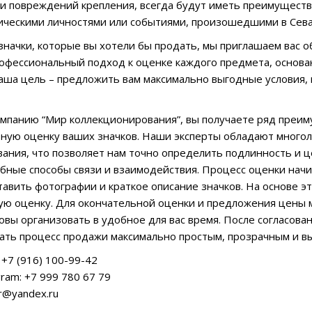
ли повреждений крепления, всегда будут иметь преимуществ
ческими личностями или событиями, произошедшими в Сева
ь значки, которые вы хотели бы продать, мы приглашаем вас 
офессиональный подход к оценке каждого предмета, основан
аша цель – предложить вам максимально выгодные условия,
мпанию “Мир коллекционирования”, вы получаете ряд преим
ую оценку ваших значков. Наши эксперты обладают многоле
ания, что позволяет нам точно определить подлинность и ц
бные способы связи и взаимодействия. Процесс оценки начи
авить фотографии и краткое описание значков. На основе 
ю оценку. Для окончательной оценки и предложения цены 
овы организовать в удобное для вас время. После согласов
ать процесс продажи максимально простым, прозрачным и вы
+7 (916) 100-99-42
ram: +7 999 780 67 79
ar@yandex.ru