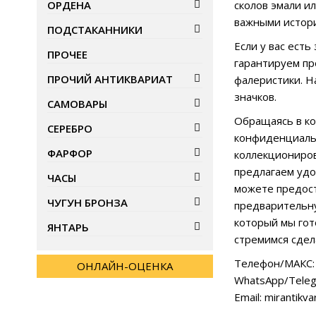
ОРДЕНА
сколов эмали и
важными истори
ПОДСТАКАННИКИ
Если у вас ест
ПРОЧЕЕ
гарантируем пр
ПРОЧИЙ АНТИКВАРИАТ
фалеристики. Н
значков.
САМОВАРЫ
Обращаясь в ко
СЕРЕБРО
конфиденциальн
ФАРФОР
коллекциониров
предлагаем удо
ЧАСЫ
можете предост
ЧУГУН БРОНЗА
предварительну
который мы гот
ЯНТАРЬ
стремимся сдел
Телефон/МАКС: 
ОНЛАЙН-ОЦЕНКА
WhatsApp/Teleg
Email: mirantikv