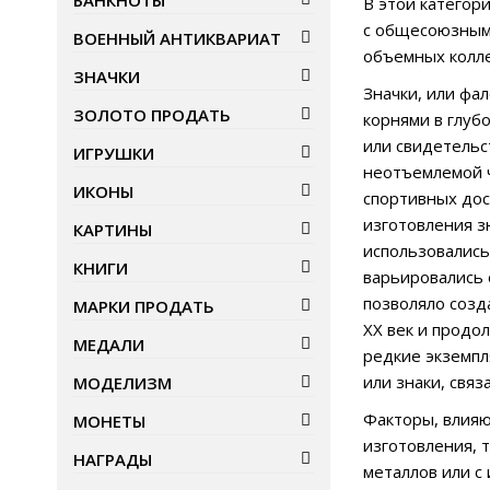
БАНКНОТЫ
В этой категор
с общесоюзными
ВОЕННЫЙ АНТИКВАРИАТ
объемных колле
ЗНАЧКИ
Значки, или фа
ЗОЛОТО ПРОДАТЬ
корнями в глуб
или свидетельст
ИГРУШКИ
неотъемлемой ч
ИКОНЫ
спортивных дос
изготовления з
КАРТИНЫ
использовались
КНИГИ
варьировались 
позволяло созд
МАРКИ ПРОДАТЬ
XX век и продо
МЕДАЛИ
редкие экземпл
или знаки, связ
МОДЕЛИЗМ
Факторы, влияю
МОНЕТЫ
изготовления, 
НАГРАДЫ
металлов или с