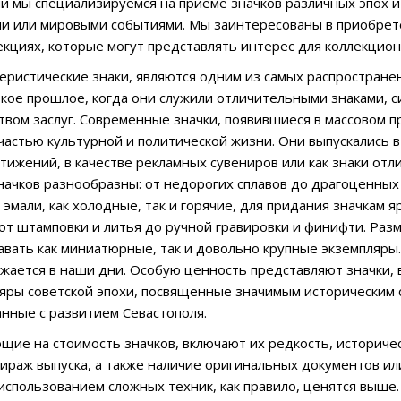
ии мы специализируемся на приеме значков различных эпох и 
 или мировыми событиями. Мы заинтересованы в приобретен
кциях, которые могут представлять интерес для коллекцион
леристические знаки, являются одним из самых распростран
окое прошлое, когда они служили отличительными знаками, 
вом заслуг. Современные значки, появившиеся в массовом пр
астью культурной и политической жизни. Они выпускались в
тижений, в качестве рекламных сувениров или как знаки от
начков разнообразны: от недорогих сплавов до драгоценных м
 эмали, как холодные, так и горячие, для придания значкам 
от штамповки и литья до ручной гравировки и финифти. Разм
авать как миниатюрные, так и довольно крупные экземпляры
лжается в наши дни. Особую ценность представляют значки
яры советской эпохи, посвященные значимым историческим с
анные с развитием Севастополя.
щие на стоимость значков, включают их редкость, историче
тираж выпуска, а также наличие оригинальных документов ил
 использованием сложных техник, как правило, ценятся выше