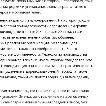
тематик, связанных как с историей Севастополя, так и
ии редких и уникальных экземпляров, а также в
еров и исследователей.
енных видов коллекционирования. Их история уходит
символами принадлежности к определенной группе
оизводстве в конце XIX – начале XX века, стали
 честь знаменательных событий, юбилеев,
личия различных организаций. Материалы для
еталлов, таких как серебро и золото. Часто
яркости и долговечности. Технологии производства
еры значков также не имели строгих стандартов, что
. Периодизация значков охватывает практически весь
, выпущенные в дореволюционный период, а также
обытиям, таким как полет Гагарина, Олимпиада-80,
скую значимость, состояние сохранности, материал
и упаковки. Значки, изготовленные из драгоценных
. Экземпляры с минимальными следами износа, без