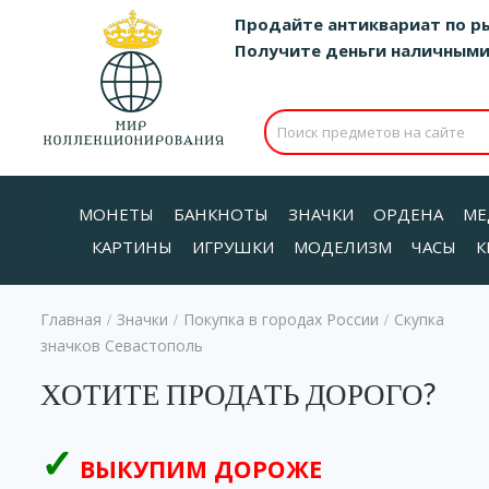
Продайте антиквариат по р
Получите деньги наличными д
МОНЕТЫ
БАНКНОТЫ
ЗНАЧКИ
ОРДЕНА
МЕ
КАРТИНЫ
ИГРУШКИ
МОДЕЛИЗМ
ЧАСЫ
К
Главная
Значки
Покупка в городах России
Скупка
/
/
/
значков Севастополь
ХОТИТЕ ПРОДАТЬ ДОРОГО?
ВЫКУПИМ ДОРОЖЕ