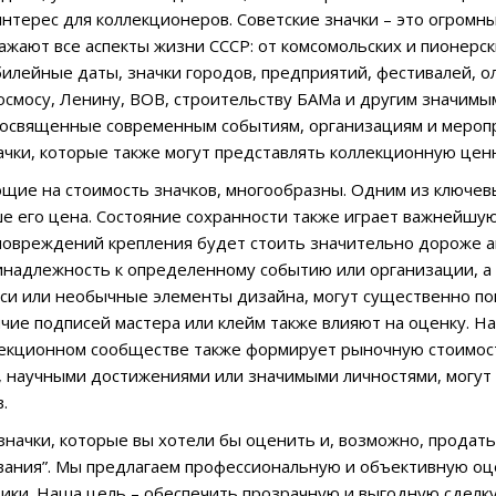
нтерес для коллекционеров. Советские значки – это огромн
ражают все аспекты жизни СССР: от комсомольских и пионерск
илейные даты, значки городов, предприятий, фестивалей, 
смосу, Ленину, ВОВ, строительству БАМа и другим значимым
посвященные современным событиям, организациям и мероп
чки, которые также могут представлять коллекционную цен
щие на стоимость значков, многообразны. Одним из ключев
ше его цена. Состояние сохранности также играет важнейшую 
повреждений крепления будет стоить значительно дороже ан
инадлежность к определенному событию или организации, а т
си или необычные элементы дизайна, могут существенно по
ичие подписей мастера или клейм также влияют на оценку. Н
екционном сообществе также формирует рыночную стоимость
 научными достижениями или значимыми личностями, могут
.
 значки, которые вы хотели бы оценить и, возможно, продат
ания”. Мы предлагаем профессиональную и объективную оце
ики. Наша цель – обеспечить прозрачную и выгодную сделку