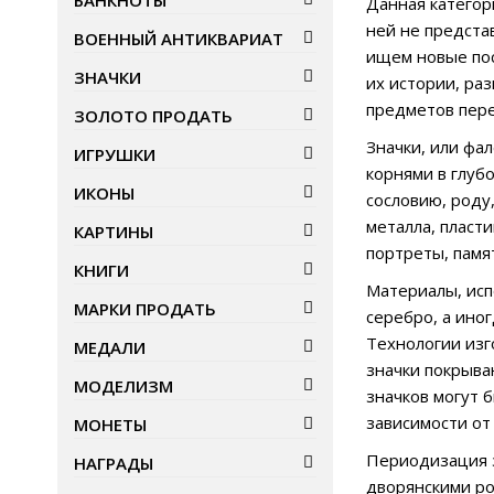
БАНКНОТЫ
Данная категор
ней не предста
ВОЕННЫЙ АНТИКВАРИАТ
ищем новые пос
ЗНАЧКИ
их истории, ра
предметов пере
ЗОЛОТО ПРОДАТЬ
Значки, или фа
ИГРУШКИ
корнями в глуб
ИКОНЫ
сословию, роду
металла, пласт
КАРТИНЫ
портреты, памя
КНИГИ
Материалы, исп
МАРКИ ПРОДАТЬ
серебро, а ино
Технологии изг
МЕДАЛИ
значки покрыва
МОДЕЛИЗМ
значков могут 
зависимости от
МОНЕТЫ
Периодизация з
НАГРАДЫ
дворянскими ро