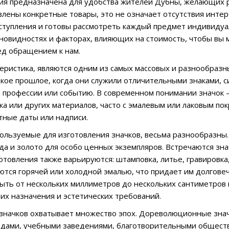
ия предназначена для удобства жителей Дубны, желающих р
влены конкретные товары, это не означает отсутствия инте
тупления и готовы рассмотреть каждый предмет индивидуал
зновидностях и факторах, влияющих на стоимость, чтобы вы 
д обращением к нам.
леристика, являются одним из самых массовых и разнообраз
окое прошлое, когда они служили отличительными знаками
, профессии или событию. В современном понимании значок 
ика или других материалов, часто с эмалевым или лаковым 
тные даты или надписи.
ользуемые для изготовления значков, весьма разнообразны.
гда и золото для особо ценных экземпляров. Встречаются зна
отовления также варьируются: штамповка, литье, гравировка
ются горячей или холодной эмалью, что придает им долгове
быть от нескольких миллиметров до нескольких сантиметров 
 их назначения и эстетических требований.
начков охватывает множество эпох. Дореволюционные значк
дами, учебными заведениями, благотворительными обществ