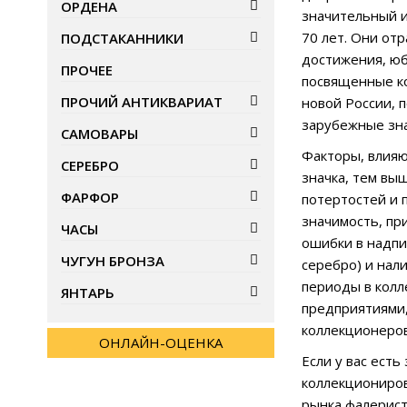
ОРДЕНА
значительный и
70 лет. Они от
ПОДСТАКАННИКИ
достижения, юб
ПРОЧЕЕ
посвященные ко
ПРОЧИЙ АНТИКВАРИАТ
новой России, 
зарубежные зна
САМОВАРЫ
Факторы, влияю
СЕРЕБРО
значка, тем вы
ФАРФОР
потертостей и 
значимость, пр
ЧАСЫ
ошибки в надпи
ЧУГУН БРОНЗА
серебро) и нал
периоды в колл
ЯНТАРЬ
предприятиями,
коллекционеров
ОНЛАЙН-ОЦЕНКА
Если у вас есть
коллекциониров
рынка фалерист