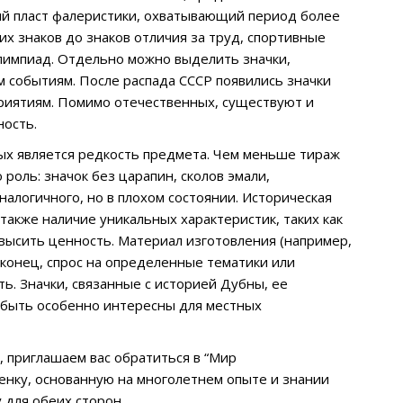
ый пласт фалеристики, охватывающий период более
их знаков до знаков отличия за труд, спортивные
олимпиад. Отдельно можно выделить значки,
 событиям. После распада СССР появились значки
риятиям. Помимо отечественных, существуют и
ность.
ых является редкость предмета. Чем меньше тираж
роль: значок без царапин, сколов эмали,
алогичного, но в плохом состоянии. Историческая
акже наличие уникальных характеристик, таких как
высить ценность. Материал изготовления (например,
аконец, спрос на определенные тематики или
. Значки, связанные с историей Дубны, ее
 быть особенно интересны для местных
ь, приглашаем вас обратиться в “Мир
нку, основанную на многолетнем опыте и знании
 для обеих сторон.