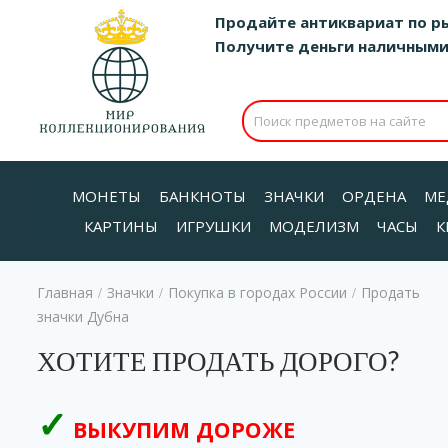
Продайте антиквариат по р
Получите деньги наличными д
МОНЕТЫ
БАНКНОТЫ
ЗНАЧКИ
ОРДЕНА
МЕ
КАРТИНЫ
ИГРУШКИ
МОДЕЛИЗМ
ЧАСЫ
К
Главная
Значки
Покупка в городах России
Продать
/
/
/
значки Дубна
ХОТИТЕ ПРОДАТЬ ДОРОГО?
ВЫКУПИМ ДОРОЖЕ