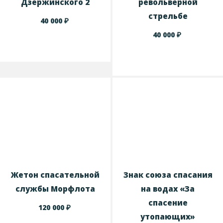
Дзержинского 2
револьверной
стрельбе
₽
40 000
₽
40 000
Жетон спасательной
Знак cоюза спасания
службы Морфлота
на водах «За
спасение
₽
120 000
утопающих»