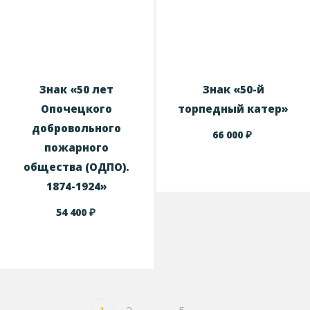
Знак «50 лет
Знак «50-й
Опочецкого
торпедный катер»
добровольного
₽
66 000
пожарного
общества (ОДПО).
1874-1924»
₽
54 400
1
2
…
5
→