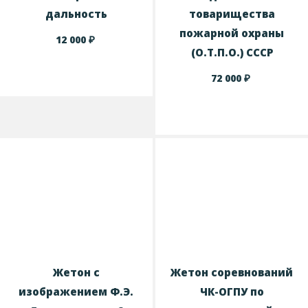
дальность
товарищества
пожарной охраны
₽
12 000
(О.Т.П.О.) СССР
₽
72 000
Жетон с
Жетон соревнований
изображением Ф.Э.
ЧК-ОГПУ по