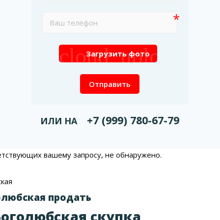
cloud_upload
Загрузить фото
Отправить
+7 (999) 780-67-79
ИЛИ НА
етствующих вашему запросу, не обнаружено.
ская
олюбская продать
Боголюбская скупка