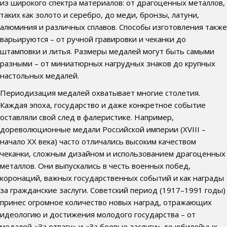
из широкого спектра материалов: от драгоценных металлов,
таких как золото и серебро, до меди, бронзы, латуни,
алюминия и различных сплавов. Способы изготовления также
варьируются – от ручной гравировки и чеканки до
штамповки и литья. Размеры медалей могут быть самыми
разными – от миниатюрных нагрудных знаков до крупных
настольных медалей.
Периодизация медалей охватывает многие столетия.
Каждая эпоха, государство и даже конкретное событие
оставляли свой след в фалеристике. Например,
дореволюционные медали Российской империи (XVIII –
начало XX века) часто отличались высоким качеством
чеканки, сложным дизайном и использованием драгоценных
металлов. Они выпускались в честь военных побед,
коронаций, важных государственных событий и как награды
за гражданские заслуги. Советский период (1917–1991 годы)
принес огромное количество новых наград, отражающих
идеологию и достижения молодого государства – от
медалей «За отвагу» и «За боевые заслуги» до юбилейных