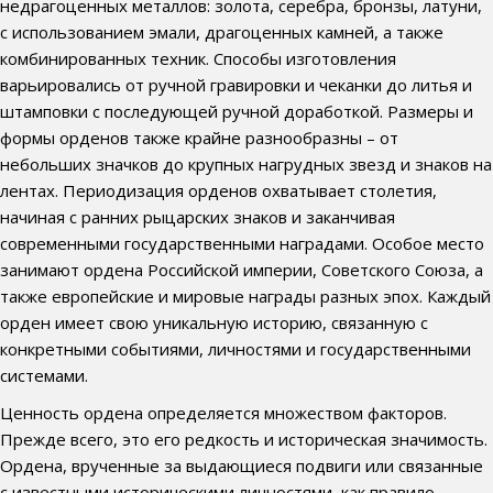
недрагоценных металлов: золота, серебра, бронзы, латуни,
с использованием эмали, драгоценных камней, а также
комбинированных техник. Способы изготовления
варьировались от ручной гравировки и чеканки до литья и
штамповки с последующей ручной доработкой. Размеры и
формы орденов также крайне разнообразны – от
небольших значков до крупных нагрудных звезд и знаков на
лентах. Периодизация орденов охватывает столетия,
начиная с ранних рыцарских знаков и заканчивая
современными государственными наградами. Особое место
занимают ордена Российской империи, Советского Союза, а
также европейские и мировые награды разных эпох. Каждый
орден имеет свою уникальную историю, связанную с
конкретными событиями, личностями и государственными
системами.
Ценность ордена определяется множеством факторов.
Прежде всего, это его редкость и историческая значимость.
Ордена, врученные за выдающиеся подвиги или связанные
с известными историческими личностями, как правило,