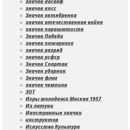
значок досааф
значок кпсс
Значок октябренка
значок отечественная война
значок парашютиста
Значок Победа
значок пожарного
значок разряд
значок рсфср
Значок Спартак
Значок ударник
Значок флаг
значок чемпион
ЗОТ
Игры молодежи Москва 1957
Из латуни
Иностранные значки
инструктор
Искусство Культура