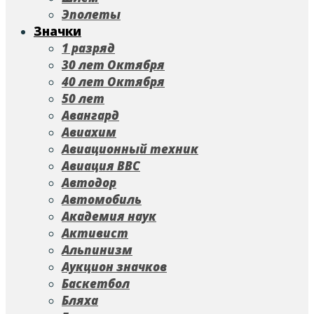
Эполеты
Значки
1 разряд
30 лет Октября
40 лет Октября
50 лет
Авангард
Авиахим
Авиационный техник
Авиация ВВС
Автодор
Автомобиль
Академия наук
Активист
Альпинизм
Аукцион значков
Баскетбол
Бляха