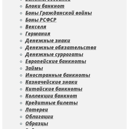
Блоки банкнот
Боны Гражданской войны
Боны РСФСР
Векселя
Германия
Денежные знаки
Денежные обязательства
Денежные суррогаты
Европейские банкноты
Займы
Иностранные банкноты
Казначейские знаки
Китайские банкноты
Коллекции банкнот
Кредитные билеты
Лотереи
Облигации
Образцы