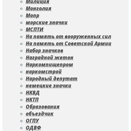
Милиция
Монголия
Мопр
морские значки
МСПТИ
На память от вооруженных сил
На память от Советской Армии
Набор значков
Наградной жетон
Наркомпищепром
наркомстрой
Народный депутат
немецкие значки
НКВД
НКТП
Образования
объездчик
ОГПУ
ОДВФ