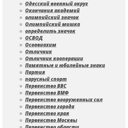
Одесский военный округ
Окончания академий
олимпийский значок
Олимпийский мишка
определить значок
ОСВОД
Осоавиахим
Отличник
Отличник кооперации
Памятные и юбилейные знаки
Партия
парусный спорт
Первенство ВВС
Первенство ВМФ
Первенство вооруженных сил
Первенство города
Первенство края
Первенство Москвы
Первенство области