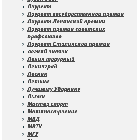
Лауреат
Лауреат государственной премии
Лауреат Ленинской премии
Лауреат премии советских
профсоюзов
Лауреат Сталинской премии
легкий значок
Ленин траурный
Ленинград
Лесник
Летчик
Лучшему Ударнику
Лыжи
Мастер спорт
Машиностроение
МВД
МВТУ
МГУ