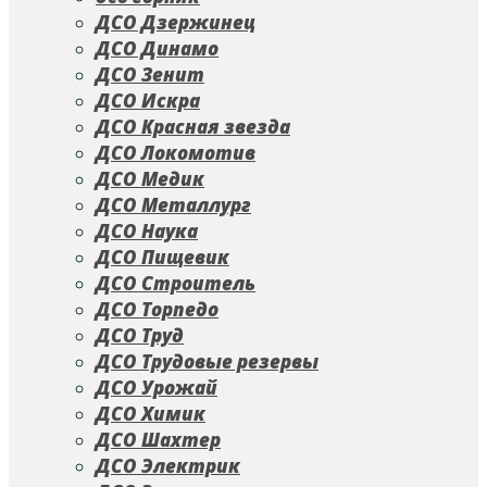
ДСО Дзержинец
ДСО Динамо
ДСО Зенит
ДСО Искра
ДСО Красная звезда
ДСО Локомотив
ДСО Медик
ДСО Металлург
ДСО Наука
ДСО Пищевик
ДСО Строитель
ДСО Торпедо
ДСО Труд
ДСО Трудовые резервы
ДСО Урожай
ДСО Химик
ДСО Шахтер
ДСО Электрик