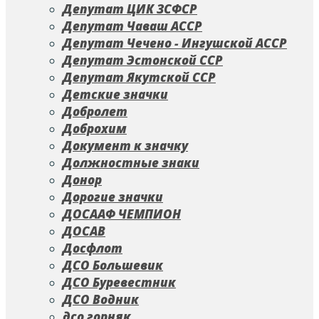
Депутат ЦИК ЗСФСР
Депутат Чаваш АССР
Депутат Чечено - Ингушской АССР
Депутат Эстонской ССР
Депутат Якутской ССР
Детские значки
Добролет
Доброхим
Документ к значку
Должностные знаки
Донор
Дорогие значки
ДОСААФ ЧЕМПИОН
ДОСАВ
Досфлот
ДСО Большевик
ДСО Буревестник
ДСО Водник
дсо горняк