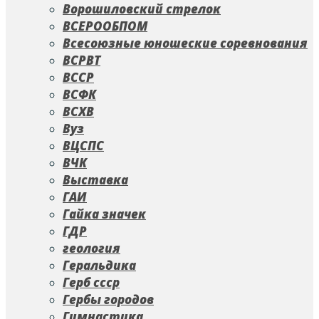
Ворошиловский стрелок
ВСЕРООБПОМ
Всесоюзные юношеские соревнования
ВСРВТ
ВССР
ВСФК
ВСХВ
Вуз
ВЦСПС
ВЧК
Выставка
ГАИ
Гайка значек
ГДР
геология
Геральдика
Герб ссср
Гербы городов
Гимнастика