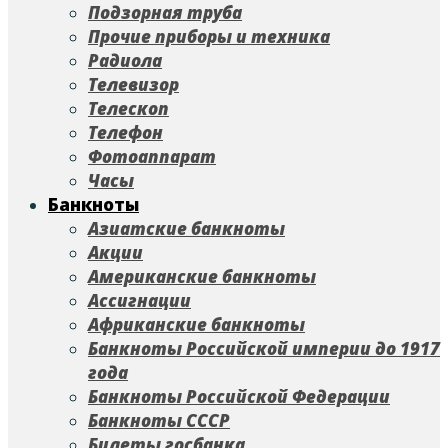
Подзорная труба
Прочие приборы и техника
Радиола
Телевизор
Телескоп
Телефон
Фотоаппарат
Часы
Банкноты
Азиатские банкноты
Акции
Американские банкноты
Ассигнации
Африканские банкноты
Банкноты Российской империи до 1917
года
Банкноты Российской Федерации
Банкноты СССР
Билеты госбанка