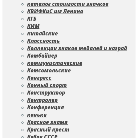
каталог стоимости значков
КВИФКиС им Ленина
КГБ
КИМ
китайские
Классность
Коллекции знаков медалей и наград
Комбайнер
коммунистические
Комсомольские
Конгресс
Конный спорт
Конструктор
Контролер
Конференция
коньки
Красное знамя
Красный крест
Кубок СССР