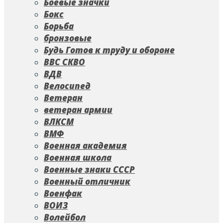
Боевые значки
Бокс
Борьба
бронзовые
Будь Готов к труду и обороне
ВВС СКВО
ВДВ
Велосипед
Ветеран
ветеран армии
ВЛКСМ
ВМФ
Военная академия
Военная школа
Военные знаки СССР
Военный отличник
Военфак
ВОИЗ
Волейбол