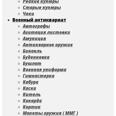
Редкие купюры
Старые купюры
Чеки
Военный антиквариат
Автографы
Агитация листовки
Амуниция
Антикварное оружие
Бинокль
Буденновка
Бушлат
Военная униформа
Гимнастерка
Кабура
Каска
Китель
Кокарда
Кортик
Макеты оружия ( ММГ )