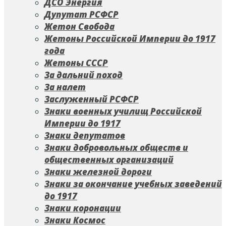
ДСО Энергия
Дупутат РСФСР
Жетон Свобода
Жетоны Российской Империи до 1917
года
Жетоны СССР
За дальний поход
За налет
Заслуженный РСФСР
Знаки военных училищ Российской
Империи до 1917
Знаки депутатов
Знаки добровольных обществ и
общественных организаций
Знаки железной дороги
Знаки за окончание учебных заведений
до 1917
Знаки коронации
Знаки Космос