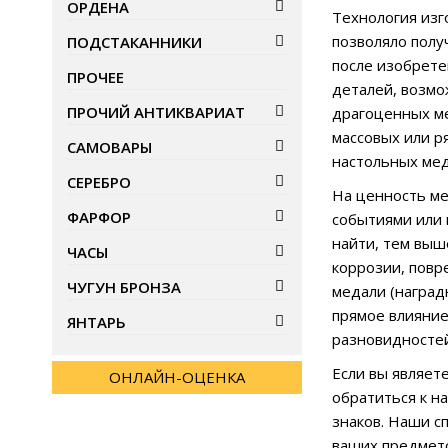
ОРДЕНА
Технология изг
позволяло полу
ПОДСТАКАННИКИ
после изобрете
ПРОЧЕЕ
деталей, возмо
ПРОЧИЙ АНТИКВАРИАТ
драгоценных ме
массовых или р
САМОВАРЫ
настольных мед
СЕРЕБРО
На ценность ме
ФАРФОР
событиями или 
найти, тем выш
ЧАСЫ
коррозии, повр
ЧУГУН БРОНЗА
медали (наград
прямое влияние
ЯНТАРЬ
разновидностей
Если вы являет
ОНЛАЙН-ОЦЕНКА
обратиться к н
знаков. Наши с
ваших предмет