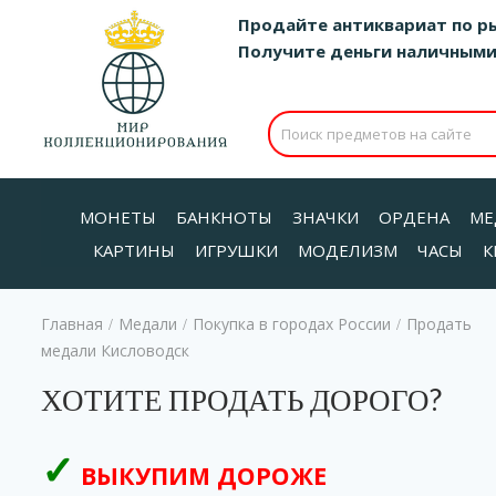
Продайте антиквариат по р
Получите деньги наличными д
МОНЕТЫ
БАНКНОТЫ
ЗНАЧКИ
ОРДЕНА
МЕ
КАРТИНЫ
ИГРУШКИ
МОДЕЛИЗМ
ЧАСЫ
К
Главная
Медали
Покупка в городах России
Продать
/
/
/
медали Кисловодск
ХОТИТЕ ПРОДАТЬ ДОРОГО?
ВЫКУПИМ ДОРОЖЕ