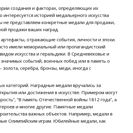
тории создания и факторах, определяющих их
то интересуется историей медальерного искусства
Мы не представляем конкретные медали для продажи,
ной продажи ваших наград.
е артефакты, отражающие события, личности и эпохи.
часто имели мемориальный или пропагандистский
видом искусства и геральдики. В Средневековье и
 значимых событий, военных побед или в память о
золота, серебра, бронзы, меди, иногда с
ых категорий. Наградные медали вручались за
открытия или достижения в искусстве. Примером могут
брость”, “В память Отечественной войны 1812 года”, а
в-героев и многие другие. Памятные медали
троительства важных объектов. Например, медали в
ные Олимпийским играм. Юбилейные медали, как