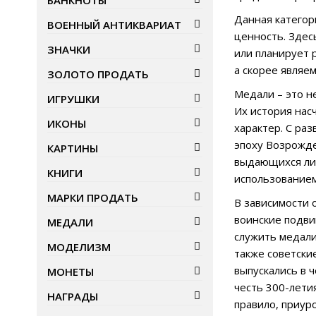
БАНКНОТЫ
Данная категор
ВОЕННЫЙ АНТИКВАРИАТ
ценность. Здес
ЗНАЧКИ
или планирует 
а скорее являе
ЗОЛОТО ПРОДАТЬ
Медали – это н
ИГРУШКИ
Их история нас
ИКОНЫ
характер. С ра
эпоху Возрожде
КАРТИНЫ
выдающихся лич
КНИГИ
использованием
МАРКИ ПРОДАТЬ
В зависимости 
воинские подви
МЕДАЛИ
служить медали 
МОДЕЛИЗМ
также советские
выпускались в 
МОНЕТЫ
честь 300-лети
НАГРАДЫ
правило, приур