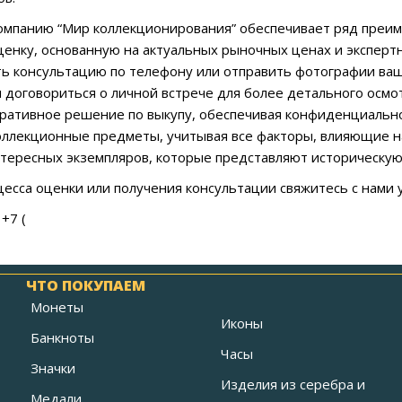
омпанию “Мир коллекционирования” обеспечивает ряд преи
енку, основанную на актуальных рыночных ценах и экспертн
ь консультацию по телефону или отправить фотографии ва
 договориться о личной встрече для более детального осмо
ративное решение по выкупу, обеспечивая конфиденциальн
оллекционные предметы, учитывая все факторы, влияющие н
тересных экземпляров, которые представляют историческую
цесса оценки или получения консультации свяжитесь с нами 
+7 (
ЧТО ПОКУПАЕМ
Монеты
Иконы
Банкноты
Часы
Значки
Изделия из серебра и
Медали