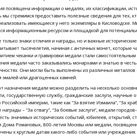
ия посвящена информации о медалях, их классификации, ис
ь мы стремимся предоставить полезные сведения для тех, к
реализовать имеющиеся у него экземпляры в Кисловодске. 
мся информационным ресурсом и площадкой для потенциаль
е только знаки отличия и награды, но и важные исторически
читывает тысячелетия, начиная с античных монет, которые 
звитием чеканки и гравировки медали стали самостоятельным 
ния медали часто заказывались монархами и знатью в честь
ностях. Они могли быть выполнены из различных металлов – 
 эмалей или драгоценных камней.
от назначения медали можно разделить на несколько основн
ги, государственную службу, гражданские заслуги, научные 
Российской империи, такие как “За взятие Измаила”, “За хра
 награды – “За отвагу”, “За боевые заслуги”, медали городо
честь значимых исторических событий, юбилеев, открытий, с
я Дома Романовых, 800-летия Москвы или медали, посвящен
очены к круглым датам какого-либо события или учреждения.