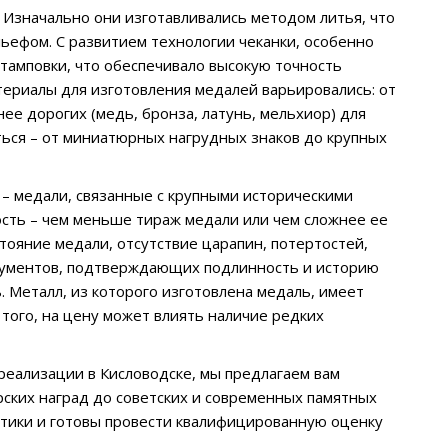
 Изначально они изготавливались методом литья, что
ьефом. С развитием технологии чеканки, особенно
тамповки, что обеспечивало высокую точность
териалы для изготовления медалей варьировались: от
ее дорогих (медь, бронза, латунь, мельхиор) для
ться – от миниатюрных нагрудных знаков до крупных
– медали, связанные с крупными историческими
ость – чем меньше тираж медали или чем сложнее ее
тояние медали, отсутствие царапин, потертостей,
кументов, подтверждающих подлинность и историю
. Металл, из которого изготовлена медаль, имеет
 того, на цену может влиять наличие редких
реализации в Кисловодске, мы предлагаем вам
рских наград до советских и современных памятных
стики и готовы провести квалифицированную оценку