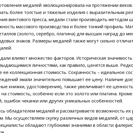
отовления медалей эволюционировала на протяжении веков.
чать более толстые и тяжелые изделия с выразительным рел
ния винтового пресса, медали стали производить методом ш
жность массового производства и более тонкий профиль. Ма
таллов (золото, серебро, платина) для высших наград до мен
ядовых знаков. Размеры медалей также могут сильно отлича
алей.
дали влияют множество факторов. Историческая значимость 
выдающимися личностями, как правило, ценятся выше. Редк
е ее коллекционная стоимость. Сохранность – идеальное сос
еждений эмали значительно повышает ее цену. Наличие до
ные книжки, удостоверения), также увеличивает ее ценность
 на стоимость, особенно если это золото или платина. Кроме
, ошибок чеканки или других уникальных особенностей.
есь обладателем медалей и рассматриваете возможность их 
ам. Мы осуществляем скупку различных видов медалей, от ца
пециалисты обладают глубокими знаниями в области фалери
ов.