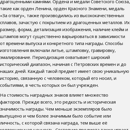
драгоценными камнями. Ордена и медали Советского Союза,
такие как орден Ленина, орден Красного Знамени, медаль
«За отвагу», также производились из высококачественных
сплавов, зачастую с покрытием из драгоценных металлов. Их
размер, форма, детализация изображения, наличие клейм и
штампов могут существенно варьироваться в зависимости
от времени выпуска и конкретного типа награды. Способы
изготовления включали литье, штамповку, гравировку,
эмалирование. Периодизация охватывает широкий
исторический диапазон, начиная с Петровских времен и до
наших дней. Каждый такой предмет имеет свою уникальную
историю, связанную с человеком, который его носил, и
событиями, в честь которых он был учрежден.
На стоимость наградных знаков влияет множество
факторов. Прежде всего, это редкость и историческая
значимость награды. Чем меньше экземпляров было
выпущено и чем более значимым было событие или
личность, с которой связана награда, тем выше её
коллекционная ценность. Состояние предмета также играет