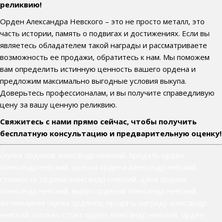
реликвию!
Орден Александра Невского – это не просто металл, это
часть истории, память о подвигах и достижениях. Если вы
являетесь обладателем такой награды и рассматриваете
возможность ее продажи, обратитесь к нам. Мы поможем
вам определить истинную ценность вашего ордена и
предложим максимально выгодные условия выкупа.
Доверьтесь профессионалам, и вы получите справедливую
цену за вашу ценную реликвию.
Свяжитесь с нами прямо сейчас, чтобы получить
бесплатную консультацию и предварительную оценку!
скупка орденов александр невский, продать орден
александр невский, оценка ордена александр невский,
стоимость ордена александр невский, цена ордена
александр невский, выкуп орденов александр невский,
антикварная скупка орденов, продать награду александр
невский, сколько стоит орден александр невский, орден