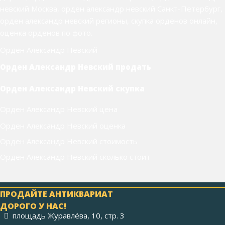
невский Москва, орден александр невский Санкт-Петербург,
орден александр невский регионы, скупка орденов онлайн,
оценка орденов по фото.
Орден Александр Невский
Орден Александр Невский продать
Орден Александр Невский скупка
Орден Александр Невский цена
Орден Александр Невский оценка
Орден Александр Невский стоимость
Орден Александр Невский сколько стоит
ПРОДАЙТЕ АНТИКВАРИАТ
ДОРОГО У НАС!
площадь Журавлёва, 10, стр. 3