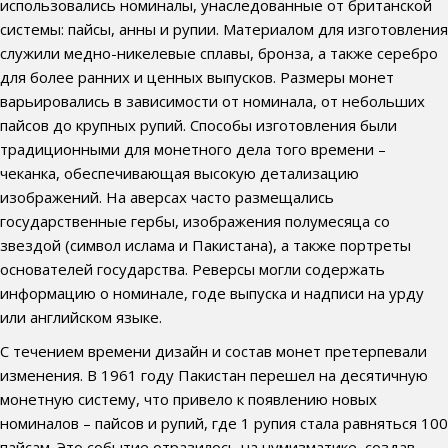
использовались номиналы, унаследованные от британской
системы: пайсы, анны и рупии. Материалом для изготовления
служили медно-никелевые сплавы, бронза, а также серебро
для более ранних и ценных выпусков. Размеры монет
варьировались в зависимости от номинала, от небольших
пайсов до крупных рупий. Способы изготовления были
традиционными для монетного дела того времени –
чеканка, обеспечивающая высокую детализацию
изображений. На аверсах часто размещались
государственные гербы, изображения полумесяца со
звездой (символ ислама и Пакистана), а также портреты
основателей государства. Реверсы могли содержать
информацию о номинале, годе выпуска и надписи на урду
или английском языке.
С течением времени дизайн и состав монет претерпевали
изменения. В 1961 году Пакистан перешел на десятичную
монетную систему, что привело к появлению новых
номиналов – пайсов и рупий, где 1 рупия стала равняться 100
пайсам. Это событие отразилось на нумизматике, создав