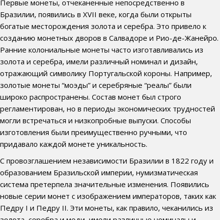
Первые монеты, отчеканенные непосредственно в
Бразилии, появились в XVII веке, когда были открыты
богатые месторождения золота и серебра. Это привело к
созданию монетных дворов в Салвадоре и Рио-де-Жанейро.
Ранние колониальные монеты часто изготавливались из
золота и серебра, имели различный номинал и дизайн,
отражающий символику Португальской короны. Например,
золотые монеты “моэды” и серебряные “реалы” были
широко распространены. Состав монет был строго
регламентирован, но в периоды экономических трудностей
могли встречаться и низкопробные выпуски. Способы
изготовления были преимущественно ручными, что
придавало каждой монете уникальность.
С провозглашением независимости Бразилии в 1822 году и
образованием Бразильской империи, нумизматическая
система претерпела значительные изменения. Появились
новые серии монет с изображением императоров, таких как
Педру I и Педру II. Эти монеты, как правило, чеканились из
золота, серебра и меди, имели различные номиналы и