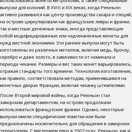
использовались монеты метрополии, а также специальные
выпуски для колоний. В XVIII и XIX веках, когда Реюньон
активно развивался как центр производства сахара и специй,
на острове циркулировали как французские ливры и франки,
так и местные денежные знаки, иногда представляющие
собой модифицированные или надчеканенные монеты для
нужд местной экономики. Эти ранние выпуски могут быть
изготовлены из различных металлов, включая медь, бронзу,
серебро и даже золото, в зависимости от номинала и
периода чеканки. Размеры и вес таких монет варьировались,
отражая стандарты того времени. Технология изготовления,
как правило, соответствовала методам, применявшимся на
монетных дворах Франции, включая чеканку штемпелями.
После Второй мировой войны, когда Реюньон стал
заморским департаментом, на острове продолжали
использоваться французские франки. Однако, некоторые
выпуски имели специфические пометки или были
предназначены исключительно для обращения в заморских
территориях. С введением евро в 2002 году, Реюньон, как и