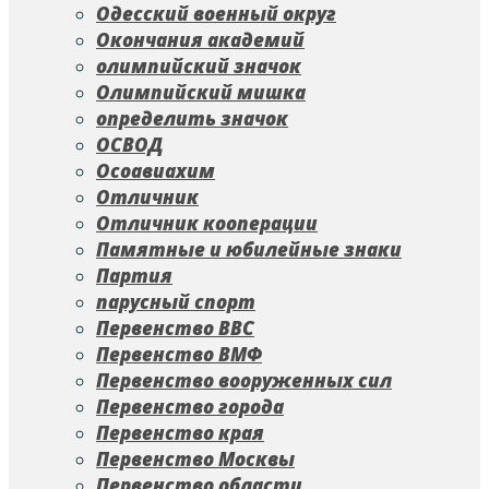
Одесский военный округ
Окончания академий
олимпийский значок
Олимпийский мишка
определить значок
ОСВОД
Осоавиахим
Отличник
Отличник кооперации
Памятные и юбилейные знаки
Партия
парусный спорт
Первенство ВВС
Первенство ВМФ
Первенство вооруженных сил
Первенство города
Первенство края
Первенство Москвы
Первенство области