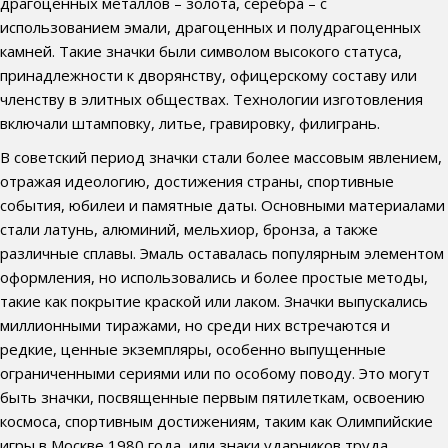
драгоценных металлов – золота, серебра – с
использованием эмали, драгоценных и полудрагоценных
камней. Такие значки были символом высокого статуса,
принадлежности к дворянству, офицерскому составу или
членству в элитных обществах. Технологии изготовления
включали штамповку, литье, гравировку, филигрань.
В советский период значки стали более массовым явлением,
отражая идеологию, достижения страны, спортивные
события, юбилеи и памятные даты. Основными материалами
стали латунь, алюминий, мельхиор, бронза, а также
различные сплавы. Эмаль оставалась популярным элементом
оформления, но использовались и более простые методы,
такие как покрытие краской или лаком. Значки выпускались
миллионными тиражами, но среди них встречаются и
редкие, ценные экземпляры, особенно выпущенные
ограниченными сериями или по особому поводу. Это могут
быть значки, посвященные первым пятилеткам, освоению
космоса, спортивным достижениям, таким как Олимпийские
игры в Москве 1980 года, или знаки ударников труда.