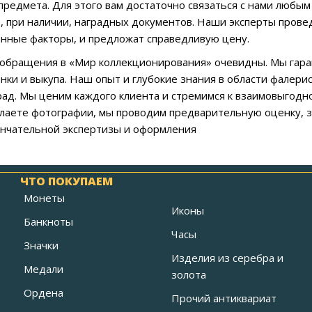
предмета. Для этого вам достаточно связаться с нами любы
е, при наличии, наградных документов. Наши эксперты прове
нные факторы, и предложат справедливую цену.
обращения в «Мир коллекционирования» очевидны. Мы гара
енки и выкупа. Наш опыт и глубокие знания в области фалер
рад. Мы ценим каждого клиента и стремимся к взаимовыгодн
ылаете фотографии, мы проводим предварительную оценку, 
ончательной экспертизы и оформления
ЧТО ПОКУПАЕМ
Монеты
Иконы
Банкноты
Часы
Значки
Изделия из серебра и
Медали
золота
Ордена
Прочий антиквариат