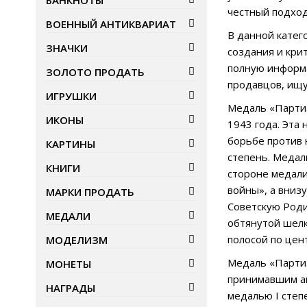
БАНКНОТЫ
честный подхо
ВОЕННЫЙ АНТИКВАРИАТ
В данной катег
ЗНАЧКИ
создания и кри
полную информа
ЗОЛОТО ПРОДАТЬ
продавцов, ищу
ИГРУШКИ
Медаль «Партиз
ИКОНЫ
1943 года. Эта
борьбе против 
КАРТИНЫ
степень. Медаль
КНИГИ
стороне медали
войны», а вниз
МАРКИ ПРОДАТЬ
Советскую Роди
МЕДАЛИ
обтянутой шелк
полосой по цен
МОДЕЛИЗМ
Медаль «Партиз
МОНЕТЫ
принимавшим ак
НАГРАДЫ
медалью I степ