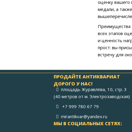
оценку вашего 
медали, а такж
вышеперечисле
Преимущества 
всех этапов оц
и ценность наг
прост: вы прис
встречу для ок
ПРОДАЙТЕ АНТИКВАРИАТ
ДОРОГО У НАС!
площадь Журавлёва, 10, стр. 3
(40 метров от м. Электрозаводская)
+7 999 780 67 79
mirantikvar@yandex.ru
МЫ В СОЦИАЛЬНЫХ СЕТЯХ: