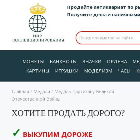
Продайте антиквариат по р
Получите деньги наличными д
МОНЕТЫ
БАНКНОТЫ
ЗНАЧКИ
ОРДЕНА
МЕ
КАРТИНЫ
ИГРУШКИ
МОДЕЛИЗМ
ЧАСЫ
К
Главная
Медали
Медаль Партизану Великой
/
/
Отечественной Войны
ХОТИТЕ ПРОДАТЬ ДОРОГО?
ВЫКУПИМ ДОРОЖЕ