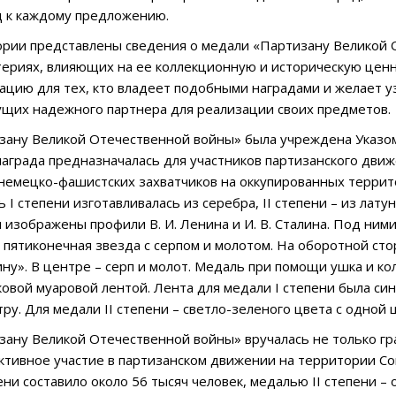
д к каждому предложению.
ории представлены сведения о медали «Партизану Великой 
териях, влияющих на ее коллекционную и историческую цен
цию для тех, кто владеет подобными наградами и желает уз
щих надежного партнера для реализации своих предметов.
ану Великой Отечественной войны» была учреждена Указом
 награда предназначалась для участников партизанского движ
немецко-фашистских захватчиков на оккупированных территор
 I степени изготавливалась из серебра, II степени – из лат
 изображены профили В. И. Ленина и И. В. Сталина. Под ни
у пятиконечная звезда с серпом и молотом. На оборотной ст
ну». В центре – серп и молот. Медаль при помощи ушка и ко
овой муаровой лентой. Лента для медали I степени была си
тру. Для медали II степени – светло-зеленого цвета с одной
ану Великой Отечественной войны» вручалась не только гр
тивное участие в партизанском движении на территории С
ени составило около 56 тысяч человек, медалью II степени –