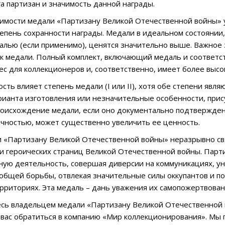
а партизан и значимость данной награды.
имости медали «Партизану Великой Отечественной войны» у
тепень сохранности награды. Медали в идеальном состоянии,
алью (если применимо), ценятся значительно выше. Важное
к медали. Полный комплект, включающий медаль и соответс
с для коллекционеров и, соответственно, имеет более высо
ость влияет степень медали (I или II), хотя обе степени яв
рианта изготовления или незначительные особенности, прис
роисхождение медали, если оно документально подтвержден
чностью, может существенно увеличить ее ценность.
 «Партизану Великой Отечественной войны» неразрывно свя
и героических страниц Великой Отечественной войны. Парти
ую деятельность, совершая диверсии на коммуникациях, ун
общей борьбы, отвлекая значительные силы оккупантов и п
рриториях. Эта медаль – дань уважения их самопожертвован
есь владельцем медали «Партизану Великой Отечественной 
вас обратиться в компанию «Мир коллекционирования». Мы