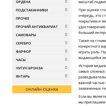
ОРДЕНА
масштаб подвиг
При оценке сто
ПОДСТАКАННИКИ
очередь, это с
ПРОЧЕЕ
покрытием и эм
ПРОЧИЙ АНТИКВАРИАТ
удостоверения 
больший интере
САМОВАРЫ
Также на стоим
СЕРЕБРО
конкретного ва
ФАРФОР
играть роль. П
выдающейся ли
ЧАСЫ
История медали
ЧУГУН БРОНЗА
самых сложных 
ЯНТАРЬ
разведывательн
важной частью 
захваченных те
ОНЛАЙН-ОЦЕНКА
Если вы являет
мы приглашаем 