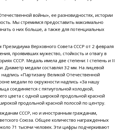
Отечественной войны», ее разновидностях, истории
ность. Мы стремимся предоставить максимально
нать о них больше, а также для потенциальных
 Президиума Верховного Совета СССР от 2 февраля
ения, проявивших мужество, стойкость и отвагу в
иях СССР. Медаль имела две степени: I степень и II
уни. Диаметр медали составлял 32 мм. На лицевой
ми надпись «Партизану Великой Отечественной
ороне медали по окружности надпись «За нашу
льца соединяется с пятиугольной колодкой,
него цвета с одной широкой продольной красной
 широкой продольной красной полосой по центру.
ажданам СССР, но и иностранным гражданам,
оветского Союза. Общее количество награжденных
 около 71 тысячи человек. Эти цифры подчеркивают