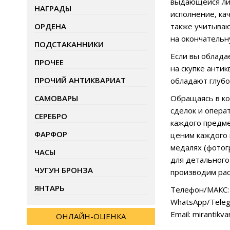
выдающейся лич
НАГРАДЫ
исполнение, ка
ОРДЕНА
также учитываю
на окончательн
ПОДСТАКАННИКИ
Если вы облада
ПРОЧЕЕ
на скупке анти
ПРОЧИЙ АНТИКВАРИАТ
обладают глубо
САМОВАРЫ
Обращаясь в ко
сделок и опера
СЕРЕБРО
каждого предме
ФАРФОР
ценим каждого 
медалях (фотог
ЧАСЫ
для детального
ЧУГУН БРОНЗА
производим рас
ЯНТАРЬ
Телефон/МАКС: 
WhatsApp/Teleg
Email: mirantikv
ОНЛАЙН-ОЦЕНКА