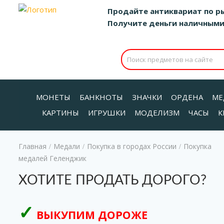
Продайте антиквариат по р
Получите деньги наличными д
МОНЕТЫ
БАНКНОТЫ
ЗНАЧКИ
ОРДЕНА
МЕ
КАРТИНЫ
ИГРУШКИ
МОДЕЛИЗМ
ЧАСЫ
К
Главная
Медали
Покупка в городах России
Покупка
/
/
/
медалей Геленджик
ХОТИТЕ ПРОДАТЬ ДОРОГО?
ВЫКУПИМ ДОРОЖЕ