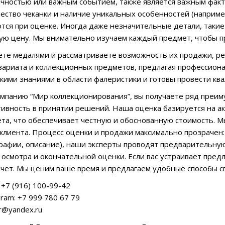
ностью или важным событием, также является важным факт
чество чеканки и наличие уникальных особенностей (наприме
тся при оценке. Иногда даже незначительные детали, такие к
ую цену. Мы внимательно изучаем каждый предмет, чтобы 
ете медалями и рассматриваете возможность их продажи, р
квариата и коллекционных предметов, предлагая профессион
кими знаниями в области фалеристики и готовы провести кв
мпанию “Мир коллекционирования”, вы получаете ряд преи
тивность в принятии решений. Наша оценка базируется на а
та, что обеспечивает честную и обоснованную стоимость. М
клиента. Процесс оценки и продажи максимально прозрачен
рафии, описание), наши эксперты проводят предварительную
 осмотра и окончательной оценки. Если вас устраивает пред
чет. Мы ценим ваше время и предлагаем удобные способы св
+7 (916) 100-99-42
ram: +7 999 780 67 79
ar@yandex.ru