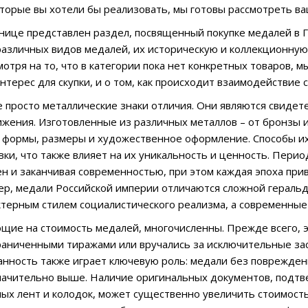
оторые вы хотели бы реализовать, мы готовы рассмотреть в
нице представлен раздел, посвященный покупке медалей в 
азличных видов медалей, их историческую и коллекционную 
мотря на то, что в категории пока нет конкретных товаров, 
нтерес для скупки, и о том, как происходит взаимодействие 
е просто металлические знаки отличия. Они являются свидет
ижения. Изготовленные из различных металлов – от бронзы и
формы, размеры и художественное оформление. Способы их
вки, что также влияет на их уникальность и ценность. Пери
н и заканчивая современностью, при этом каждая эпоха прив
ер, медали Российской империи отличаются сложной геральди
ктерным стилем социалистического реализма, а современные
щие на стоимость медалей, многочисленны. Прежде всего, 
раниченными тиражами или вручались за исключительные за
анность также играет ключевую роль: медали без поврежден
начительно выше. Наличие оригинальных документов, подт
ных лент и колодок, может существенно увеличить стоимость