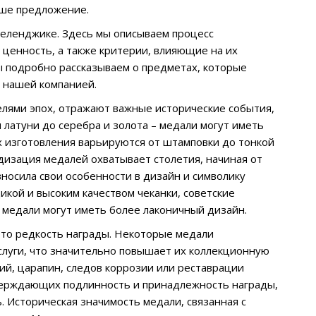
аше предложение.
Геленджике. Здесь мы описываем процесс
ценность, а также критерии, влияющие на их
мы подробно рассказываем о предметах, которые
с нашей компанией.
елями эпох, отражают важные исторические события,
 латуни до серебра и золота – медали могут иметь
 изготовления варьируются от штамповки до тонкой
одизация медалей охватывает столетия, начиная от
носила свои особенности в дизайн и символику
кой и высоким качеством чеканки, советские
 медали могут иметь более лаконичный дизайн.
это редкость награды. Некоторые медали
слуги, что значительно повышает их коллекционную
ий, царапин, следов коррозии или реставрации
верждающих подлинность и принадлежность награды,
. Историческая значимость медали, связанная с