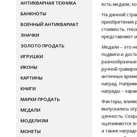
АНТИКВАРНАЯ ТЕХНИКА
есть медали, к
БАНКНОТЫ
На данной стра
приобретения р
ВОЕННЫЙ АНТИКВАРИАТ
стоимость. Нес
ЗНАЧКИ
представляют и
ЗОЛОТО ПРОДАТЬ
Медали – это н
подвиги и дост
ИГРУШКИ
разнообразные 
ИКОНЫ
ручной гравиро
античных време
КАРТИНЫ
наград. Наприм
КНИГИ
награды – хара
МАРКИ ПРОДАТЬ
Факторы, влияю
выпускались ог
МЕДАЛИ
ценность. Сохр
МОДЕЛИЗМ
оцениваются з
а также наград
МОНЕТЫ