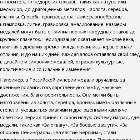
относительно недорогих сплавов, таких как латунь или
мельхиор, до драгоценных металлов – золота, серебра,
платины. Способы производства также разнообразны:
штамповка, литье, гравировка, эмалирование. Размеры
медалей могут быть от миниатюрных нагрудных знаков до
крупных плакеток. Периодизация охватывает многие века,
начиная с древних времен, когда появились первые знаки
отличия, и до наших дней. Каждая эпоха оставляла свой след
в дизайне и символике медалей, отражая культурные,
политические и социальные изменения.
Например, в Российской империи медали вручались за
военные подвиги, государственную службу, научные
достижения, благотворительность. Они могли быть
изготовлены из золота, серебра, бронзы, иметь различные
степени, украшаться эмалями и драгоценными камнями.
Советский период принес с собой новую систему наград, где
медали, такие как «За отвагу», «За боевые заслуги», «За
оборону Ленинграда», «За взятие Берлина», стали
символами героизма и трудового подвига. После распада