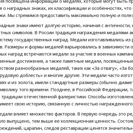
ия посвящена информации о медалях, которые могут быть пр
 о наградных знаках, их классификации и особенностях, что
жи. Мы стремимся предоставить максимально полную и пол
радные знаки имеют долгую историю, начиная с античности, 
ятных символов. В России традиция награждения медалями акт
истему государственных наград. Медали изготавливались из р
ов. Размеры и формы медалей варьировались в зависимости о
х наград встречаются медали за участие в военных кампания
венные достижения, а также памятные медали, посвященные
ством разнообразных медалей, таких как «За отвагу», «За бо
рудовую доблесть» и многие другие. Эти медали часто изгота
аях и из золота, имели стандартные размеры (обычно диамет
волику того времени. Позднее, в Российской Федерации, т
радиции отечественной фалеристики. Способы изготовления
имеет свою историю, связанную с личностью награжденного,
едали влияет множество факторов. В первую очередь это ре
ло выпущено, тем выше ее коллекционная ценность. Состоя
реждений, царапин, следов реставрации ценятся значитель