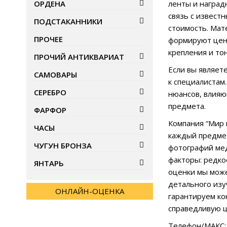
ОРДЕНА
ленты и наград
связь с извест
ПОДСТАКАННИКИ
стоимость. Мат
ПРОЧЕЕ
формируют цену
крепления и то
ПРОЧИЙ АНТИКВАРИАТ
Если вы являет
САМОВАРЫ
к специалистам
СЕРЕБРО
нюансов, влияю
предмета.
ФАРФОР
Компания “Мир 
ЧАСЫ
каждый предмет
ЧУГУН БРОНЗА
фотографий ме
факторы: редко
ЯНТАРЬ
оценки мы може
детального изу
ОНЛАЙН-ОЦЕНКА
гарантируем ко
справедливую 
Телефон/МАКС: 