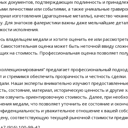
ных документов, подтверждающих подлинность и принадлеж
ными личностями или событиями, а также уникальные гравиро
ериал изготовления (драгоценные металлы), качество чекан
. Для знатоков фалеристики важны даже мельчайшие детали
нкости исполнения.
есь владельцем медали и хотите оценить ее или рассмотре
. Самостоятельная оценка может быть неточной ввиду слож
щих на стоимость. Профессиональная оценка позволяет пол
коллекционирования” предлагает профессиональный подход к
 и стремимся обеспечить прозрачность и честность сделки.
дали. Наши эксперты внимательно изучают предоставленны
сть, состояние, материал, историческую ценность и другие 
м озвучить ориентировочную стоимость. Далее, при необхо
чения медали, что позволяет уточнить ее состояние и окон
нфиденциальность и уважительное отношение к вашей собс
цену, соответствующую текущей рыночной стоимости предм
+7 (916) 100-99-42