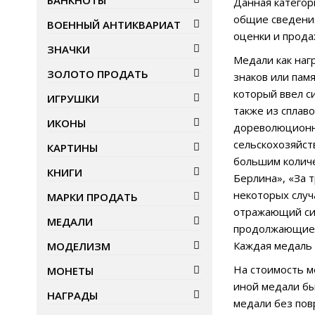
БАНКНОТЫ
Данная категор
общие сведения
ВОЕННЫЙ АНТИКВАРИАТ
оценки и прода
ЗНАЧКИ
Медали как наг
ЗОЛОТО ПРОДАТЬ
знаков или пам
который ввел с
ИГРУШКИ
также из сплав
ИКОНЫ
дореволюционны
сельскохозяйст
КАРТИНЫ
большим количе
КНИГИ
Берлина», «За т
некоторых случ
МАРКИ ПРОДАТЬ
отражающий сим
МЕДАЛИ
продолжающие т
Каждая медаль 
МОДЕЛИЗМ
На стоимость м
МОНЕТЫ
иной медали бы
НАГРАДЫ
медали без пов