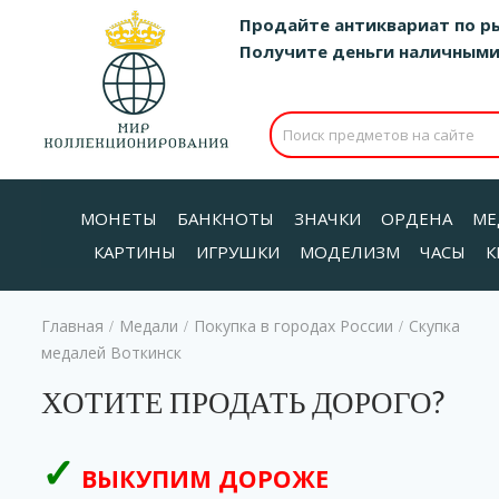
Продайте антиквариат по р
Получите деньги наличными д
МОНЕТЫ
БАНКНОТЫ
ЗНАЧКИ
ОРДЕНА
МЕ
КАРТИНЫ
ИГРУШКИ
МОДЕЛИЗМ
ЧАСЫ
К
Главная
Медали
Покупка в городах России
Скупка
/
/
/
медалей Воткинск
ХОТИТЕ ПРОДАТЬ ДОРОГО?
ВЫКУПИМ ДОРОЖЕ