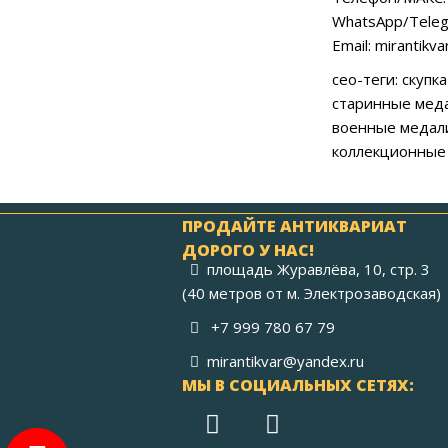
WhatsApp/Teleg
Email: mirantikv
сео-теги: скуп
старинные меда
военные медали
коллекционные 
ПРОДАЙТЕ АНТИКВАРИАТ
ДОРОГО У НАС!
площадь Журавлёва, 10, стр. 3
(40 метров от м. Электрозаводская)
+7 999 780 67 79
mirantikvar@yandex.ru
МЫ В СОЦИАЛЬНЫХ СЕТЯХ: