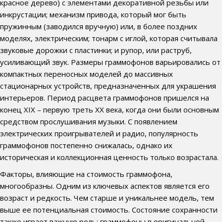
красное дерево) с элементами декоративной резьбы или
инкрустации; механизм привода, который мог быть
пружинным (заводился вручную) или, в более поздних
моделях, электрическим; тонарм с иглой, которая считывала
звуковые дорожки с пластинки; и рупор, или раструб,
усиливающий звук. Размеры граммофонов варьировались от
компактных переносных моделей до массивных
стационарных устройств, предназначенных для украшения
интерьеров. Период расцвета граммофонов пришелся на
конец XIX – первую треть XX века, когда они были основным
средством прослушивания музыки. С появлением
электрических проигрывателей и радио, популярность
граммофонов постепенно снижалась, однако их
историческая и коллекционная ценность только возрастала.
Факторы, влияющие на стоимость граммофона,
многообразны. Одним из ключевых аспектов является его
возраст и редкость. Чем старше и уникальнее модель, тем
выше ее потенциальная стоимость. Состояние сохранности
также играет важную роль: граммофоны в оригинальной