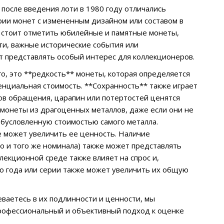
после введения лоти в 1980 году отличались
ии монет с измененным дизайном или составом в
е стоит отметить юбилейные и памятные монеты,
ти, важные исторические события или
т представлять особый интерес для коллекционеров.
о, это **редкость** монеты, которая определяется
енциальная стоимость. **Сохранность** также играет
едов обращения, царапин или потертостей ценятся
 монеты из драгоценных металлов, даже если они не
обусловленную стоимостью самого металла.
е может увеличить ее ценность. Наличие
о и того же номинала) также может представлять
лекционной среде также влияет на спрос и,
о года или серии также может увеличить их общую
еваетесь в их подлинности и ценности, мы
профессиональный и объективный подход к оценке