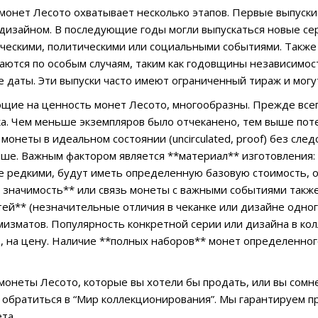
онет Лесото охватывает несколько этапов. Первые выпуски 
изайном. В последующие годы могли выпускаться новые сер
ическими, политическими или социальными событиями. Такж
аются по особым случаям, таким как годовщины независимос
даты. Эти выпуски часто имеют ограниченный тираж и могу
щие на ценность монет Лесото, многообразны. Прежде всег
а. Чем меньше экземпляров было отчеканено, тем выше пот
 монеты в идеальном состоянии (uncirculated, proof) без сл
ше. Важным фактором является **материал** изготовления:
е редкими, будут иметь определенную базовую стоимость, 
 значимость** или связь монеты с важными событиями такж
ей** (незначительные отличия в чеканке или дизайне одног
мизматов. Популярность конкретной серии или дизайна в кол
, на цену. Наличие **полных наборов** монет определенног
ь монеты Лесото, которые вы хотели бы продать, или вы сомн
 обратиться в “Мир коллекционирования”. Мы гарантируем 
та.