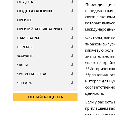
ОРДЕНА
Периодизация м
определенным д
ПОДСТАКАННИКИ
связи с эконом
ПРОЧЕЕ
которые выпуск
ПРОЧИЙ АНТИКВАРИАТ
международные 
САМОВАРЫ
Факторы, влияю
тиражом выпуск
СЕРЕБРО
ключевую роль:
ФАРФОР
значительно вы
являются крайн
ЧАСЫ
**Историческая
ЧУГУН БРОНЗА
**разновидност
интерес для ну
ЯНТАРЬ
соответственно
ценность.
ОНЛАЙН-ОЦЕНКА
Если у вас ест
приглашаем вас
каждого предме