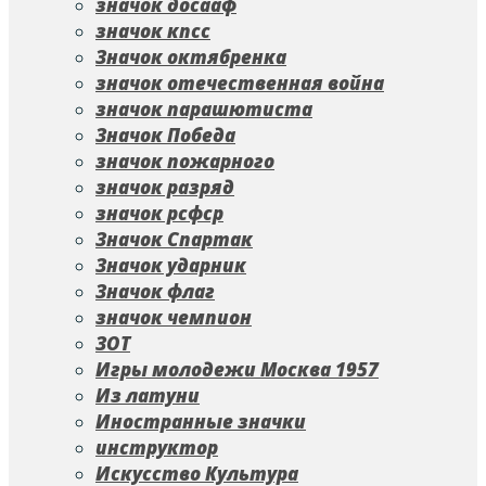
значок досааф
значок кпсс
Значок октябренка
значок отечественная война
значок парашютиста
Значок Победа
значок пожарного
значок разряд
значок рсфср
Значок Спартак
Значок ударник
Значок флаг
значок чемпион
ЗОТ
Игры молодежи Москва 1957
Из латуни
Иностранные значки
инструктор
Искусство Культура