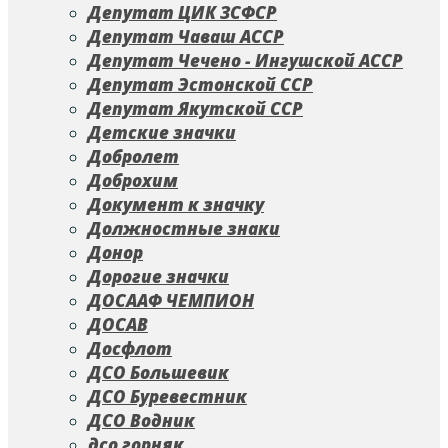
Депутат ЦИК ЗСФСР
Депутат Чаваш АССР
Депутат Чечено - Ингушской АССР
Депутат Эстонской ССР
Депутат Якутской ССР
Детские значки
Добролет
Доброхим
Документ к значку
Должностные знаки
Донор
Дорогие значки
ДОСААФ ЧЕМПИОН
ДОСАВ
Досфлот
ДСО Большевик
ДСО Буревестник
ДСО Водник
дсо горняк