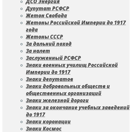
ДСО Энергия
Дупутат РСФСР
Жетон Свобода
Жетоны Российской Империи до 1917
года
Жетоны СССР
За дальний поход
За налет
Заслуженный РСФСР
Знаки военных училищ Российской
Империи до 1917
Знаки депутатов
Знаки добровольных обществ и
общественных организаций
Знаки железной дороги
Знаки за окончание учебных заведений
до 1917
Знаки коронации
Знаки Космос