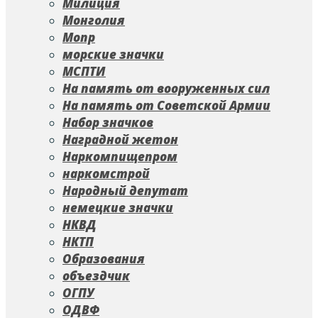
Милиция
Монголия
Мопр
морские значки
МСПТИ
На память от вооруженных сил
На память от Советской Армии
Набор значков
Наградной жетон
Наркомпищепром
наркомстрой
Народный депутат
немецкие значки
НКВД
НКТП
Образования
объездчик
ОГПУ
ОДВФ