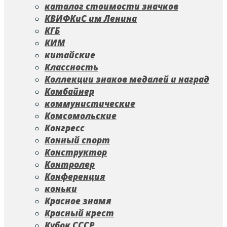
каталог стоимости значков
КВИФКиС им Ленина
КГБ
КИМ
китайские
Классность
Коллекции знаков медалей и наград
Комбайнер
коммунистические
Комсомольские
Конгресс
Конный спорт
Конструктор
Контролер
Конференция
коньки
Красное знамя
Красный крест
Кубок СССР