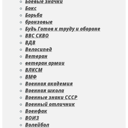
Боевые значки
Бокс
Борьба
бронзовые
Будь Готов к труду и обороне
ВВС СКВО
ВДВ
Велосипед
Ветеран
ветеран армии
ВЛКСМ
ВМФ
Военная академия
Военная школа
Военные знаки СССР
Военный отличник
Военфак
ВОИЗ
Волейбол