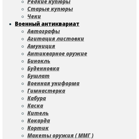
Редкие купюры
Старые купюры
Чеки
Военный антиквариат
Автографы
Агитация листовки
Амуниция
Антикварное оружие
Бинокль
Буденновка
Бушлат
Военная униформа
Гимнастерка
Кабура
Каска
Китель
Кокарда
Кортик
Макеты оружия ( ММГ )