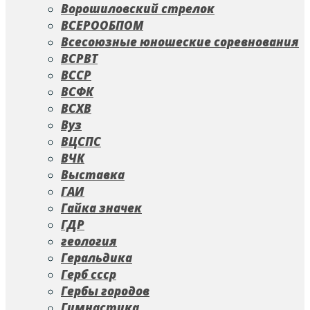
Ворошиловский стрелок
ВСЕРООБПОМ
Всесоюзные юношеские соревнования
ВСРВТ
ВССР
ВСФК
ВСХВ
Вуз
ВЦСПС
ВЧК
Выставка
ГАИ
Гайка значек
ГДР
геология
Геральдика
Герб ссср
Гербы городов
Гимнастика