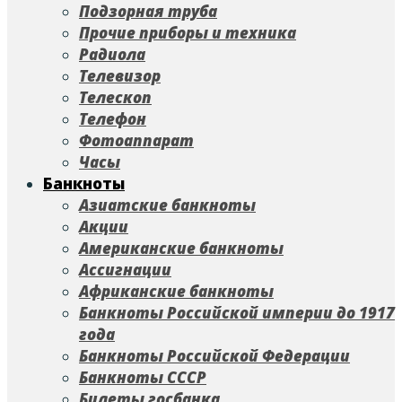
Подзорная труба
Прочие приборы и техника
Радиола
Телевизор
Телескоп
Телефон
Фотоаппарат
Часы
Банкноты
Азиатские банкноты
Акции
Американские банкноты
Ассигнации
Африканские банкноты
Банкноты Российской империи до 1917
года
Банкноты Российской Федерации
Банкноты СССР
Билеты госбанка