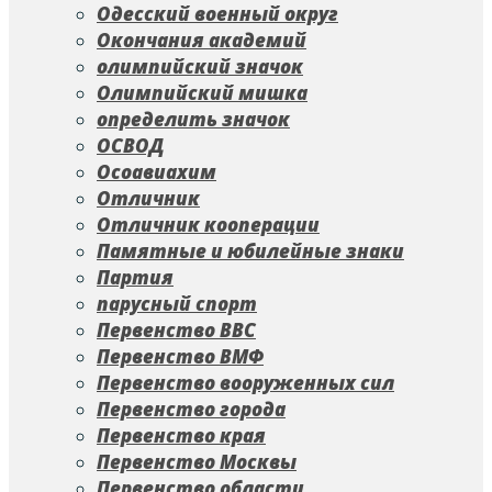
Одесский военный округ
Окончания академий
олимпийский значок
Олимпийский мишка
определить значок
ОСВОД
Осоавиахим
Отличник
Отличник кооперации
Памятные и юбилейные знаки
Партия
парусный спорт
Первенство ВВС
Первенство ВМФ
Первенство вооруженных сил
Первенство города
Первенство края
Первенство Москвы
Первенство области