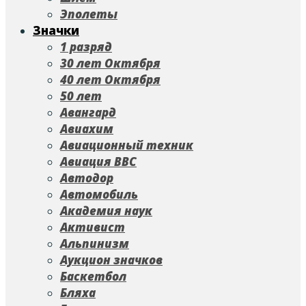
Эполеты
Значки
1 разряд
30 лет Октября
40 лет Октября
50 лет
Авангард
Авиахим
Авиационный техник
Авиация ВВС
Автодор
Автомобиль
Академия наук
Активист
Альпинизм
Аукцион значков
Баскетбол
Бляха