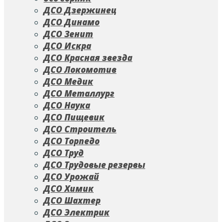
ДСО Дзержинец
ДСО Динамо
ДСО Зенит
ДСО Искра
ДСО Красная звезда
ДСО Локомотив
ДСО Медик
ДСО Металлург
ДСО Наука
ДСО Пищевик
ДСО Строитель
ДСО Торпедо
ДСО Труд
ДСО Трудовые резервы
ДСО Урожай
ДСО Химик
ДСО Шахтер
ДСО Электрик