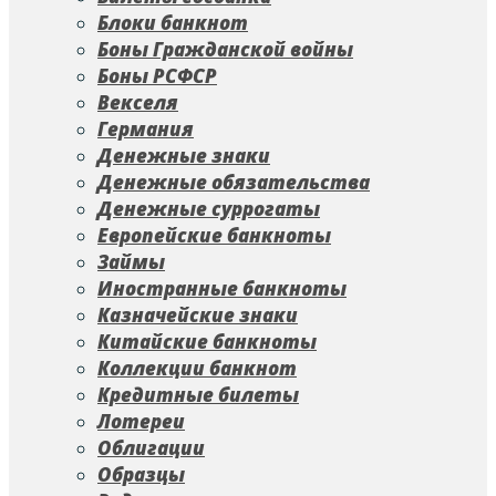
Блоки банкнот
Боны Гражданской войны
Боны РСФСР
Векселя
Германия
Денежные знаки
Денежные обязательства
Денежные суррогаты
Европейские банкноты
Займы
Иностранные банкноты
Казначейские знаки
Китайские банкноты
Коллекции банкнот
Кредитные билеты
Лотереи
Облигации
Образцы