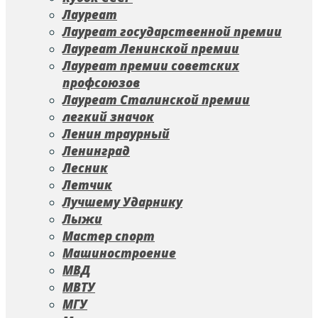
Лауреат
Лауреат государственной премии
Лауреат Ленинской премии
Лауреат премии советских
профсоюзов
Лауреат Сталинской премии
легкий значок
Ленин траурный
Ленинград
Лесник
Летчик
Лучшему Ударнику
Лыжи
Мастер спорт
Машиностроение
МВД
МВТУ
МГУ