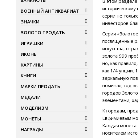
БАНКНОТЫ
В этом разделе
историческому
ВОЕННЫЙ АНТИКВАРИАТ
серии не тольк
ЗНАЧКИ
инвесторов бла
ЗОЛОТО ПРОДАТЬ
Серия «Золотое
посвященные ра
ИГРУШКИ
искусства, отр
ИКОНЫ
золота 999 про
но, как правил
КАРТИНЫ
как 1/4 унции, 
КНИГИ
зеркальную пов
номинал, год в
МАРКИ ПРОДАТЬ
городов Золото
МЕДАЛИ
элементами, ха
МОДЕЛИЗМ
К городам, пре
Евфимиевым мон
МОНЕТЫ
Каждая монета 
НАГРАДЫ
носителем исто