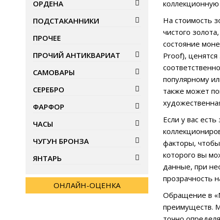
ОРДЕНА
коллекционную 
На стоимость з
ПОДСТАКАННИКИ
чистого золота
ПРОЧЕЕ
состояние моне
ПРОЧИЙ АНТИКВАРИАТ
Proof), ценятс
соответственно
САМОВАРЫ
популярному ил
СЕРЕБРО
также может по
художественная
ФАРФОР
Если у вас ест
ЧАСЫ
коллекциониро
ЧУГУН БРОНЗА
факторы, чтобы
которого вы мо
ЯНТАРЬ
данные, при не
прозрачность на
ОНЛАЙН-ОЦЕНКА
Обращение в «М
преимуществ. М
точно определя