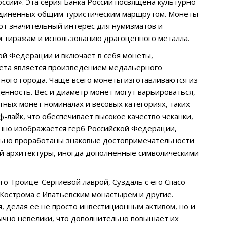
ссии». Эта серия Банка России посвящена культурно-
ъединенных общим туристическим маршрутом. Монеты
ют значительный интерес для нумизматов и
 тиражам и использованию драгоценного металла.
ой Федерации и включает в себя монеты,
ета является произведением медальерного
тного города. Чаще всего монеты изготавливаются из
енность. Вес и диаметр монет могут варьироваться,
тных монет номиналах и весовых категориях, таких
ф-лайк, что обеспечивает высокое качество чеканки,
нно изображается герб Российской Федерации,
ально проработаны знаковые достопримечательности
ой архитектуры, иногда дополненные символическими
его Троице-Сергиевой лаврой, Суздаль с его Спасо-
Кострома с Ипатьевским монастырем и другие.
, делая ее не просто инвестиционным активом, но и
ычно невелики, что дополнительно повышает их