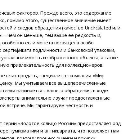
ючевых факторов. Прежде всего, это содержание
ко, помимо этого, существенное значение имеет
стей и следов обращения (качество Uncirculated или
ы – чем он меньше, тем выше ее редкость и,
ь, особенно если монета посвящена особо
 сертификата подлинности и банковской упаковки,
турная значимость изображенного объекта, а также
ную привлекательность для коллекционеров.
лаете их продать, специалисты компании «Мир
оценку. Мы учитываем все вышеперечисленные
оценки начинается с вашего обращения, в ходе
 эксперты внимательно изучат предоставленные
ой встрече. Мы гарантируем честность и
 серии «Золотое кольцо России» предоставляет ряд
ре нумизматики и антиквариата, что позволяет нам
ентов, поэтому процесс оценки и покупки