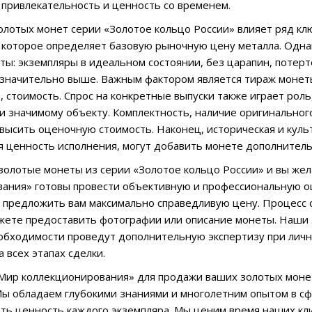
привлекательность и ценность со временем.
олотых монет серии «Золотое кольцо России» влияет ряд кл
, которое определяет базовую рыночную цену металла. Одна
ты: экземпляры в идеальном состоянии, без царапин, потерто
я значительно выше. Важным фактором является тираж монет
, стоимость. Спрос на конкретные выпуски также играет рол
и значимому объекту. Комплектность, наличие оригинального
высить оценочную стоимость. Наконец, историческая и куль
 ценность исполнения, могут добавить монете дополнитель
ь золотые монеты из серии «Золотое кольцо России» и вы же
вания» готовы провести объективную и профессиональную 
 предложить вам максимально справедливую цену. Процесс 
жете предоставить фотографии или описание монеты. Наши
обходимости проведут дополнительную экспертизу при личн
 всех этапах сделки.
ир коллекционирования» для продажи ваших золотых монет
ы обладаем глубокими знаниями и многолетним опытом в сфе
ть ценность каждого экземпляра. Мы ценим время наших кли