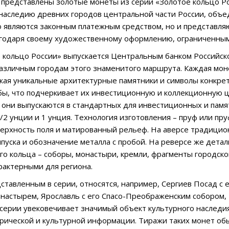
 представлены золотые монеты из серии «Золотое кольцо Ро
 наследию древних городов центральной части России, об
о являются законным платежным средством, но и представля
годаря своему художественному оформлению, ограниченным
 кольцо России» выпускается Центральным банком Российск
зличным городам этого знаменитого маршрута. Каждая мон
ажая уникальные архитектурные памятники и символы конкре
бы, что подчеркивает их инвестиционную и коллекционную ц
о, они выпускаются в стандартных для инвестиционных и памя
1/2 унции и 1 унция. Технология изготовления – пруф или пру
ерхность поля и матированный рельеф. На аверсе традицио
ыпуска и обозначение металла с пробой. На реверсе же дет
го кольца – соборы, монастыри, кремли, фрагменты городск
рактерными для региона.
дставленным в серии, относятся, например, Сергиев Посад с 
астырем, Ярославль с его Спасо-Преображенским собором, 
серии увековечивает значимый объект культурного наследия
рической и культурной информации. Тиражи таких монет об