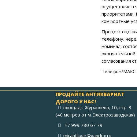
осуществляется
приоритетами. 
комфортные усл
Процесс оценки
телефону, чере
номинал, состо
окончательной 
согласования с
Телефон/МАКС: 
ПРОДАЙТЕ АНТИКВАРИАТ
ДОРОГО У НАС!
площадь Журавлёва, 10, стр. 3
(40 метров от м. Электрозаводская)
+7 999 780 67 79
mirantikvar@yandex.ru