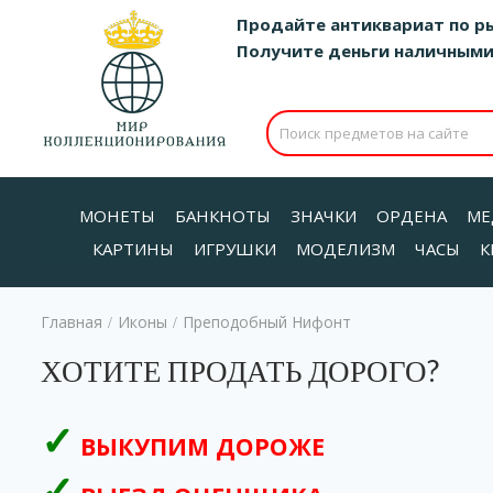
Продайте антиквариат по р
Получите деньги наличными д
МОНЕТЫ
БАНКНОТЫ
ЗНАЧКИ
ОРДЕНА
МЕ
КАРТИНЫ
ИГРУШКИ
МОДЕЛИЗМ
ЧАСЫ
К
Главная
Иконы
Преподобный Нифонт
/
/
ХОТИТЕ ПРОДАТЬ ДОРОГО?
ВЫКУПИМ ДОРОЖЕ