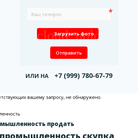
cloud_upload
Загрузить фото
Отправить
+7 (999) 780-67-79
ИЛИ НА
етствующих вашему запросу, не обнаружено.
ленность
омышленность продать
 промышленность скупка