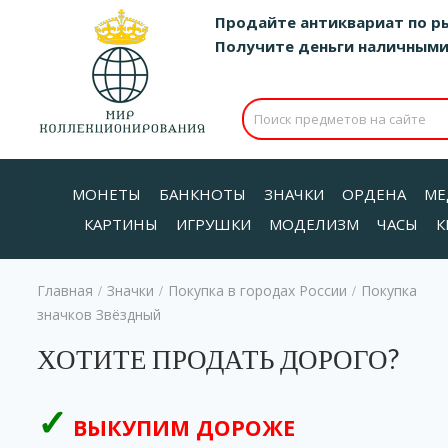
Продайте антиквариат по р
Получите деньги наличными д
МОНЕТЫ
БАНКНОТЫ
ЗНАЧКИ
ОРДЕНА
МЕ
КАРТИНЫ
ИГРУШКИ
МОДЕЛИЗМ
ЧАСЫ
К
Главная
Значки
Покупка в городах России
Покупка
/
/
/
значков Звёздный
ХОТИТЕ ПРОДАТЬ ДОРОГО?
ВЫКУПИМ ДОРОЖЕ