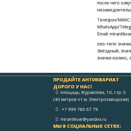
после чего озв
незамедлительн
Телефон/МАКС: 
WhatsApp/Teleg
Email: mirantikv
seo-теги: знач
Звёздный, значк
значки космос, 
ПРОДАЙТЕ АНТИКВАРИАТ
ДОРОГО У НАС!
площадь Журавлёва, 10, стр. 3
(40 метров от м. Электрозаводская)
+7 999 780 67 79
mirantikvar@yandex.ru
МЫ В СОЦИАЛЬНЫХ СЕТЯХ: