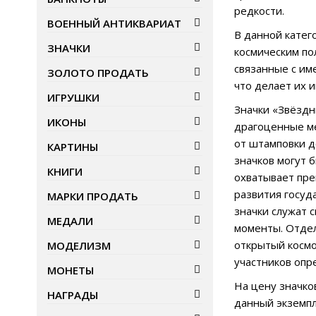
редкости.
ВОЕННЫЙ АНТИКВАРИАТ
В данной катег
ЗНАЧКИ
космическим по
связанные с им
ЗОЛОТО ПРОДАТЬ
что делает их 
ИГРУШКИ
Значки «Звёздны
ИКОНЫ
драгоценные ме
от штамповки д
КАРТИНЫ
значков могут 
КНИГИ
охватывает пре
развития госуд
МАРКИ ПРОДАТЬ
значки служат 
МЕДАЛИ
моменты. Отдел
открытый космо
МОДЕЛИЗМ
участников опр
МОНЕТЫ
На цену значко
НАГРАДЫ
данный экземпл