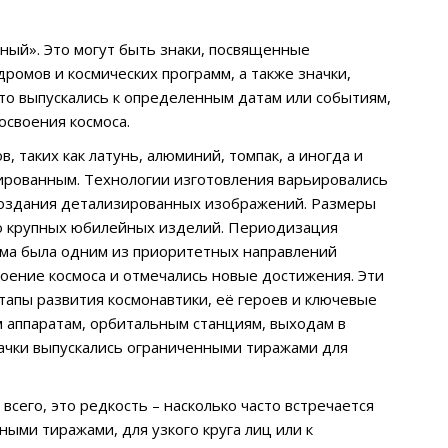
ный». Это могут быть знаки, посвященные
ромов и космических программ, а также значки,
сто выпускались к определенным датам или событиям,
освоения космоса.
 таких как латунь, алюминий, томпак, а иногда и
ированным. Технологии изготовления варьировались
 создания детализированных изображений. Размеры
до крупных юбилейных изделий. Периодизация
мма была одним из приоритетных направлений
своение космоса и отмечались новые достижения. Эти
апы развития космонавтики, её героев и ключевые
 аппаратам, орбитальным станциям, выходам в
ачки выпускались ограниченными тиражами для
сего, это редкость – насколько часто встречается
ыми тиражами, для узкого круга лиц или к