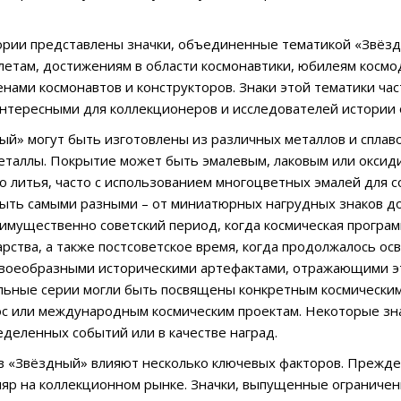
ории представлены значки, объединенные тематикой «Звёзд
летам, достижениям в области космонавтики, юбилеям космод
енами космонавтов и конструкторов. Знаки этой тематики ча
интересными для коллекционеров и исследователей истории 
й» могут быть изготовлены из различных металлов и сплавов,
таллы. Покрытие может быть эмалевым, лаковым или оксид
о литья, часто с использованием многоцветных эмалей для
быть самыми разными – от миниатюрных нагрудных знаков 
имущественно советский период, когда космическая програ
арства, а также постсоветское время, когда продолжалось о
своеобразными историческими артефактами, отражающими эт
ьные серии могли быть посвящены конкретным космическим
с или международным космическим проектам. Некоторые зн
еделенных событий или в качестве наград.
в «Звёздный» влияют несколько ключевых факторов. Прежде в
яр на коллекционном рынке. Значки, выпущенные ограниченн