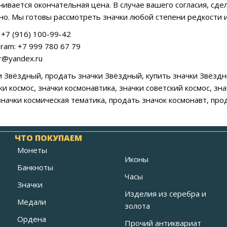
учивается окончательная цена. В случае вашего согласия, сд
о. Мы готовы рассмотреть значки любой степени редкости и
+7 (916) 100-99-42
ram: +7 999 780 67 79
ar@yandex.ru
ки Звёздный, продать значки Звёздный, купить значки Звёздн
и космос, значки космонавтика, значки советский космос, зн
значки космическая тематика, продать значок космонавт, про
ЧТО ПОКУПАЕМ
Монеты
Иконы
Банкноты
Часы
Значки
Изделия из серебра и
Медали
золота
Ордена
Прочий антиквариат