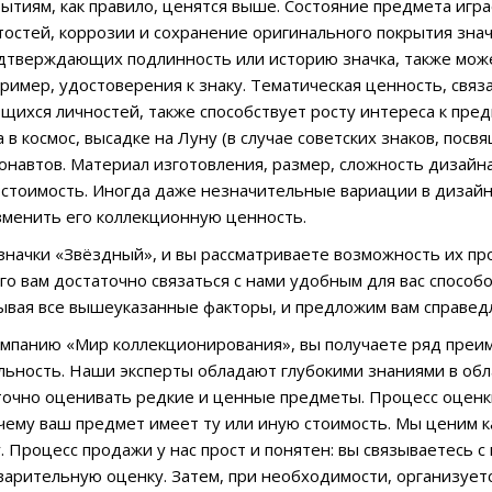
ытиям, как правило, ценятся выше. Состояние предмета игра
тостей, коррозии и сохранение оригинального покрытия зна
дтверждающих подлинность или историю значка, также може
пример, удостоверения к знаку. Тематическая ценность, свя
ихся личностей, также способствует росту интереса к пред
 в космос, высадке на Луну (в случае советских знаков, пос
онавтов. Материал изготовления, размер, сложность дизайна
стоимость. Иногда даже незначительные вариации в дизайне
менить его коллекционную ценность.
ь значки «Звёздный», и вы рассматриваете возможность их 
ого вам достаточно связаться с нами удобным для вас спосо
ывая все вышеуказанные факторы, и предложим вам справед
мпанию «Мир коллекционирования», вы получаете ряд преи
ьность. Наши эксперты обладают глубокими знаниями в обл
точно оценивать редкие и ценные предметы. Процесс оценк
чему ваш предмет имеет ту или иную стоимость. Мы ценим к
. Процесс продажи у нас прост и понятен: вы связываетесь с
арительную оценку. Затем, при необходимости, организуетс