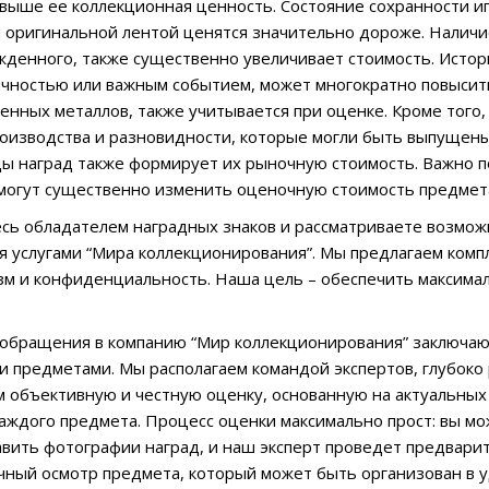
выше ее коллекционная ценность. Состояние сохранности игр
 оригинальной лентой ценятся значительно дороже. Налич
жденного, также существенно увеличивает стоимость. Истори
ностью или важным событием, может многократно повысить
енных металлов, также учитывается при оценке. Кроме того, 
оизводства и разновидности, которые могли быть выпущены
ы наград также формирует их рыночную стоимость. Важно п
 могут существенно изменить оценочную стоимость предмет
есь обладателем наградных знаков и рассматриваете возмож
я услугами “Мира коллекционирования”. Мы предлагаем компл
м и конфиденциальность. Наша цель – обеспечить максимал
бращения в компанию “Мир коллекционирования” заключают
 предметами. Мы располагаем командой экспертов, глубоко 
 объективную и честную оценку, основанную на актуальных
аждого предмета. Процесс оценки максимально прост: вы мо
авить фотографии наград, и наш эксперт проведет предвари
чный осмотр предмета, который может быть организован в 