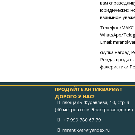
вам справедлив
юридических но
взаимном уваже
Телефон/МАКС: 
WhatsApp/Teleg
Email: mirantikv
скупка наград 
Ревда, продать
фалеристики Ре
ПРОДАЙТЕ АНТИКВАРИАТ
ДОРОГО У НАС!
площадь Журавлёва, 10, стр. 3
(40 метров от м. Электрозаводская)
+7 999 780 67 79
mirantikvar@yandex.ru