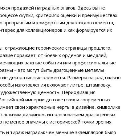
ихся продажей наградных знаков. Здесь вы не
роцессе скупки, критериях оценки и преимуществах
но прозрачным и комфортным для каждого клиента,
нтерес для коллекционеров и как формируется их
ты, отражающие героические страницы прошлого,
разие поражает: от боевых орденов и медалей,
отмечающих важные события или профессиональные
бразны – это могут быть драгоценные металлы
другие декоративные элементы. Размеры наград сильно
особы изготовления включают литье, штамповку,
и художественную ценность. Периодизация
оссийской империи до советских и современных
 имеет свои характерные черты в дизайне, символике
е сложным дизайном, использованием драгоценных
но не менее значимы с исторической точки зрения.
сть и тираж награды: чем меньше экземпляров было