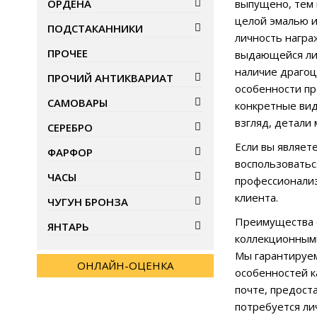
ОРДЕНА
выпущено, тем 
целой эмалью и
ПОДСТАКАННИКИ
личность награ
ПРОЧЕЕ
выдающейся лич
наличие драгоц
ПРОЧИЙ АНТИКВАРИАТ
особенности пр
САМОВАРЫ
конкретные вид
взгляд, детали
СЕРЕБРО
Если вы являет
ФАРФОР
воспользоватьс
ЧАСЫ
профессионализ
клиента.
ЧУГУН БРОНЗА
Преимущества о
ЯНТАРЬ
коллекционными
Мы гарантируем
ОНЛАЙН-ОЦЕНКА
особенностей к
почте, предост
потребуется ли