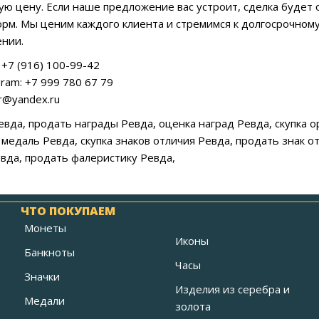
ую цену. Если наше предложение вас устроит, сделка будет
рм. Мы ценим каждого клиента и стремимся к долгосрочному
нии.
+7 (916) 100-99-42
ram: +7 999 780 67 79
ar@yandex.ru
Ревда, продать награды Ревда, оценка наград Ревда, скупка 
 медаль Ревда, скупка знаков отличия Ревда, продать знак о
вда, продать фалеристику Ревда,
ЧТО ПОКУПАЕМ
Монеты
Иконы
Банкноты
Часы
Значки
Изделия из серебра и
Медали
золота