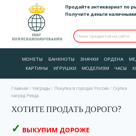
Продайте антиквариат по р
Получите деньги наличными д
МОНЕТЫ
БАНКНОТЫ
ЗНАЧКИ
ОРДЕНА
МЕ
КАРТИНЫ
ИГРУШКИ
МОДЕЛИЗМ
ЧАСЫ
К
Главная
Награды
Покупка в городах России
Скупка
/
/
/
наград Ревда
ХОТИТЕ ПРОДАТЬ ДОРОГО?
ВЫКУПИМ ДОРОЖЕ