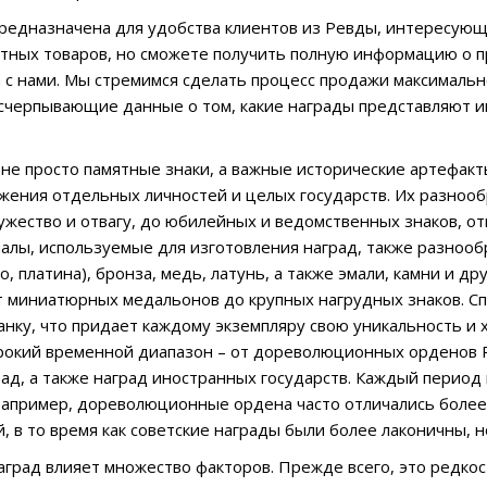
предназначена для удобства клиентов из Ревды, интересующ
тных товаров, но сможете получить полную информацию о п
 с нами. Мы стремимся сделать процесс продажи максималь
счерпывающие данные о том, какие награды представляют и
не просто памятные знаки, а важные исторические артефак
ижения отдельных личностей и целых государств. Их разнооб
ужество и отвагу, до юбилейных и ведомственных знаков, 
иалы, используемые для изготовления наград, также разноо
о, платина), бронза, медь, латунь, а также эмали, камни и 
т миниатюрных медальонов до крупных нагрудных знаков. Сп
канку, что придает каждому экземпляру свою уникальность 
окий временной диапазон – от дореволюционных орденов Р
рад, а также наград иностранных государств. Каждый период
Например, дореволюционные ордена часто отличались боле
й, в то время как советские награды были более лаконичны, 
аград влияет множество факторов. Прежде всего, это редко