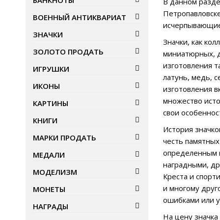
БАНКНОТЫ
В данном разде
Петропавловске
ВОЕННЫЙ АНТИКВАРИАТ
исчерпывающие 
ЗНАЧКИ
Значки, как ко
ЗОЛОТО ПРОДАТЬ
миниатюрных, д
изготовления т
ИГРУШКИ
латунь, медь, с
ИКОНЫ
изготовления в
множество исто
КАРТИНЫ
свои особеннос
КНИГИ
История значко
МАРКИ ПРОДАТЬ
честь памятных
определенным 
МЕДАЛИ
наградными, др
МОДЕЛИЗМ
Креста и спорт
и многому друг
МОНЕТЫ
ошибками или 
НАГРАДЫ
На цену значка