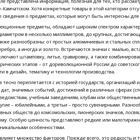
ле представлена информация, полезная для тех, кто рассма
-Камчатском. Хотя конкретные товары в этой категории отс
сведения о предметах, которые могут быть интересны для ск
ллекционные предметы, обладают широким спектром характер
иаметром в несколько миллиметров, до крупных, достигающи
акже разнообразны: от простых алюминиевых и стальных спла
еребро, а иногда и золото. Встречаются значки с эмалью, вст
ключают штамповку, литье, гравировку, а также комбиниров
рических этапов – от дореволюционной России до советско
ти в дизайн, тематику и технологии производства.
в тесно переплетается с историей государств, организаций 
 дат, значимых событий, достижений в различных сферах (спо
ведомствам, учебным заведениям, клубам или общественны
угие – юбилейными, а третьи – просто сувенирными. Разнооб
ивных обществ до комсомольских, пионерских значков, посвя
ому. Особую ценность представляют редкие или малотиражны
уникальными особенностями.
 влияет множество факторов. Прежде всего, это редкость и