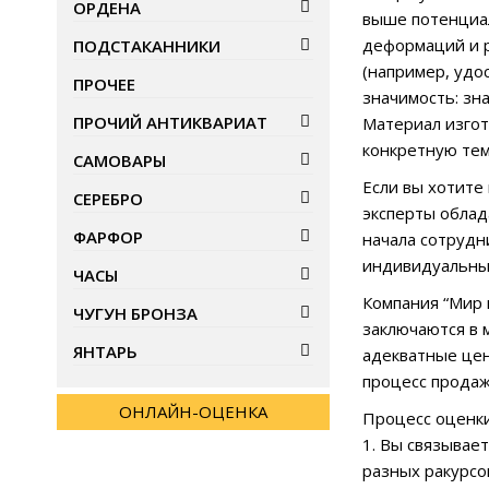
ОРДЕНА
выше потенциал
деформаций и р
ПОДСТАКАННИКИ
(например, удо
ПРОЧЕЕ
значимость: зн
ПРОЧИЙ АНТИКВАРИАТ
Материал изгот
конкретную тем
САМОВАРЫ
Если вы хотите
СЕРЕБРО
эксперты облад
ФАРФОР
начала сотрудн
индивидуальный
ЧАСЫ
Компания “Мир 
ЧУГУН БРОНЗА
заключаются в 
ЯНТАРЬ
адекватные цен
процесс прода
ОНЛАЙН-ОЦЕНКА
Процесс оценк
1. Вы связывае
разных ракурсо