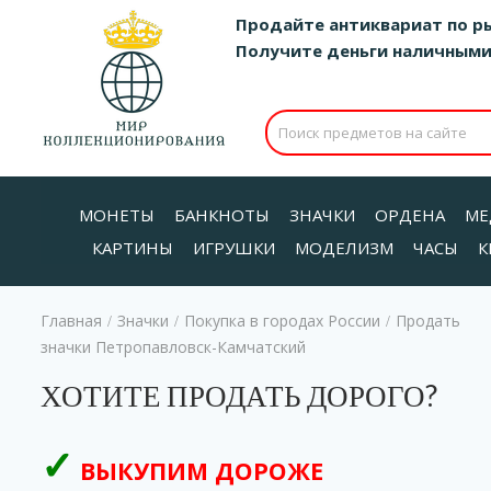
Продайте антиквариат по р
Получите деньги наличными д
МОНЕТЫ
БАНКНОТЫ
ЗНАЧКИ
ОРДЕНА
МЕ
КАРТИНЫ
ИГРУШКИ
МОДЕЛИЗМ
ЧАСЫ
К
Главная
Значки
Покупка в городах России
Продать
/
/
/
значки Петропавловск-Камчатский
ХОТИТЕ ПРОДАТЬ ДОРОГО?
ВЫКУПИМ ДОРОЖЕ