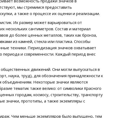
тривает возможность продажи значков в
утствуют, мы стремимся предоставить
упки, а также о процессе их оценки и реализации.
истик. Их размер может варьироваться от
х нескольких сантиметров. Состав и материал
вов до более ценных металлов, таких как бронза,
авками из камней, стекла или пластика. Способы
анные техники. Периодизация значков охватывает
го периода и современности. Каждый период внес
и общественных движений. Они могли выпускаться в
рт, наука, труд), для обозначения принадлежности к
м объединениям. Некоторые значки являются
разие тематик также велико: от символики Красного
щенных городам, космосу, строительству, транспорту
е значки, прототипы, а также экземпляры с
 тираж. Чем меньше экземпляров было выпущено, тем