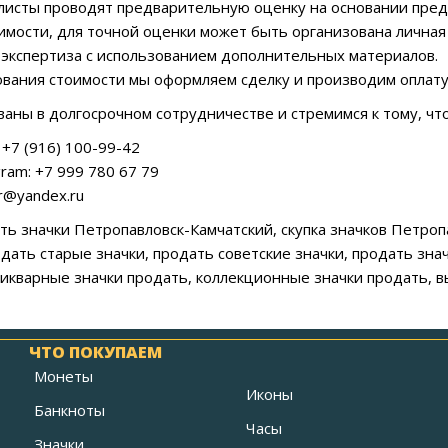
листы проводят предварительную оценку на основании пре
имости, для точной оценки может быть организована личная
экспертиза с использованием дополнительных материалов.
сования стоимости мы оформляем сделку и производим оплату
аны в долгосрочном сотрудничестве и стремимся к тому, чт
+7 (916) 100-99-42
ram: +7 999 780 67 79
ar@yandex.ru
ать значки Петропавловск-Камчатский, скупка значков Петроп
одать старые значки, продать советские значки, продать зна
тикварные значки продать, коллекционные значки продать, в
ЧТО ПОКУПАЕМ
Монеты
Иконы
Банкноты
Часы
Значки