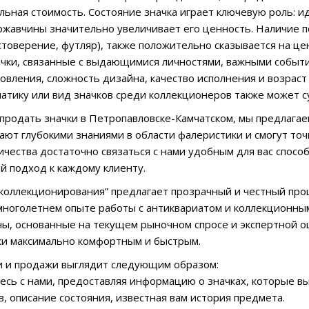
ьная стоимость. Состояние значка играет ключевую роль: ид
жавчины значительно увеличивает его ценность. Наличие по
стоверение, футляр), также положительно сказывается на це
ачки, связанные с выдающимися личностями, важными событ
овления, сложность дизайна, качество исполнения и возраст
атику или вид значков среди коллекционеров также может 
 продать значки в Петропавловске-Камчатском, мы предлага
ают глубокими знаниями в области фалеристики и смогут то
ичества достаточно связаться с нами удобным для вас спос
 подход к каждому клиенту.
коллекционирования” предлагает прозрачный и честный пр
многолетнем опыте работы с антиквариатом и коллекционны
ы, основанные на текущем рыночном спросе и экспертной о
жи максимально комфортным и быстрым.
и и продажи выглядит следующим образом:
тесь с нами, предоставляя информацию о значках, которые в
в, описание состояния, известная вам история предмета.