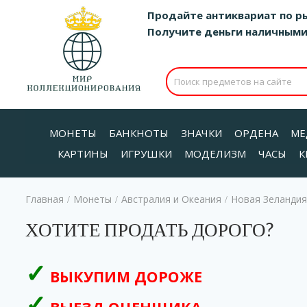
Продайте антиквариат по р
Получите деньги наличными д
МОНЕТЫ
БАНКНОТЫ
ЗНАЧКИ
ОРДЕНА
МЕ
КАРТИНЫ
ИГРУШКИ
МОДЕЛИЗМ
ЧАСЫ
К
Главная
Монеты
Австралия и Океания
Новая Зеландия
/
/
/
ХОТИТЕ ПРОДАТЬ ДОРОГО?
ВЫКУПИМ ДОРОЖЕ