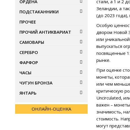
ОРДЕНА
стали, а 1 и 2
Зеландии, а та
ПОДСТАКАННИКИ
(до 2023 года)
ПРОЧЕЕ
Особую ценнос
ПРОЧИЙ АНТИКВАРИАТ
двором Новой З
или уникальной
САМОВАРЫ
выпускаться ог
СЕРЕБРО
посвященные 15
рынке.
ФАРФОР
При оценке сто
ЧАСЫ
монеты, котора
ЧУГУН БРОНЗА
или чем меньше
критическую ро
ЯНТАРЬ
Uncirculated, и
важен – монеты
ОНЛАЙН-ОЦЕНКА
значимость, на
стоимость. Нап
могут представ