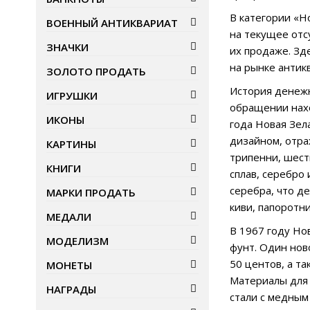
В категории «Н
ВОЕННЫЙ АНТИКВАРИАТ
на текущее отс
ЗНАЧКИ
их продаже. Зд
на рынке антик
ЗОЛОТО ПРОДАТЬ
История денежн
ИГРУШКИ
обращении нахо
ИКОНЫ
года Новая Зел
дизайном, отра
КАРТИНЫ
трипенни, шест
КНИГИ
сплав, серебро
серебра, что д
МАРКИ ПРОДАТЬ
киви, папоротн
МЕДАЛИ
В 1967 году Но
МОДЕЛИЗМ
фунт. Один нов
50 центов, а т
МОНЕТЫ
Материалы для 
НАГРАДЫ
стали с медным