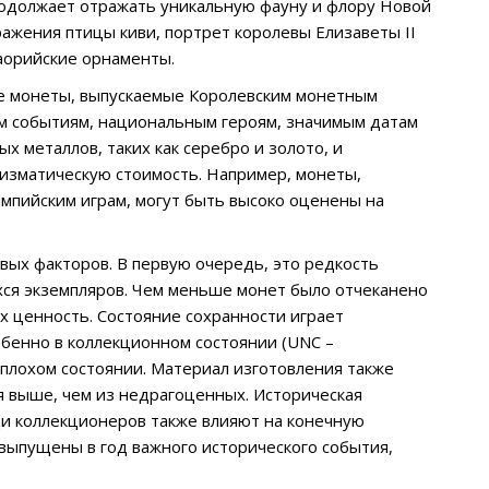
продолжает отражать уникальную фауну и флору Новой
ажения птицы киви, портрет королевы Елизаветы II
маорийские орнаменты.
е монеты, выпускаемые Королевским монетным
м событиям, национальным героям, значимым датам
х металлов, таких как серебро и золото, и
мизматическую стоимость. Например, монеты,
мпийским играм, могут быть высоко оценены на
вых факторов. В первую очередь, это редкость
хся экземпляров. Чем меньше монет было отчеканено
х ценность. Состояние сохранности играет
обенно в коллекционном состоянии (UNC –
 в плохом состоянии. Материал изготовления также
я выше, чем из недрагоценных. Историческая
ди коллекционеров также влияют на конечную
 выпущены в год важного исторического события,