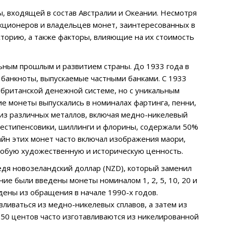
, входящей в состав Австралии и Океании. Несмотря
екционеров и владельцев монет, заинтересованных в
сторию, а также факторы, влияющие на их стоимость
ьным прошлым и развитием страны. До 1933 года в
банкноты, выпускаемые частными банками. С 1933
 британской денежной системе, но с уникальным
е монеты выпускались в номиналах фартинга, пенни,
 из различных металлов, включая медно-никелевый
 шестипенсовики, шиллинги и флорины, содержали 50%
айн этих монет часто включал изображения маори,
особую художественную и историческую ценность.
едя новозеландский доллар (NZD), который заменил
ие были введены монеты номиналом 1, 2, 5, 10, 20 и
дены из обращения в начале 1990-х годов.
ливаться из медно-никелевых сплавов, а затем из
 50 центов часто изготавливаются из никелированной