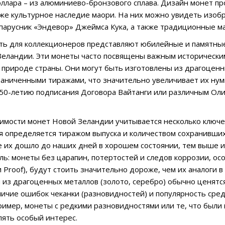
 доллара – из алюминиево-бронзового сплава. Дизайн монет 
кже культурное наследие маори. На них можно увидеть изобр
, парусник «Эндевор» Джеймса Кука, а также традиционные 
ть для коллекционеров представляют юбилейные и памятны
еландии. Эти монеты часто посвящены важным исторически
 природе страны. Они могут быть изготовлены из драгоценны
раниченными тиражами, что значительно увеличивает их ну
0-летию подписания Договора Вайтанги или различным Оли
имости монет Новой Зеландии учитывается несколько ключе
я определяется тиражом выпуска и количеством сохранивши
 их дошло до наших дней в хорошем состоянии, тем выше и
ль: монеты без царапин, потертостей и следов коррозии, ос
ли Proof), будут стоить значительно дороже, чем их аналоги
 из драгоценных металлов (золото, серебро) обычно ценятс
личие ошибок чеканки (разновидностей) и популярность сре
ример, монеты с редкими разновидностями или те, что были
лять особый интерес.