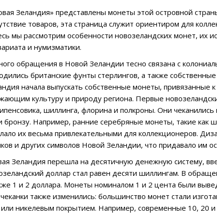
овая Зеландия» представлены монеты этой островной страны
утствие товаров, эта страница служит ориентиром для колл
есь мы рассмотрим особенности новозеландских монет, их и
вариата и нумизматики.
ого обращения в Новой Зеландии тесно связана с колониал
дились британские фунты стерлингов, а также собственные 
андия начала выпускать собственные монеты, привязанные к
жающим культуру и природу региона. Первые новозеландски
ипенсовика, шиллинга, флорина и полкроны. Они чеканились
 и бронзу. Например, ранние серебряные монеты, такие как
елало их весьма привлекательными для коллекционеров. Диз
иков и других символов Новой Зеландии, что придавало им 
вая Зеландия перешла на десятичную денежную систему, вв
озеландский доллар стал равен десяти шиллингам. В обращен
акже 1 и 2 доллара. Монеты номиналом 1 и 2 цента были выве
чеканки также изменились: большинство монет стали изготав
 или никелевым покрытием. Например, современные 10, 20 и