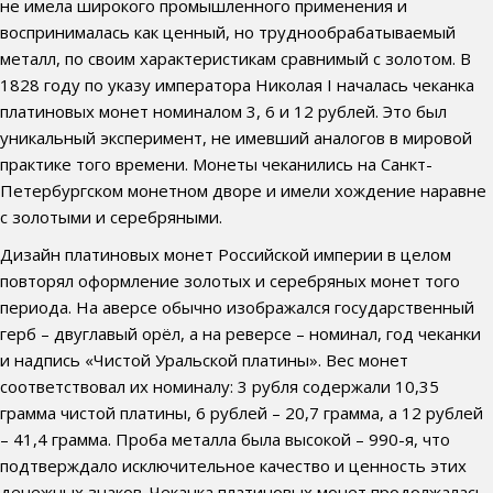
не имела широкого промышленного применения и
воспринималась как ценный, но труднообрабатываемый
металл, по своим характеристикам сравнимый с золотом. В
1828 году по указу императора Николая I началась чеканка
платиновых монет номиналом 3, 6 и 12 рублей. Это был
уникальный эксперимент, не имевший аналогов в мировой
практике того времени. Монеты чеканились на Санкт-
Петербургском монетном дворе и имели хождение наравне
с золотыми и серебряными.
Дизайн платиновых монет Российской империи в целом
повторял оформление золотых и серебряных монет того
периода. На аверсе обычно изображался государственный
герб – двуглавый орёл, а на реверсе – номинал, год чеканки
и надпись «Чистой Уральской платины». Вес монет
соответствовал их номиналу: 3 рубля содержали 10,35
грамма чистой платины, 6 рублей – 20,7 грамма, а 12 рублей
– 41,4 грамма. Проба металла была высокой – 990-я, что
подтверждало исключительное качество и ценность этих
денежных знаков. Чеканка платиновых монет продолжалась