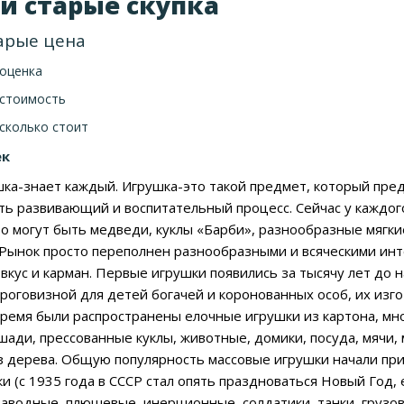
и старые скупка
арые цена
 оценка
 стоимость
сколько стоит
ек
шка-знает каждый. Игрушка-это такой предмет, который пре
ть развивающий и воспитательный процесс. Сейчас у каждого
то могут быть медведи, куклы «Барби», разнообразные мягки
 Рынок просто переполнен разнообразными и всяческими инт
вкус и карман. Первые игрушки появились за тысячу лет до 
роговизной для детей богачей и коронованных особ, их изг
время были распространены елочные игрушки из картона, мн
ади, прессованные куклы, животные, домики, посуда, мячи
 дерева. Общую популярность массовые игрушки начали прио
 (с 1935 года в СССР стал опять праздноваться Новый Год, е
заводные, плюшевые, инерционные, солдатики, танки, грузов