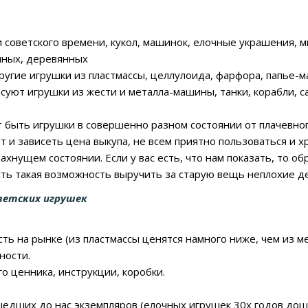
 советского времени, кукол, машинок, елочные украшения, м
нных, деревянных
другие игрушки из пластмассы, целлулоида, фарфора, папье-м
суют игрушки из жести и металла-машины, танки, корабли, 
т быть игрушки в совершенно разном состоянии от плачевног
т и зависеть цена выкупа, не всем приятно пользоваться и х
ахнущем состоянии. Если у вас есть, что нам показать, то о
есть такая возможность выручить за старую вещь неплохие д
ветских игрушек
ть на рынке (из пластмассы ценятся намного ниже, чем из ме
ности.
о ценника, инструкции, коробки.
едших до нас экземпляров (елочных игрушек 30х годов дош