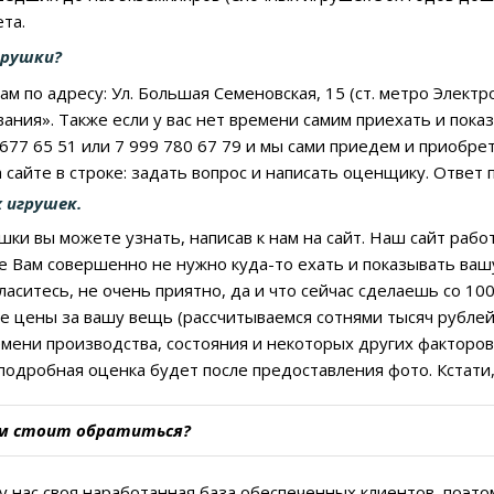
та.
грушки?
м по адресу: Ул. Большая Семеновская, 15 (ст. метро Электр
ания». Также если у вас нет времени самим приехать и пока
 677 65 51 или 7 999 780 67 79 и мы сами приедем и приобр
 сайте в строке: задать вопрос и написать оценщику. Ответ
 игрушек.
шки вы можете узнать, написав к нам на сайт. Наш сайт рабо
же Вам совершенно не нужно куда-то ехать и показывать вашу
гласитесь, не очень приятно, да и что сейчас сделаешь со 1
е цены за вашу вещь (рассчитываемся сотнями тысяч рублей 
емени производства, состояния и некоторых других факторов,
подробная оценка будет после предоставления фото. Кстати, 
ам стоит обратиться?
у нас своя наработанная база обеспеченных клиентов, поэт