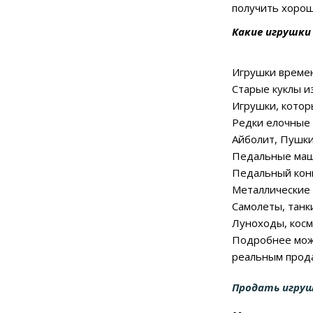
получить хорош
Какие игрушки
Игрушки времен
Старые куклы и
Игрушки, кото
Редки елочные 
Айболит, Пушки
Педальные маши
Педальный кон
Металлические 
Самолеты, танки
Луноходы, косм
Подробнее може
реальным прода
Продать игру