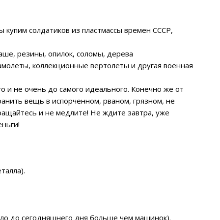
ы купим солдатиков из пластмассы времен СССР,
аше, резины, опилок, соломы, дерева
самолеты, коллекционные вертолеты и другая военная
о и не очень до самого идеального. Конечно же от
ранить вещь в испорченном, рваном, грязном, не
бращайтесь и не медлите! Не ждите завтра, уже
еньги!
талла).
ло до сегодняшнего дня больше чем машинок).