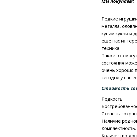
Мы покупаем:
Редкие игрушки
металла, оловя
купим куклы и 
еще нас интере
техника
Также это могу
состояния може
очень хорошо п
сегодня у вас 
Стоимость со
Редкость.
Востребованнос
Степень сохран
Наличие родног
Комплектность.
Количество дош