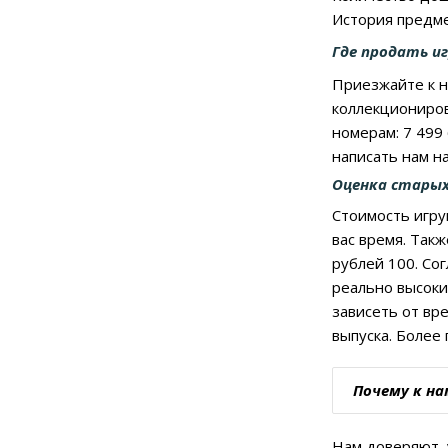
История предме
Где продать и
Приезжайте к на
коллекциониров
номерам: 7 499
написать нам на
Оценка старых
Стоимость игру
вас время. Так
рублей 100. Со
реально высоки
зависеть от вр
выпуска. Более 
Почему к н
Нам доверяют, 