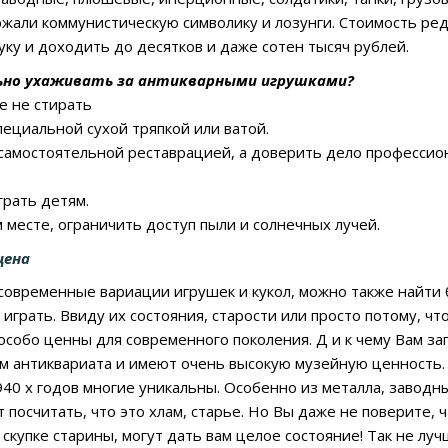
ржали коммунистическую символику и лозунги. Стоимость ре
уку и доходить до десятков и даже сотен тысяч рублей.
ьно ухаживать за антикварными игрушками?
е не стирать
пециальной сухой тряпкой или ватой.
самостоятельной реставрацией, а доверить дело профессио
грать детям.
м месте, ограничить доступ пыли и солнечных лучей.
цена
 современные вариации игрушек и кукол, можно также найти 
 играть. Ввиду их состояния, старости или просто потому, ч
особо ценны для современного поколения. Д и к чему Вам з
м антиквариата и имеют очень высокую музейную ценность.
940 х годов многие уникальны. Особенно из металла, завод
 посчитать, что это хлам, старье. Но Вы даже не поверите, 
 скупке старины, могут дать вам целое состояние! Так не лу