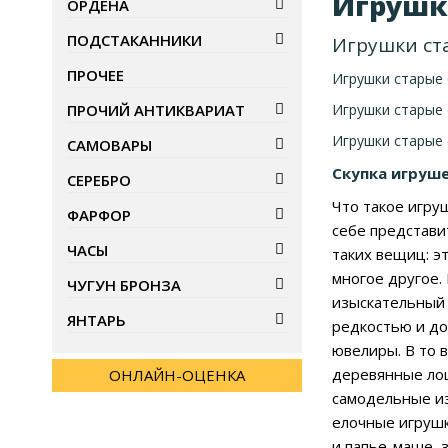
Игрушк
ОРДЕНА
ПОДСТАКАННИКИ
Игрушки ст
ПРОЧЕЕ
Игрушки старые
Игрушки старые
ПРОЧИЙ АНТИКВАРИАТ
Игрушки старые 
САМОВАРЫ
Скупка игруш
СЕРЕБРО
Что такое игру
ФАРФОР
себе представи
ЧАСЫ
таких вещиц: э
многое другое.
ЧУГУН БРОНЗА
изыскательный 
ЯНТАРЬ
редкостью и до
ювелиры. В то 
деревянные лош
ОНЛАЙН-ОЦЕНКА
самодельные из
елочные игрушки
и папье-маше, 