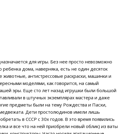
дназначается для игры. Без нее просто невозможно
 ребенка дома, наверняка, есть не один десяток
е животные, антистрессовые раскраски, машинки и
ересными моделями, как говорится, на самый
нашей эры. Еще сто лет назад игрушки были большой
отавливали в штучных экземплярах мастера и даже
огие предметы были на тему Рождества и Пасхи,
, медвежата. Дети простолюдинов имели лишь
бретать в СССР с 30х годов. В это время появились
лка и все что на ней приобрели новый облик) из ваты
ики, конструкторы. Часто носили агитационные