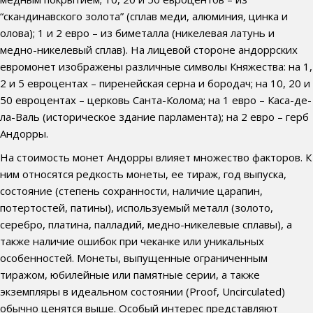
“скандинавского золота” (сплав меди, алюминия, цинка и
олова); 1 и 2 евро – из биметалла (никелевая латунь и
медно-никелевый сплав). На лицевой стороне андоррских
евромонет изображены различные символы Княжества: на 1,
2 и 5 евроцентах – пиренейская серна и бородач; на 10, 20 и
50 евроцентах – церковь Санта-Колома; на 1 евро – Каса-де-
ла-Валь (историческое здание парламента); на 2 евро – герб
Андорры.
На стоимость монет Андорры влияет множество факторов. К
ним относятся редкость монеты, ее тираж, год выпуска,
состояние (степень сохранности, наличие царапин,
потертостей, патины), используемый металл (золото,
серебро, платина, палладий, медно-никелевые сплавы), а
также наличие ошибок при чеканке или уникальных
особенностей. Монеты, выпущенные ограниченным
тиражом, юбилейные или памятные серии, а также
экземпляры в идеальном состоянии (Proof, Uncirculated)
обычно ценятся выше. Особый интерес представляют