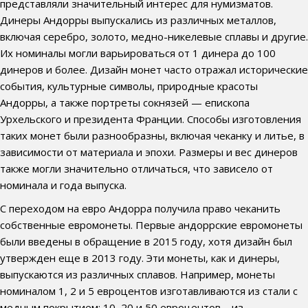
представляли значительный интерес для нумизматов.
Динеры Андорры выпускались из различных металлов,
включая серебро, золото, медно-никелевые сплавы и другие.
Их номиналы могли варьироваться от 1 динера до 100
динеров и более. Дизайн монет часто отражал исторические
события, культурные символы, природные красоты
Андорры, а также портреты сокнязей — епископа
Урхельского и президента Франции. Способы изготовления
таких монет были разнообразны, включая чеканку и литье, в
зависимости от материала и эпохи. Размеры и вес динеров
также могли значительно отличаться, что зависело от
номинала и года выпуска.
С переходом на евро Андорра получила право чеканить
собственные евромонеты. Первые андоррские евромонеты
были введены в обращение в 2015 году, хотя дизайн был
утвержден еще в 2013 году. Эти монеты, как и динеры,
выпускаются из различных сплавов. Например, монеты
номиналом 1, 2 и 5 евроцентов изготавливаются из стали с
медным покрытием; 10, 20 и 50 евроцентов – из